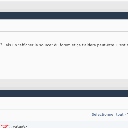
Fais un "afficher la source" du forum et ça t'aidera peut-être. C'est 
Sélectionner tout
-
(
"ID"
)
.
value
%> 
