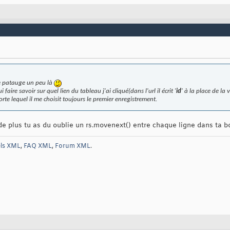
e patauge un peu là
aire savoir sur quel lien du tableau j'ai cliqué(dans l'url il écrit '
id
' à la place de la
orte lequel il me choisit toujours le premier enregistrement.
e plus tu as du oublie un rs.movenext() entre chaque ligne dans ta b
els XML
,
FAQ XML
,
Forum XML
.