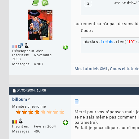
        <td width="
2
autrement ca n'a pas de sens id
Code :
id=<%rs.
fields
.
item
(
"ID"
)
Développeur Web
Inscrit en
Novembre
2003
Messages
4 967
Mes tutoriels XML
,
Cours et tutori
04/05/2004,
13h08
billoum
Membre chevronné
Merci pour vos réponses mais j
Je ne sais même pas comment lui f
paramètre).
Inscrit en
Février 2004
En fait je peux cliquer sur n'imp
Messages
496