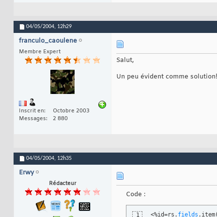
04/05/2004,
12h29
franculo_caoulene
Membre Expert
Salut,
Un peu évident comme solution!? 
Inscrit en
Octobre 2003
Messages
2 880
04/05/2004,
12h35
Erwy
Rédacteur
Code :
<%id=rs.
fields
.
item
1