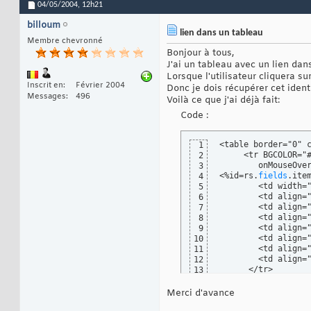
04/05/2004,
12h21
billoum
lien dans un tableau
Membre chevronné
Bonjour à tous,
J'ai un tableau avec un lien dans
Lorsque l'utilisateur cliquera sur
Inscrit en
Février 2004
Donc je dois récupérer cet ident
Messages
496
Voilà ce que j'ai déjà fait:
Code :
<table border="0" c
1
     <tr BGCOLOR="
2
        onMouseOve
3
<%id=rs.
fields
.
ite
4
        <td width=
5
        <td align=
6
        <td align=
7
        <td align=
8
        <td align=
9
        <td align=
10
        <td align=
11
        <td align=
12
      </tr>

13
    </table>
14
Merci d'avance