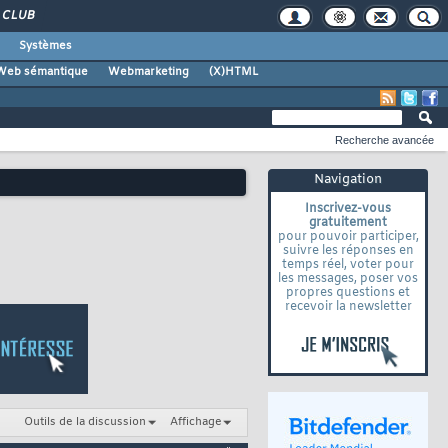
CLUB
Systèmes
Web sémantique
Webmarketing
(X)HTML
Recherche avancée
Navigation
Inscrivez-vous
gratuitement
pour pouvoir participer,
suivre les réponses en
temps réel, voter pour
les messages, poser vos
propres questions et
recevoir la newsletter
Outils de la discussion
Affichage