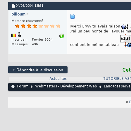
04/05/2004,
13h51
billoum
Membre chevronné
Merci Erwy tu avais raison
.
J'ai un peu honte de l'avouer mai
Inscrit en
Février 2004
Messages
496
contient le même tableau
+
Cet
Répondre à la discussion
Actualités
TUTORIELS AS
Forum
Webmasters - Développement Web
Langages serve
«
D