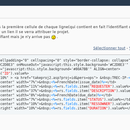
 la première cellule de chaque ligne(qui contient en fait l'identifiant d
 un lien il se verra attribuer le projet.
ifiant mais je n'y arrive pas
.
Sélectionner tout
-
ellpadding="0" cellspacing="0" style="border-collapse: collapse"
#C2D8E3" onMouseOut="javascript
:this.style.background='#C2D8E3'" 
r="javascript
:this.style.background='#80A7BB'" ALIGN=center>

m
(
"ID"
)
.
value
%>

"10%" > <a href="takeproj2.asp?proj=id&pers=ops"> &nbsp;TREC-IP-
"center" width="7%">&nbsp;
<%
=FrenchDate
(
issue_date
)
%>
</td>

"center" width="11%">&nbsp;
<%
=rs.
fields
.
item
(
"REQUESTER"
)
.
value
%>
"center" width="37%">&nbsp;
<%
=rs.
fields
.
item
(
"DESCRIPTION"
)
.
valu
"center" width="8%">&nbsp;
<%
=FrenchDate
(
due_date
)
%>
</td>

"center" width="7%">&nbsp;
<%
=rs.
fields
.
item
(
"STATUS"
)
.
value
%></td
"center" width="10%">&nbsp;
<%
=rs.
fields
.
item
(
"RESSOWNER"
)
.
value
%>
"right" width="10%">&nbsp;
<%
=rs.
fields
.
item
(
"DURATION"
)
.
value
%></