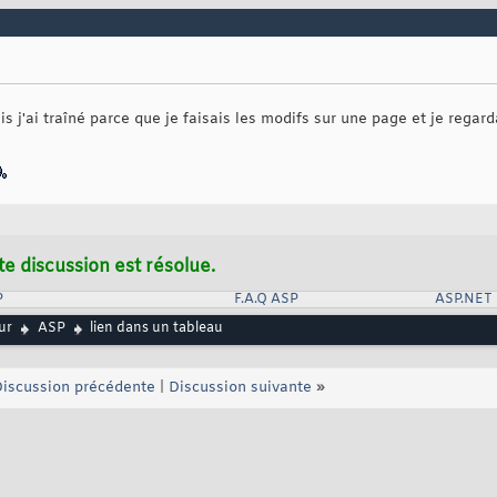
s j'ai traîné parce que je faisais les modifs sur une page et je regard
te discussion est résolue.
P
F.A.Q ASP
ASP.NET
ur
ASP
lien dans un tableau
iscussion précédente
|
Discussion suivante
»