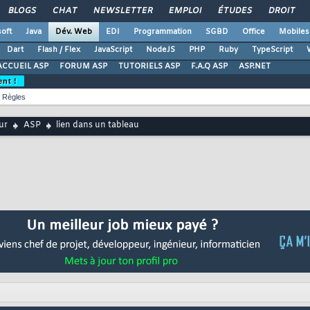
BLOGS
CHAT
NEWSLETTER
EMPLOI
ÉTUDES
DROIT
oft
Java
Dév. Web
EDI
Programmation
SGBD
Office
Mobiles
Dart
Flash / Flex
JavaScript
NodeJS
PHP
Ruby
TypeScript
ACCUEIL ASP
FORUM ASP
TUTORIELS ASP
F.A.Q ASP
ASP.NET
ent !
Règles
ur
ASP
lien dans un tableau