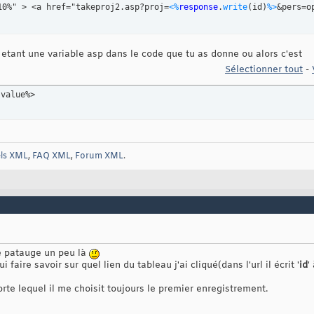
10%" > <a href="takeproj2.asp?proj=
<%
response
.
write
(
id
)
%>
&pers=o
 etant une variable asp dans le code que tu as donne ou alors c'est
Sélectionner tout
-
.
value
%>
els XML
,
FAQ XML
,
Forum XML
.
e patauge un peu là
aire savoir sur quel lien du tableau j'ai cliqué(dans l'url il écrit '
id
'
orte lequel il me choisit toujours le premier enregistrement.