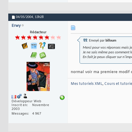
04/05/2004,
13h28
Erwy
Rédacteur
Envoyé par
billoum
Merci pour vos réponses mais j
Je ne sais même pas comment lui f
En fait je peux cliquer sur n'imp
normal voir ma premiere modif d
Mes tutoriels XML
,
Cours et tutori
Développeur Web
Inscrit en
Novembre
2003
Messages
4 967