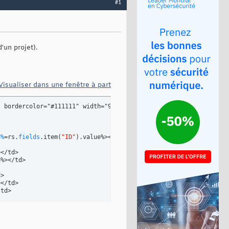
#1
'un projet).
Visualiser dans une fenêtre à part
 bordercolor="#111111" width="980">



<%
=rs.
fields
.
item
(
"ID"
)
.
value
%></a></td>

</td>

e
%></td>

>

</td>

td>
