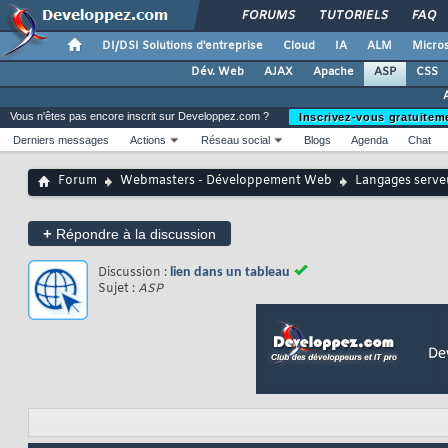
FORUMS
TUTORIELS
FAQ
DI/DSI Solutions d'entreprise
Cloud
IA
ALM
Micros
Dév. Web
AJAX
Apache
ASP
CSS
Vous n'êtes pas encore inscrit sur Developpez.com ?
Inscrivez-vous gratuitem
Derniers messages
Actions
Réseau social
Blogs
Agenda
Chat
Forum
Webmasters - Développement Web
Langages serve
+
Répondre à la discussion
Discussion :
lien dans un tableau
Sujet :
ASP