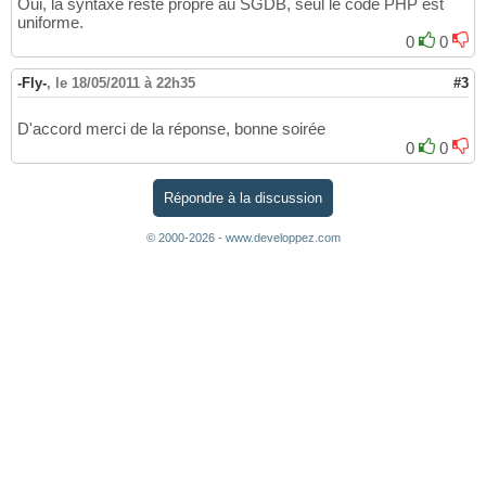
Oui, la syntaxe reste propre au SGDB, seul le code PHP est
uniforme.
0
0
-Fly-
,
le 18/05/2011 à 22h35
#3
D'accord merci de la réponse, bonne soirée
0
0
Répondre à la discussion
© 2000-2026 - www.developpez.com