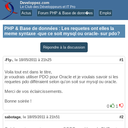
Developpez.com
Le Club des Développeurs et IT Pro
Actus
Forum PHP & Base de donn�es
Emploi
PHP & Base de données
:
Les requetes ont elles la
meme syntaxe -que ce soit mysql ou oracle- sur pdo?
Répondre à la discussion
-Fly-
,
le 18/05/2011 à 21h25
#1
Voila tout est dans le titre,
je voudrais utiliser PDO pour Oracle et je voulais savoir si les
requetes pdo différaient selon qu'on soit sur mysql ou oracle.
Merci de vos éclaircissements.
Bonne soirée !
0
1
sabotage
,
le 18/05/2011 à 21h51
#2