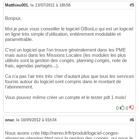
Matthieu001
,
le 13/07/2011 à 18h58
#5
Bonjour,
Moi je peux vous conseiller le logiciel OBooLo qui est un logiciel
en ligne très simple d'utilisation, entièrement modulable et
paramétrable.
C'est un logiciel que l'on trouve généralement dans les PME
mais aussi dans les Missions Locales (les modules les plus
utilisés sont la gestion des congés, planning congés, note de
frais, agendas partagés...).
Ca n'a pas l'air très très cher d'autant plus que tous les services
fournis autour du logiciel sont compris dans le montant de
l'abonnement.
Vous pouvez même créer un compte et le tester pdt 1 mois!
0
0
onur
,
le 10/05/2012 à 01h34
#6
Nous avons crée http://nereo.fr/fr/produit/logiciel-conges-
absences-planning.html pour la gestion des congés, qui nous le