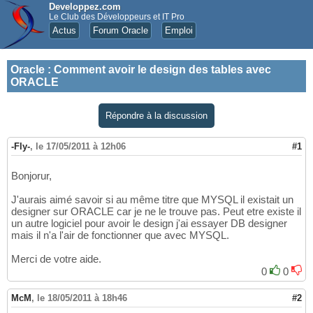
Developpez.com
Le Club des Développeurs et IT Pro
Actus
Forum Oracle
Emploi
Oracle
:
Comment avoir le design des tables avec
ORACLE
Répondre à la discussion
-Fly-
,
le 17/05/2011 à 12h06
#1
Bonjorur,
J'aurais aimé savoir si au même titre que MYSQL il existait un
designer sur ORACLE car je ne le trouve pas. Peut etre existe il
un autre logiciel pour avoir le design j'ai essayer DB designer
mais il n'a l'air de fonctionner que avec MYSQL.
Merci de votre aide.
0
0
McM
,
le 18/05/2011 à 18h46
#2