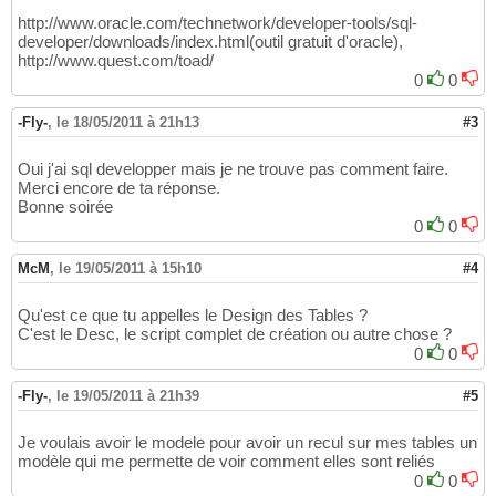
http://www.oracle.com/technetwork/developer-tools/sql-
developer/downloads/index.html(outil gratuit d'oracle),
http://www.quest.com/toad/
0
0
-Fly-
,
le 18/05/2011 à 21h13
#3
Oui j'ai sql developper mais je ne trouve pas comment faire.
Merci encore de ta réponse.
Bonne soirée
0
0
McM
,
le 19/05/2011 à 15h10
#4
Qu'est ce que tu appelles le Design des Tables ?
C'est le Desc, le script complet de création ou autre chose ?
0
0
-Fly-
,
le 19/05/2011 à 21h39
#5
Je voulais avoir le modele pour avoir un recul sur mes tables un
modèle qui me permette de voir comment elles sont reliés
0
0