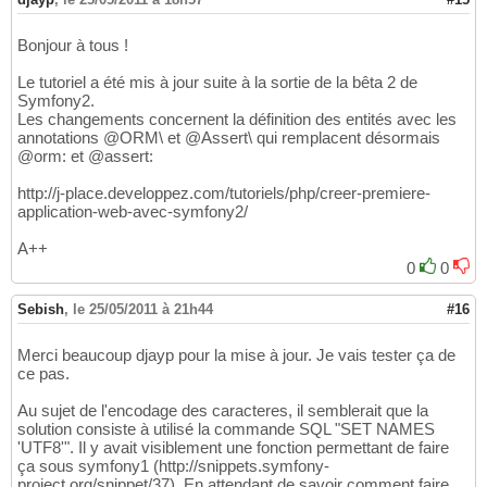
Bonjour à tous !
Le tutoriel a été mis à jour suite à la sortie de la bêta 2 de
Symfony2.
Les changements concernent la définition des entités avec les
annotations @ORM\ et @Assert\ qui remplacent désormais
@orm: et @assert:
http://j-place.developpez.com/tutoriels/php/creer-premiere-
application-web-avec-symfony2/
A++
0
0
Sebish
,
le 25/05/2011 à 21h44
#16
Merci beaucoup djayp pour la mise à jour. Je vais tester ça de
ce pas.
Au sujet de l'encodage des caracteres, il semblerait que la
solution consiste à utilisé la commande SQL "SET NAMES
'UTF8'". Il y avait visiblement une fonction permettant de faire
ça sous symfony1 (http://snippets.symfony-
project.org/snippet/37). En attendant de savoir comment faire