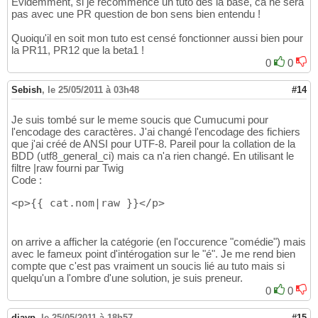
Evidemment, si je recommence un tuto dès la base, ca ne sera
pas avec une PR question de bon sens bien entendu !
Quoiqu'il en soit mon tuto est censé fonctionner aussi bien pour
la PR11, PR12 que la beta1 !
0
0
Sebish
,
le 25/05/2011 à 03h48
#14
Je suis tombé sur le meme soucis que Cumucumi pour
l'encodage des caractères. J'ai changé l'encodage des fichiers
que j'ai créé de ANSI pour UTF-8. Pareil pour la collation de la
BDD (utf8_general_ci) mais ca n'a rien changé. En utilisant le
filtre |raw fourni par Twig
Code :
<p>
{
{
 cat.nom|raw 
}
}
</p>
on arrive a afficher la catégorie (en l'occurence "comédie") mais
avec le fameux point d'intérogation sur le "é". Je me rend bien
compte que c'est pas vraiment un soucis lié au tuto mais si
quelqu'un a l'ombre d'une solution, je suis preneur.
0
0
djayp
,
le 25/05/2011 à 18h57
#15