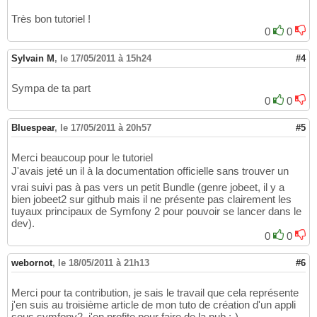
Très bon tutoriel !
0
0
Sylvain M
,
le 17/05/2011 à 15h24
#4
Sympa de ta part
0
0
Bluespear
,
le 17/05/2011 à 20h57
#5
Merci beaucoup pour le tutoriel
J'avais jeté un il à la documentation officielle sans trouver un
vrai suivi pas à pas vers un petit Bundle (genre jobeet, il y a
bien jobeet2 sur github mais il ne présente pas clairement les
tuyaux principaux de Symfony 2 pour pouvoir se lancer dans le
dev).
0
0
webornot
,
le 18/05/2011 à 21h13
#6
Merci pour ta contribution, je sais le travail que cela représente
j'en suis au troisième article de mon tuto de création d'un appli
sous symfony2, j'en profite pour faire de la pub ;-)