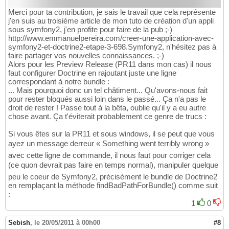
Merci pour ta contribution, je sais le travail que cela représente
j'en suis au troisième article de mon tuto de création d'un appli
sous symfony2, j'en profite pour faire de la pub ;-)
http://www.emmanuelpereira.com/creer-une-application-avec-
symfony2-et-doctrine2-etape-3-698.Symfony2, n'hésitez pas à
faire partager vos nouvelles connaissances. ;-)
Alors pour les Preview Release (PR11 dans mon cas) il nous
faut configurer Doctrine en rajoutant juste une ligne
correspondant à notre bundle :
... Mais pourquoi donc un tel châtiment... Qu'avons-nous fait
pour rester bloqués aussi loin dans le passé... Ça n'a pas le
droit de rester ! Passe tout à la bêta, oublie qu'il y a eu autre
chose avant. Ça t'éviterait probablement ce genre de trucs :
Si vous êtes sur la PR11 et sous windows, il se peut que vous
ayez un message derreur « Something went terribly wrong »
avec cette ligne de commande, il nous faut pour corriger cela
(ce quon devrait pas faire en temps normal), manipuler quelque
peu le coeur de Symfony2, précisément le bundle de Doctrine2
en remplaçant la méthode findBadPathForBundle() comme suit
:
1
0
Sebish
,
le 20/05/2011 à 00h00
#8