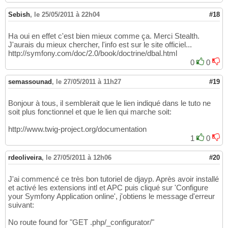
Sebish
,
le 25/05/2011 à 22h04
#18
Ha oui en effet c'est bien mieux comme ça. Merci Stealth.
J'aurais du mieux chercher, l'info est sur le site officiel...
http://symfony.com/doc/2.0/book/doctrine/dbal.html
0
0
semassounad
,
le 27/05/2011 à 11h27
#19
Bonjour à tous, il semblerait que le lien indiqué dans le tuto ne
soit plus fonctionnel et que le lien qui marche soit:
http://www.twig-project.org/documentation
1
0
rdeoliveira
,
le 27/05/2011 à 12h06
#20
J'ai commencé ce très bon tutoriel de djayp. Après avoir installé
et activé les extensions intl et APC puis cliqué sur 'Configure
your Symfony Application online', j'obtiens le message d'erreur
suivant:
No route found for "GET .php/_configurator/"