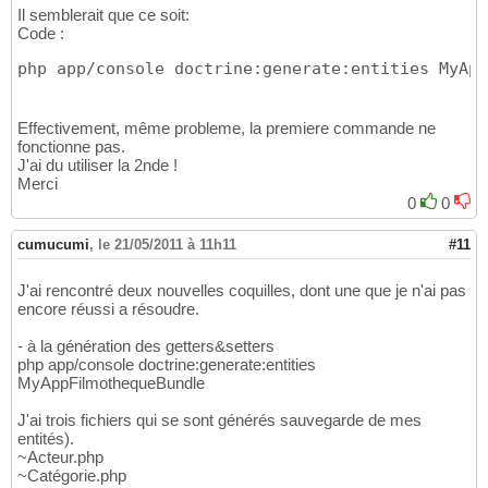
Il semblerait que ce soit:
Code :
php app/console doctrine:generate:entities MyApp
Effectivement, même probleme, la premiere commande ne
fonctionne pas.
J'ai du utiliser la 2nde !
Merci
0
0
cumucumi
,
le 21/05/2011 à 11h11
#11
J'ai rencontré deux nouvelles coquilles, dont une que je n'ai pas
encore réussi a résoudre.
- à la génération des getters&setters
php app/console doctrine:generate:entities
MyAppFilmothequeBundle
J'ai trois fichiers qui se sont générés sauvegarde de mes
entités).
~Acteur.php
~Catégorie.php