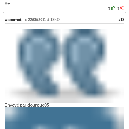
A+
0
0
webornot
,
le 22/05/2011 à 18h34
#13
Envoyé par
dourouc05