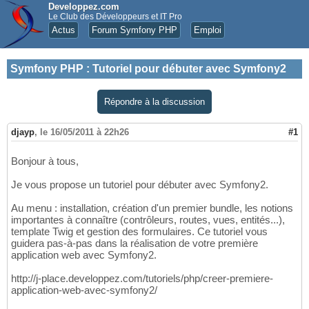
Developpez.com
Le Club des Développeurs et IT Pro
Actus
Forum Symfony PHP
Emploi
Symfony PHP
:
Tutoriel pour débuter avec Symfony2
Répondre à la discussion
djayp
,
le 16/05/2011 à 22h26
#1
Bonjour à tous,
Je vous propose un tutoriel pour débuter avec Symfony2.
Au menu : installation, création d'un premier bundle, les notions
importantes à connaître (contrôleurs, routes, vues, entités...),
template Twig et gestion des formulaires. Ce tutoriel vous
guidera pas-à-pas dans la réalisation de votre première
application web avec Symfony2.
http://j-place.developpez.com/tutoriels/php/creer-premiere-
application-web-avec-symfony2/