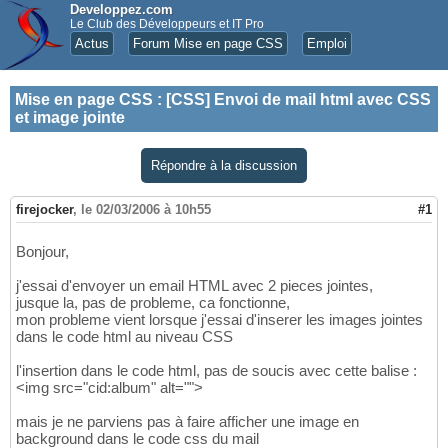
Developpez.com
Le Club des Développeurs et IT Pro
Actus
Forum Mise en page CSS
Emploi
Mise en page CSS
:
[CSS] Envoi de mail html avec CSS
et image jointe
Répondre à la discussion
firejocker
,
le 02/03/2006 à 10h55
#1
Bonjour,
j'essai d'envoyer un email HTML avec 2 pieces jointes,
jusque la, pas de probleme, ca fonctionne,
mon probleme vient lorsque j'essai d'inserer les images jointes
dans le code html au niveau CSS
l'insertion dans le code html, pas de soucis avec cette balise :
<img src="cid:album" alt="">
mais je ne parviens pas à faire afficher une image en
background dans le code css du mail