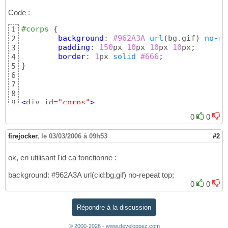
Code :
#corps
{
1
background
:
 #962A3A
url
(
bg.gif
)
no-re
2
padding
: 
150
px 
10
px 
10
px 
10
px;

3
border
: 
1
px 
solid
#666
4
}
5
6
7
8
<
div id=
"corps"
>
9
0
0
firejocker
,
le 03/03/2006 à 09h53
#2
ok, en utilisant l'id ca fonctionne :
background: #962A3A url(cid:bg.gif) no-repeat top;
0
0
Répondre à la discussion
© 2000-2026 - www.developpez.com