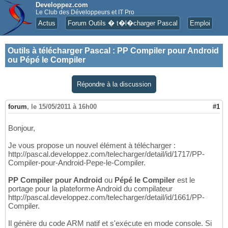
Developpez.com
Le Club des Développeurs et IT Pro
Actus
Forum Outils � t�l�charger Pascal
Emploi
Outils à télécharger Pascal
:
PP Compiler pour Android
ou Pépé le Compiler
Répondre à la discussion
forum
,
le 15/05/2011 à 16h00
#1
Bonjour,
Je vous propose un nouvel élément à télécharger :
http://pascal.developpez.com/telecharger/detail/id/1717/PP-
Compiler-pour-Android-Pepe-le-Compiler.
PP Compiler pour Android
ou
Pépé le Compiler
est le
portage pour la plateforme Android du compilateur
http://pascal.developpez.com/telecharger/detail/id/1661/PP-
Compiler.
Il génère du code ARM natif et s'exécute en mode console. Si