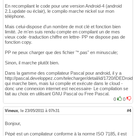
En recompilant le code pour une version Android-4 (android
2.1.update ou éclair), le compilo marche nickel sur mon
téléphone.
Mais celui-dispose d'un nombre de mot clé et fonction bien
limité. Je m'en suis rendu compte en compilant un de mes
vieux code -traduction chiffre en lettre- PP ne dispose pas de
fonction copy.
PP ne peux charger que des fichier "*.pas" en minuscule;
Sinon, il marche plutôt bien.
Dans la gamme des compilateur Pascal pour android, il y a
http://pascal.developpez.com/telecharger/detail/id/1720/IDEDroid
qui marche bien, mais lui compile et exécute dans le cloud -
donc une connexion internet est necessaire- Le compilation se
fait au choix en utilisant GNU Pascal ou Free Pascal.
0
0
Vineux
,
le 23/05/2011 à 07h31
#4
Bonjour,
Pépé est un compilateur conforme à la norme ISO 7185, il est