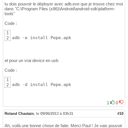
tu dois pouvoir le déployer avec adb.exe que je trouve chez moi
dans "C:\Program Files (x86)\Android\android-sdk\platform-
tools"
Code :
1
adb -e install Pepe.apk
2
et pour un vrai device en usb
Code :
1
adb -d install Pepe.apk
2
1
0
Roland Chastain
,
le 09/06/2013 à 03h31
#10
Ah, voilà une bonne chose de faite. Merci Paul ! Je vais pouvoir