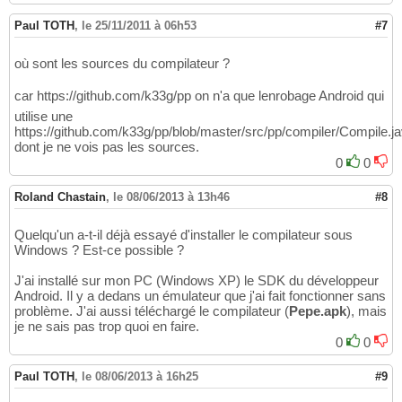
Paul TOTH
,
le 25/11/2011 à 06h53
#7
où sont les sources du compilateur ?
car https://github.com/k33g/pp on n'a que lenrobage Android qui
utilise une
https://github.com/k33g/pp/blob/master/src/pp/compiler/Compile.j
dont je ne vois pas les sources.
0
0
Roland Chastain
,
le 08/06/2013 à 13h46
#8
Quelqu'un a-t-il déjà essayé d'installer le compilateur sous
Windows ? Est-ce possible ?
J'ai installé sur mon PC (Windows XP) le SDK du développeur
Android. Il y a dedans un émulateur que j'ai fait fonctionner sans
problème. J'ai aussi téléchargé le compilateur (
Pepe.apk
), mais
je ne sais pas trop quoi en faire.
0
0
Paul TOTH
,
le 08/06/2013 à 16h25
#9