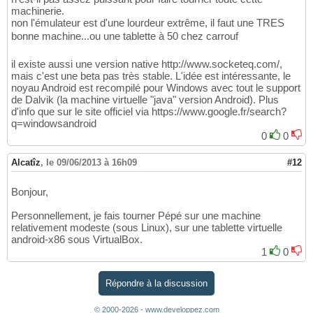
machinerie.
non l'émulateur est d'une lourdeur extrême, il faut une TRES
bonne machine...ou une tablette à 50 chez carrouf
il existe aussi une version native http://www.socketeq.com/,
mais c'est une beta pas très stable. L'idée est intéressante, le
noyau Android est recompilé pour Windows avec tout le support
de Dalvik (la machine virtuelle "java" version Android). Plus
d'info que sur le site officiel via https://www.google.fr/search?
q=windowsandroid
0
0
Alcatîz
,
le 09/06/2013 à 16h09
#12
Bonjour,
Personnellement, je fais tourner Pépé sur une machine
relativement modeste (sous Linux), sur une tablette virtuelle
android-x86 sous VirtualBox.
1
0
Répondre à la discussion
© 2000-2026 - www.developpez.com