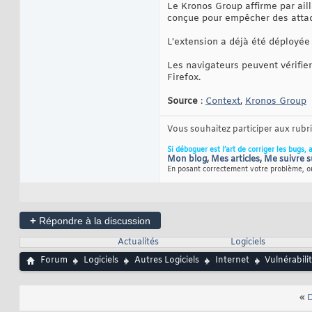
Le Kronos Group affirme par ai
conçue pour empêcher des attaq
L'extension a déjà été déployée
Les navigateurs peuvent vérifie
Firefox.
Source
:
Context
,
Kronos Group
Vous souhaitez participer aux rub
Si déboguer est l’art de corriger les bugs, 
Mon blog
,
Mes articles
,
Me suivre s
En posant correctement votre problème, on
+
Répondre à la discussion
Actualités
Logiciels
Forum
Logiciels
Autres Logiciels
Internet
Vulnérabili
«
D