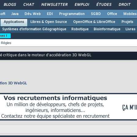
BLOGS
CHAT
NEWSLETTER
EMPLOI
ÉTUDES
DROIT
oft
Java
Dév. Web
EDI
Programmation
SGBD
Office
Mobiles
Applications
Libres & Open Source
OpenOffice & LibreOffice
Projets
Systèmes d'information Géographique
Robotique
Bioinformatique
Livres
ent !
Règles
té critique dans le moteur d'accélération 3D WebGL
ration 3D WebGL