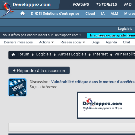
FORUMS
TUTORIELS
FAQ
DI/DSI Solutions d'entreprise
Cloud
IA
ALM
Micros
Logiciels
Vous n'êtes pas encore inscrit sur Developpez.com ?
Inscrivez-vous gratuitem
Derniers messages
Actions
Réseau social
Blogs
Agenda
Chat
Forum
Logiciels
Autres Logiciels
Internet
Vulnérabili
+
Répondre à la discussion
Discussion :
Vulnérabilité critique dans le moteur d'accélé
Sujet :
Internet