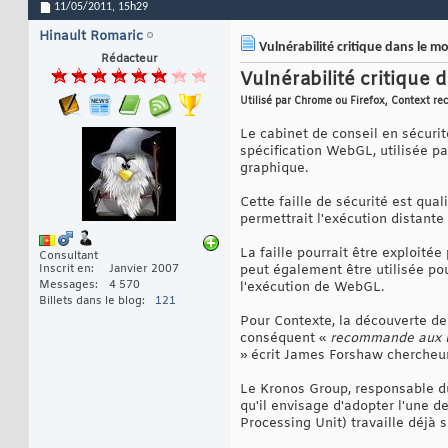
11/05/2011,
15h29
Hinault Romaric
Vulnérabilité critique dans le 
Rédacteur
Vulnérabilité critique
Utilisé par Chrome ou Firefox, Context r
Le cabinet de conseil en sécurit
spécification WebGL, utilisée p
graphique.
Cette faille de sécurité est qual
permettrait l'exécution distante
La faille pourrait être exploitée
Consultant
Inscrit en
Janvier 2007
peut également être utilisée pou
Messages
4 570
l'exécution de WebGL.
Billets dans le blog
121
Pour Contexte, la découverte de 
conséquent «
recommande aux ut
» écrit James Forshaw chercheu
Le Kronos Group, responsable du
qu'il envisage d'adopter l'une 
Processing Unit) travaille déjà 