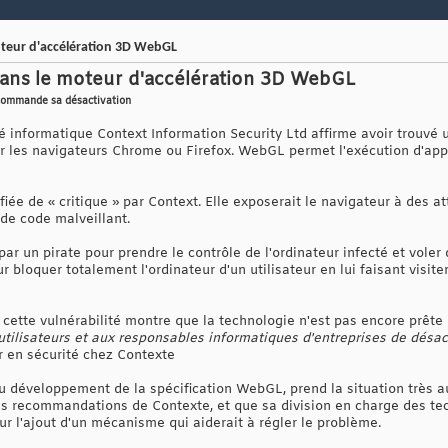
moteur d'accélération 3D WebGL
 dans le moteur d'accélération 3D WebGL
ecommande sa désactivation
é informatique Context Information Security Ltd affirme avoir trouvé u
ar les navigateurs Chrome ou Firefox. WebGL permet l'exécution d'appl
ifiée de « critique » par Context. Elle exposerait le navigateur à des 
 de code malveillant.
 par un pirate pour prendre le contrôle de l'ordinateur infecté et voler
r bloquer totalement l'ordinateur d'un utilisateur en lui faisant visi
cette vulnérabilité montre que la technologie n'est pas encore prête 
ilisateurs et aux responsables informatiques d'entreprises de désa
r en sécurité chez Contexte
 développement de la spécification WebGL, prend la situation très a
des recommandations de Contexte, et que sa division en charge des t
sur l'ajout d'un mécanisme qui aiderait à régler le problème.