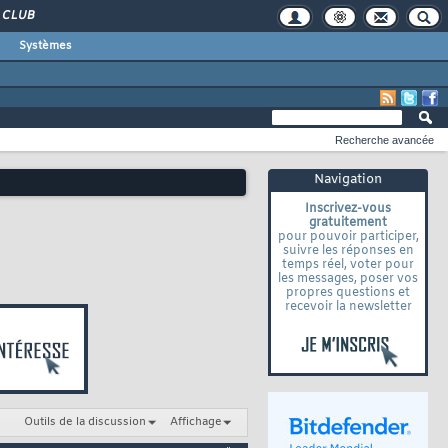
CLUB
Systèmes
Recherche avancée
Navigation
Inscrivez-vous
gratuitement
pour pouvoir participer,
suivre les réponses en
temps réel, voter pour
les messages, poser vos
propres questions et
recevoir la newsletter
Outils de la discussion
Affichage