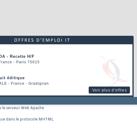
OA - Recette H/F
 France - Paris 75015
uit éditique
ALE
- France - Gradignan
Voir plus d'offres
ans le serveur Web Apache
tique dans le protocole MHTML