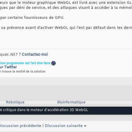
lleurs que le moteur graphique WebGL est livré avec une extension
ues par déni de service, et des attaques visant à accéder à la mém
 par certains fournisseurs de GPU.
r sa présence avant d'activer WebGL qui l'est par défaut dans les der
riques .NET ?
Contactez-moi
alors programmer est l’art d’en faire
ur Twitter
 trouve la moitié de la solution
Robotique
Bioinformatique
té critique dans le moteur d'accélération 3D WebGL
iscussion précédente
|
Discussion suivante
»