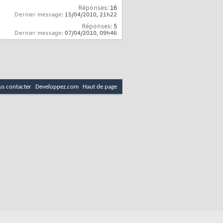
Réponses:
16
Dernier message:
15/04/2010,
21h22
Réponses:
5
Dernier message:
07/04/2010,
09h46
s contacter
Developpez.com
Haut de page