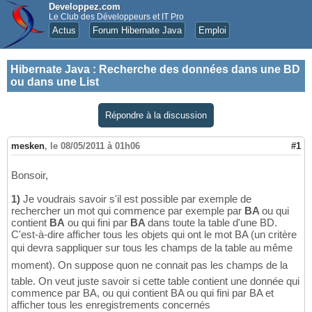
Developpez.com
Le Club des Développeurs et IT Pro
Actus
Forum Hibernate Java
Emploi
Hibernate Java
:
Recherche des données dans une BD
ou dans une List
Répondre à la discussion
mesken
,
le 08/05/2011 à 01h06
#1
Bonsoir,
1)
Je voudrais savoir s'il est possible par exemple de
rechercher un mot qui commence par exemple par
BA
ou qui
contient
BA
ou qui fini par
BA
dans toute la table d'une BD.
C'est-à-dire afficher tous les objets qui ont le mot BA (un critère
qui devra sappliquer sur tous les champs de la table au même
moment). On suppose quon ne connait pas les champs de la
table. On veut juste savoir si cette table contient une donnée qui
commence par BA, ou qui contient BA ou qui fini par BA et
afficher tous les enregistrements concernés