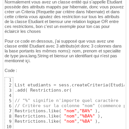
Normalement vous avez un classe entité qui s'appelle Etudiant
possède des attributs mappés par hibernate, donc vous pouvez
créer un Criteria (Requette par critère dans hibernate) et dans
cette criteria vous ajoutez des restriction sur tous les attributs
de la classe Etudiant et biensur une relation logique OR entre
ces restrictions, bon c'est un exemple pour ton cas pour
éclaircir les choses
Pour ce code en dessous, j'ai supposé que vous avez une
classe entité Etudiant avec 3 attributs(et donc 3 colonnes dans
la base portants les mêmes noms): nom, prenom et specialite
de type java.lang.String et biensur un identifiant qui n'est pas
mentionné içi.
Code :
1
List etudiants = sess.createCriteria
(
Etudian
2
.add
(
 Restrictions.or
(
3
4
// "%" signifie n'importe quel caractère
5
// Critère sur la colonne "nom" (commence pa
6
Restrictions.like
(
"nom"
,
"BA%"
)
,

7
Restrictions.like
(
"nom"
,
"%BA%"
)
,

8
Restrictions.like
(
"nom"
,
"%BA"
)
,

9
10