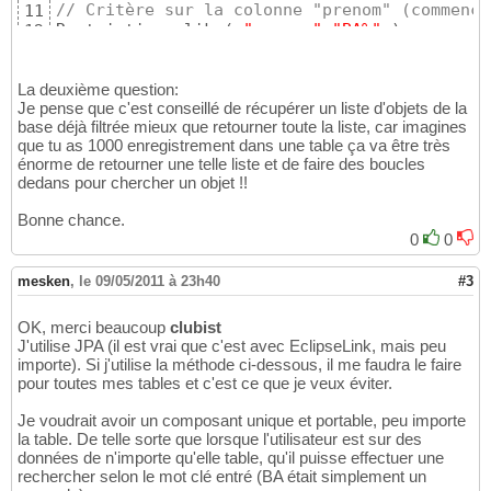
// Critère sur la colonne "prenom" (commence
11
Restrictions.like
(
"prenom"
,
"BA%"
)
,

12
Restrictions.like
(
"prenom"
,
"%BA%"
)
,

13
Restrictions.like
(
"prenom"
,
"%BA"
)
,

14
La deuxième question:
15
Je pense que c'est conseillé de récupérer un liste d'objets de la
// Critère sur la colonne "specialite" (comm
16
base déjà filtrée mieux que retourner toute la liste, car imagines
Restrictions.like
(
"specialite"
,
"BA%"
)
,

17
que tu as 1000 enregistrement dans une table ça va être très
Restrictions.like
(
"specialite"
,
"%BA%"
)
,

18
énorme de retourner une telle liste et de faire des boucles
Restrictions.like
(
"specialite"
,
"%BA"
)
,

19
dedans pour chercher un objet !!
20
)
)
21
Bonne chance.
.list
(
)
;
22
0
0
mesken
,
le 09/05/2011 à 23h40
#3
OK, merci beaucoup
clubist
J'utilise JPA (il est vrai que c'est avec EclipseLink, mais peu
importe). Si j'utilise la méthode ci-dessous, il me faudra le faire
pour toutes mes tables et c'est ce que je veux éviter.
Je voudrait avoir un composant unique et portable, peu importe
la table. De telle sorte que lorsque l'utilisateur est sur des
données de n'importe qu'elle table, qu'il puisse effectuer une
rechercher selon le mot clé entré (BA était simplement un