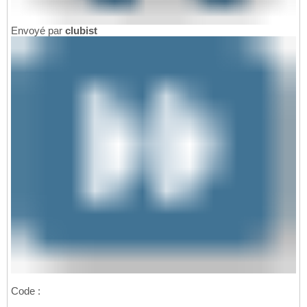
Envoyé par
clubist
Code :