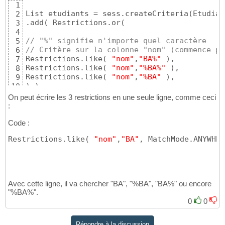
1
List etudiants = sess.createCriteria
(
Etudian
2
.add
(
 Restrictions.or
(
3
4
// "%" signifie n'importe quel caractère
5
// Critère sur la colonne "nom" (commence pa
6
Restrictions.like
(
"nom"
,
"BA%"
)
,

7
Restrictions.like
(
"nom"
,
"%BA%"
)
,

8
Restrictions.like
(
"nom"
,
"%BA"
)
9
)
)
10
.list
(
)
;
11
On peut écrire les 3 restrictions en une seule ligne, comme ceci
:
Code :
Restrictions.like
(
"nom"
,
"BA"
, MatchMode.ANYWHER
Avec cette ligne, il va chercher "BA", "%BA", "BA%" ou encore
"%BA%".
0
0
Répondre à la discussion