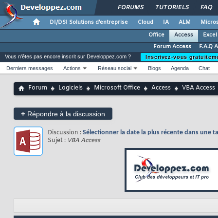
FORUMS
TUTORIELS
FAQ
DI/DSI Solutions d'entreprise
Cloud
IA
ALM
Micros
Office
Access
Excel
Forum Access
F.A.Q 
Vous n'êtes pas encore inscrit sur Developpez.com ?
Inscrivez-vous gratuitem
Derniers messages
Actions
Réseau social
Blogs
Agenda
Chat
Forum
Logiciels
Microsoft Office
Access
VBA Access
+
Répondre à la discussion
Discussion :
Sélectionner la date la plus récente dans une t
Sujet :
VBA Access