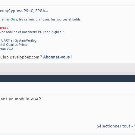
neon/Cypress PSoC, FPGA...
ire
,
les Quiz
,
les cahiers pratiques
,
les sources et outils
uveau]
vec Arduino et Raspberry Pi
.
Et en Zigbee ?
r UART en SystemVerilog
ntel Quartus Prime
écran VGA
e Club Developpez.com ?
Abonnez-vous !
 dans un module VBA?
Sélectionner tout
-