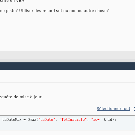
crire en VBA.
e piste? Utiliser des record set ou non ou autre chose?
equête de mise à jour:
Sélectionner tout
-
T
 LaDateMax = Dmax
(
"LaDate"
, 
"TblInitiale"
, 
"id="
 & id
)
;