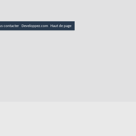
s contacter
Developpez.com
Haut de page
es
Politique de cookies