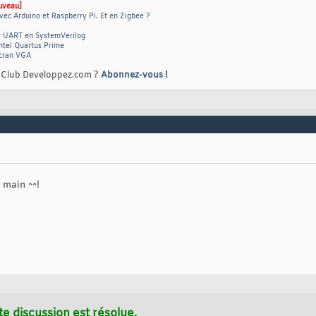
uveau]
vec Arduino et Raspberry Pi
.
Et en Zigbee ?
r UART en SystemVerilog
ntel Quartus Prime
écran VGA
e Club Developpez.com ?
Abonnez-vous !
 main ^^!
te discussion est résolue.