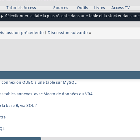
Tutoriels Access
Sources
Outils
Livres
Access TV
Sélectionner la date la plus récente dans une table et la stocker dans une
iscussion précédente
|
Discussion suivante
»
en connexion ODBC à une table sur MySQL
 des tables annexes. avec Macro de données ou VBA
la base B, via SQL ?
tre
SQL