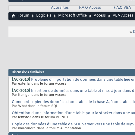
Actualités
F.A.Q Access
F.A.Q VBA
Forum
Logiciels
Microsoft Office
Access
VBA Access
«
D
Discussions similaires
[AC-2010]
Probléme d'importation de données dans une table liée 
Par exterial dans le forum Access
[AC-2010]
Insertion de données dans une table et mise à jour dans
Par Kanigui dans le forum Access
Comment copier des données d'une table de la base A, à une table de 
Par What dans le forum SQL
Obtention d'une information d'une table pour la stocker dans une au
Par lemste3 dans le forum VB.NET
Copie des données d'une table de SQL Server vers une table de My
Par marcandre dans le forum Alimentation