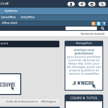
CLUB
Systèmes
 LibreOffice
OnlyOffice
Office 2010
Recherche avancée
Navigation
 autre
Inscrivez-vous
gratuitement
pour pouvoir participer,
suivre les réponses en
temps réel, voter pour
les messages, poser vos
propres questions et
recevoir la newsletter
Outils de la discussion
Affichage