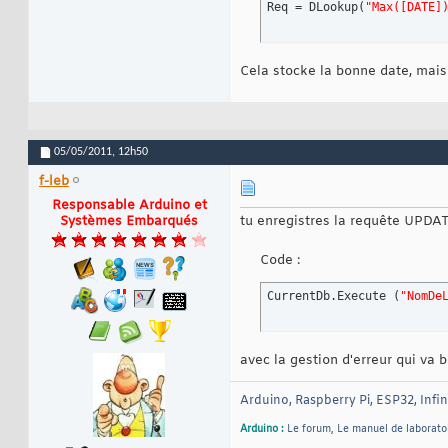
Req = DLookup
(
"Max([DATE]
Cela stocke la bonne date, mais 
05/05/2011,
12h50
f-leb
Responsable Arduino et
Systèmes Embarqués
tu enregistres la requête UPDA
Code :
CurrentDb.Execute 
(
"NomDe
avec la gestion d'erreur qui va 
Arduino, Raspberry Pi, ESP32, Infi
Arduino :
Le forum
,
Le manuel de laborato