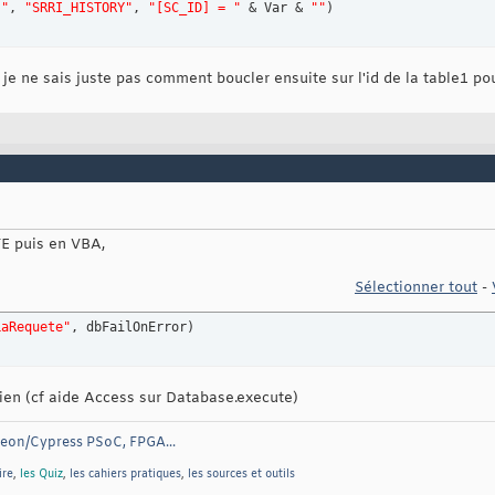
)"
, 
"SRRI_HISTORY"
, 
"[SC_ID] = "
 & Var & 
""
)
je ne sais juste pas comment boucler ensuite sur l'id de la table1 pour
TE puis en VBA,
Sélectionner tout
-
LaRequete"
, dbFailOnError
)
bien (cf aide Access sur Database.execute)
neon/Cypress PSoC, FPGA...
ire
,
les Quiz
,
les cahiers pratiques
,
les sources et outils