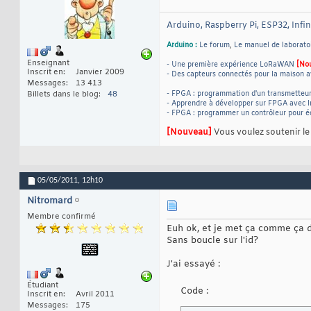
Arduino, Raspberry Pi, ESP32, Infi
Arduino :
Le forum
,
Le manuel de laborato
Enseignant
- Une première expérience LoRaWAN
[No
Inscrit en
Janvier 2009
- Des capteurs connectés pour la maison a
Messages
13 413
Billets dans le blog
48
- FPGA : programmation d'un transmetteu
- Apprendre à développer sur FPGA avec I
- FPGA : programmer un contrôleur pour 
[Nouveau]
Vous voulez soutenir l
05/05/2011,
12h10
Nitromard
Membre confirmé
Euh ok, et je met ça comme ça
Sans boucle sur l'id?
J'ai essayé :
Étudiant
Code :
Inscrit en
Avril 2011
Messages
175