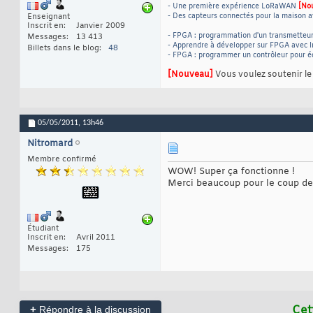
- Une première expérience LoRaWAN
[No
Enseignant
- Des capteurs connectés pour la maison a
Inscrit en
Janvier 2009
- FPGA : programmation d'un transmetteu
Messages
13 413
- Apprendre à développer sur FPGA avec I
Billets dans le blog
48
- FPGA : programmer un contrôleur pour 
[Nouveau]
Vous voulez soutenir l
05/05/2011,
13h46
Nitromard
Membre confirmé
WOW! Super ça fonctionne !
Merci beaucoup pour le coup de
Étudiant
Inscrit en
Avril 2011
Messages
175
+
Cet
Répondre à la discussion