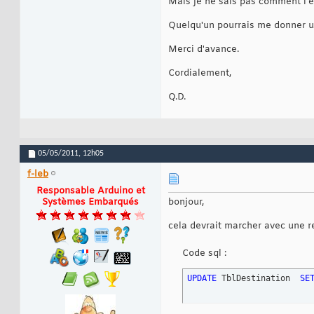
Mais je ne sais pas comment l'é
Quelqu'un pourrais me donner un
Merci d'avance.
Cordialement,
Q.D.
05/05/2011,
12h05
f-leb
Responsable Arduino et
Systèmes Embarqués
bonjour,
cela devrait marcher avec une r
Code sql :
UPDATE
 TblDestination  
SE