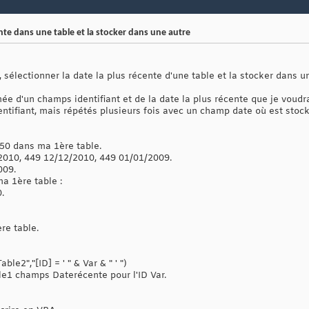
ente dans une table et la stocker dans une autre
sélectionner la date la plus récente d'une table et la stocker dans un
rmée d'un champs identifiant et de la date la plus récente que je voudra
ntifiant, mais répétés plusieurs fois avec un champ date où est stoc
 450 dans ma 1ère table.
/2010, 449 12/12/2010, 449 01/01/2009.
009.
a 1ère table :
.
ère table.
le2","[ID] = ' " & Var & " ' ")
le1 champs Daterécente pour l'ID Var.