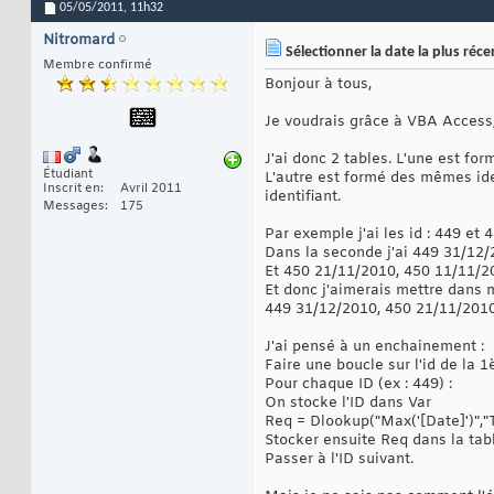
05/05/2011,
11h32
Nitromard
Sélectionner la date la plus réc
Membre confirmé
Bonjour à tous,
Je voudrais grâce à VBA Access, 
J'ai donc 2 tables. L'une est fo
Étudiant
L'autre est formé des mêmes ide
Inscrit en
Avril 2011
identifiant.
Messages
175
Par exemple j'ai les id : 449 et
Dans la seconde j'ai 449 31/12
Et 450 21/11/2010, 450 11/11/2
Et donc j'aimerais mettre dans m
449 31/12/2010, 450 21/11/2010
J'ai pensé à un enchainement :
Faire une boucle sur l'id de la 1
Pour chaque ID (ex : 449) :
On stocke l'ID dans Var
Req = Dlookup("Max('[Date]')","Tab
Stocker ensuite Req dans la tab
Passer à l'ID suivant.