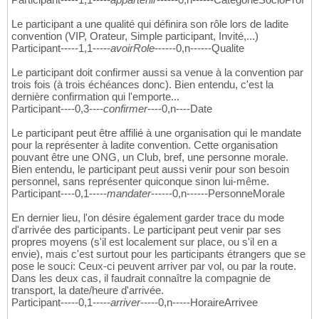
Le participant a une qualité qui définira son rôle lors de ladite
convention (VIP, Orateur, Simple participant, Invité,...)
Participant-----1,1-----
avoirRole
------0,n------Qualite
Le participant doit confirmer aussi sa venue à la convention par
trois fois (à trois échéances donc). Bien entendu, c'est la
dernière confirmation qui l'emporte...
Participant----0,3----
confirmer
----0,n----Date
Le participant peut être affilié à une organisation qui le mandate
pour la représenter à ladite convention. Cette organisation
pouvant être une ONG, un Club, bref, une personne morale.
Bien entendu, le participant peut aussi venir pour son besoin
personnel, sans représenter quiconque sinon lui-même.
Participant----0,1-----
mandater
------0,n------PersonneMorale
En dernier lieu, l'on désire également garder trace du mode
d'arrivée des participants. Le participant peut venir par ses
propres moyens (s'il est localement sur place, ou s'il en a
envie), mais c'est surtout pour les participants étrangers que se
pose le souci: Ceux-ci peuvent arriver par vol, ou par la route.
Dans les deux cas, il faudrait connaître la compagnie de
transport, la date/heure d'arrivée.
Participant-----0,1-----
arriver
-----0,n-----HoraireArrivee