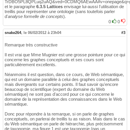
TrDBO5PL8QPLuq2uAQ&ved=0CDMQ6AEwAA#v=onepage&q=gra
et le paragraphe
6.3.5 Lattices
envisage lui-aussi l'utilisation de
treillis pour représenter une ontologie (sans toutefois parler
d'
analyse formelle de concepts
).
0
0
snake264
,
le 06/02/2012 à 23h04
#3
Remarque très constructive
Il est vrai que Mme Mugnier est une grosse pointure pour ce qui
concerne les graphes conceptuels et ses cours sont
particulièrement excellents.
Néanmoins il est question, dans ce cours, de Web sémantique,
qui est un domaine parallèle à celui des graphes conceptuels
mais divergeants sur certains points. Il faut savoir qu'encore
beaucoup de scientifique (expert du domaine du Web
sémantique) ne sont pas d'accord pour ce qui concerne le
domaine de la représentation des connaissances dans le Web
sémantique.
Donc pour répondre à ta remarque, si on parle de graphes
conceptuels, on parlerai de treillis tu as raison. Mais dans le cas
du Web sémantique on parle de hiérarchie, plus précisemment
de taxonomie, ma figure 1 est une taxonomie (pas un