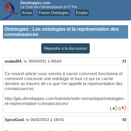
Developpez.com
Le Club des Développeurs et IT Pro
Actus
Forum Ontologies
Emploi
Ontologies
:
Les ontologies et la représentation des
connaissances
Répondre à la discussion
snake264
,
le 30/04/2011 à 00h04
#1
Ce nouvel article vous servira à savoir comment fonctionne et
comment concevoir une ontologie et tout ce qui se cache
derrière au travers de ce que l'on appelle la représentation des
connaissances.
http://jplu.developpez.com/tutoriels/web-semantique/ontologies-
et-representation-connaissances/
1
0
SpiceGuid
,
le 06/02/2012 à 18h41
#2