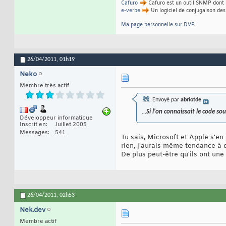
Cafuro
Cafuro est un outil SNMP dont l
e-verbe
Un logiciel de conjugaison des
Ma page personnelle sur DVP
.
26/04/2011,
01h19
Neko
Membre très actif
Envoyé par
abriotde
...
Si l'on connaissait le code s
Développeur informatique
Inscrit en
Juillet 2005
Messages
541
Tu sais, Microsoft et Apple s'en
rien, j'aurais même tendance à di
De plus peut-être qu'ils ont une 
26/04/2011,
02h53
Nek.dev
Membre actif