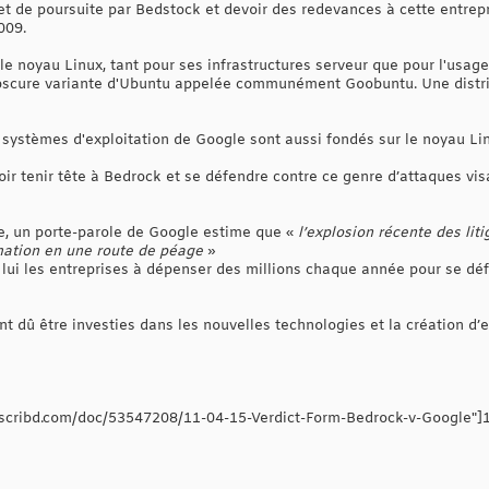
bjet de poursuite par Bedstock et devoir des redevances à cette entre
009.
 noyau Linux, tant pour ses infrastructures serveur que pour l'usage 
obscure variante d'Ubuntu appelée communément Goobuntu. Une distrib
systèmes d'exploitation de Google sont aussi fondés sur le noyau Li
oir tenir tête à Bedrock et se défendre contre ce genre d’attaques v
e, un porte-parole de Google estime que «
l’explosion récente des lit
mation en une route de péage
»
s lui les entreprises à dépenser des millions chaque année pour se dé
t dû être investies dans les nouvelles technologies et la création d’e
cribd.com/doc/53547208/11-04-15-Verdict-Form-Bedrock-v-Google"]11