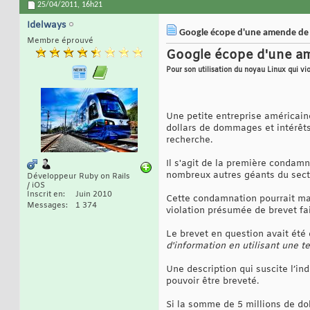
25/04/2011,
16h21
Idelways
Google écope d'une amende de 5 
Membre éprouvé
Google écope d'une am
Pour son utilisation du noyau Linux qui vio
Une petite entreprise américain
dollars de dommages et intérêts
recherche.
Il s'agit de la première condam
nombreux autres géants du sec
Développeur Ruby on Rails
/ iOS
Inscrit en
Juin 2010
Cette condamnation pourrait mar
Messages
1 374
violation présumée de brevet fai
Le brevet en question avait été
d'information en utilisant une 
Une description qui suscite l’in
pouvoir être breveté.
Si la somme de 5 millions de do