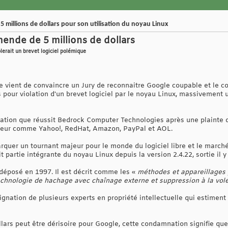
millions de dollars pour son utilisation du noyau Linux
ende de 5 millions de dollars
lerait un brevet logiciel polémique
e vient de convaincre un Jury de reconnaitre Google coupable et le c
 pour violation d'un brevet logiciel par le noyau Linux, massivement 
nation que réussit Bedrock Computer Technologies après une plainte 
teur comme Yahoo!, RedHat, Amazon, PayPal et AOL.
quer un tournant majeur pour le monde du logiciel libre et le marché
t partie intégrante du noyau Linux depuis la version 2.4.22, sortie il 
 déposé en 1997. Il est décrit comme les «
méthodes et appareillages 
technologie de hachage avec chaînage externe et suppression à la vo
dignation de plusieurs experts en propriété intellectuelle qui estime
llars peut être dérisoire pour Google, cette condamnation signifie qu