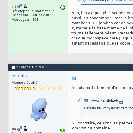
Ça ne devrait pas être les entre
Développeur informatique
Non, il n'y a pas plus scandaleu
Inscrit en
Juillet 2007
aussi les condamner. C'est le br
Messages
891
marcher sur 2 jambes car ce sy
système à la base même de l'inf
tourne tellement mieux. Regarde
chaque monospace créé jusqu'à 8
autant nécessaire que la copie. 
25/04/2011,
21h00
cs_ntd
Membre éclairé
Je suis parfaitement d'accord av
Envoyé par
abriotde
Aujourd'hui ce système favorise 
Au contraire, ce sont les petite
'grands' du domaine...