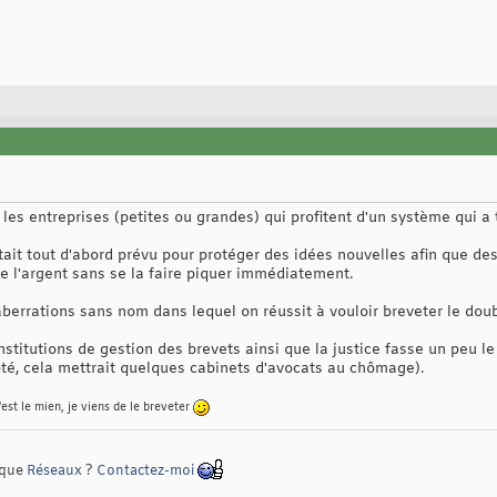
les entreprises (petites ou grandes) qui profitent d'un système qui a t
tait tout d'abord prévu pour protéger des idées nouvelles afin que de
 de l'argent sans se la faire piquer immédiatement.
berrations sans nom dans lequel on réussit à vouloir breveter le double
institutions de gestion des brevets ainsi que la justice fasse un peu l
ôté, cela mettrait quelques cabinets d'avocats au chômage).
'est le mien, je viens de le breveter
rique
Réseaux
?
Contactez-moi