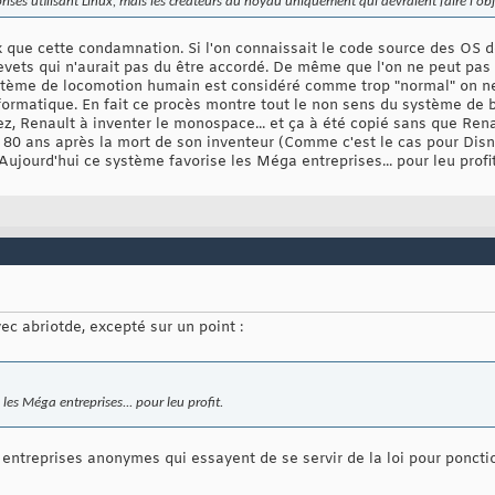
prises utilisant Linux, mais les créateurs du noyau uniquement qui devraient faire l'ob
x que cette condamnation. Si l'on connaissait le code source des OS d
evets qui n'aurait pas du être accordé. De même que l'on ne peut pas 
stème de locomotion humain est considéré comme trop "normal" on ne 
ormatique. En fait ce procès montre tout le non sens du système de 
z, Renault à inventer le monospace... et ça à été copié sans que Ren
0 ans après la mort de son inventeur (Comme c'est le cas pour Disne
Aujourd'hui ce système favorise les Méga entreprises... pour leu profit
ec abriotde, excepté sur un point :
les Méga entreprises... pour leu profit.
s entreprises anonymes qui essayent de se servir de la loi pour ponct