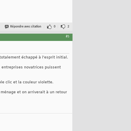
Répondre avec citation
0
2
#5
otalement échappé à l'esprit initial.
s entreprises novatrices puissent
 clic et la couleur violette.
e ménage et on arriverait à un retour