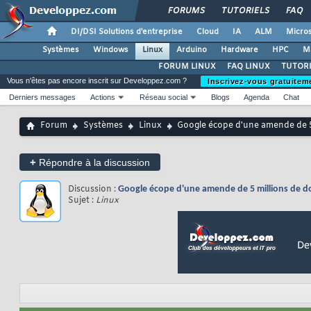
FORUMS
TUTORIELS
FAQ
DI/DSI Solutions d'entreprise
Cloud
IA
ALM
Micros
Systèmes
Windows
Linux
Arduino
Hardware
HPC
M
FORUM LINUX
FAQ LINUX
TUTORI
Vous n'êtes pas encore inscrit sur Developpez.com ?
Inscrivez-vous gratuitem
Derniers messages
Actions
Réseau social
Blogs
Agenda
Chat
Forum
Systèmes
Linux
Google écope d'une amende de 5 
+
Répondre à la discussion
Discussion :
Google écope d'une amende de 5 millions de dol
Sujet :
Linux