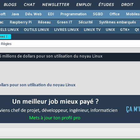
BLOGS
CHAT
NEWSLETTER
EMPLOI
ÉTUDES
DROIT
oft
Java
Dév. Web
EDI
Programmation
SGBD
Office
Mobiles
ac
Raspberry Pi
Réseau
Green IT
Sécurité
Systèmes embarqués
ELS LINUX
OUTILS LINUX
LIVRES LINUX
LINUX TV
UNIX
GTK+
Qt
ent !
Règles
millions de dollars pour son utilisation du noyau Linux
lars pour son utilisation du noyau Linux