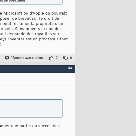
jet de poursuites
e Microsoft ou d'Apple on pourrait
poser de brevet sur le droit de
peut réclamer la propriété d'un
brevets. Sans brevets le monde
ault demande des royalties sur
y). Inventer est un processus tout
.
Répondre avec citation
7
0
#4
ionner une partie du succes des