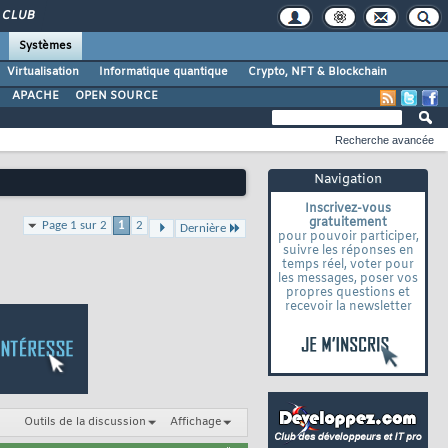
CLUB
Systèmes
Virtualisation
Informatique quantique
Crypto, NFT & Blockchain
APACHE
OPEN SOURCE
Recherche avancée
Navigation
Inscrivez-vous
gratuitement
Page 1 sur 2
1
2
Dernière
pour pouvoir participer,
suivre les réponses en
temps réel, voter pour
les messages, poser vos
propres questions et
recevoir la newsletter
Outils de la discussion
Affichage