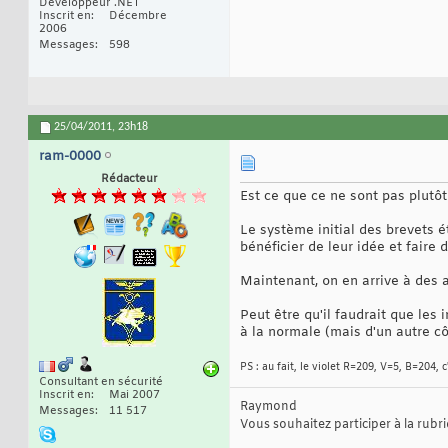
Développeur .NET
Inscrit en
Décembre
2006
Messages
598
25/04/2011,
23h18
ram-0000
Rédacteur
Est ce que ce ne sont pas plutôt 
Le système initial des brevets é
bénéficier de leur idée et faire
Maintenant, on en arrive à des a
Peut être qu'il faudrait que les 
à la normale (mais d'un autre c
PS : au fait, le violet R=209, V=5, B=204, c
Consultant en sécurité
Inscrit en
Mai 2007
Raymond
Messages
11 517
Vous souhaitez participer à la rub