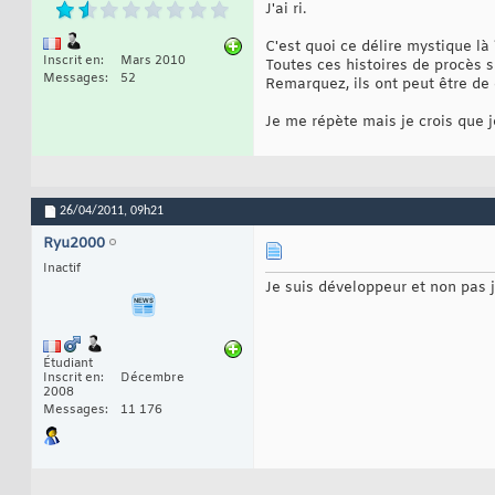
J'ai ri.
C'est quoi ce délire mystique là 
Inscrit en
Mars 2010
Toutes ces histoires de procès s
Messages
52
Remarquez, ils ont peut être de 
Je me répète mais je crois que j
26/04/2011,
09h21
Ryu2000
Inactif
Je suis développeur et non pas j
Étudiant
Inscrit en
Décembre
2008
Messages
11 176