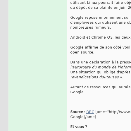
utilisant Linux pourrait faire o
du dépôt de sa plainte en juin 2
Google repose énormément sur le
d'employées qui utilisent une 
nombreuses rumeurs.
Android et Chrome OS, les deux 
Google affirme de son côté voul
open source.
Dans une déclaration à la press
l’autoroute du monde de l’infor
Une situation qui oblige d’aprè
revendications douteuses
».
Autant de ressources qui auraien
Google
Source
:
BBC
[ame="http://www.s
Google[/ame]
Et vous ?