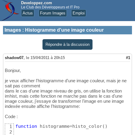
Developpez.com
Le Club des Développeurs et IT Pro
Actus
Forum Images
Emploi
Images
:
Histogramme d'une image couleur
Répondre à la discussion
shadow07
,
le 15/04/2011 à 20h15
#1
Bonjour,
je veux afficher l'histogramme d'une image couleur, mais je ne
sait pas comment
dans le cas d'une image niveau de gris, on utilise la fonction
imhist, mais cette fonction ne marche pas dans le cas d'une
image couleur, j'essaye de transformer l'image en une image
indexée ensuite affiche l'histogramme:
Code :
function
 histogramme=histo_color
(
)
1
2