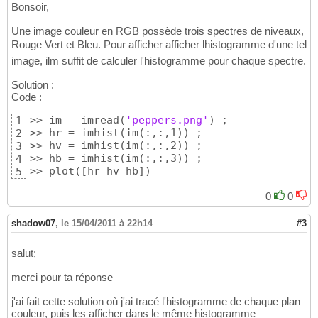
Bonsoir,
Une image couleur en RGB possède trois spectres de niveaux,
Rouge Vert et Bleu. Pour afficher afficher lhistogramme d'une tel
image, ilm suffit de calculer l'histogramme pour chaque spectre.
Solution :
Code :
>> im = imread
(
'peppers.png'
)
 ;

1
>> hr = imhist
(
im
(
:,:,1
)
)
 ;

2
>> hv = imhist
(
im
(
:,:,2
)
)
 ;

3
>> hb = imhist
(
im
(
:,:,3
)
)
 ;

4
>> plot
(
[
hr hv hb
]
)
5
0
0
shadow07
,
le 15/04/2011 à 22h14
#3
salut;
merci pour ta réponse
j'ai fait cette solution où j'ai tracé l'histogramme de chaque plan
couleur, puis les afficher dans le même histogramme