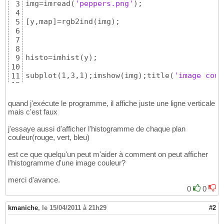
img=imread
(
'peppers.png'
)
;

3
4
[
y,map
]
=rgb2ind
(
img
)
;

5
6
7
8
histo=imhist
(
y
)
;

9
10
subplot
(
1,3,1
)
;imshow
(
img
)
;title
(
'image coul
11
12
subplot
(
1,3,2
)
;imshow
(
y,map
)
;title
(
'image in
13
14
quand j'exécute le programme, il affiche juste une ligne verticale
subplot
(
1,3,3
)
;plot
(
histo
)
;title
(
'histogramm
mais c'est faux
15
j'essaye aussi d'afficher l'histogramme de chaque plan
couleur(rouge, vert, bleu)
est ce que quelqu'un peut m'aider à comment on peut afficher
l'histogramme d'une image couleur?
merci d'avance.
0
0
kmaniche
,
le 15/04/2011 à 21h29
#2