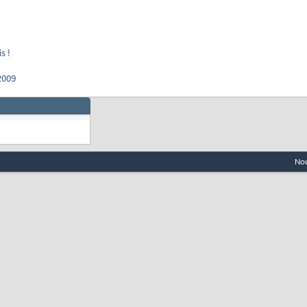
s !
2009
Nou