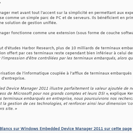
»
r met avant tout l'accent sur la simplicité en permettant aux exper
e comme un simple parc de PC et de serveurs. Ils bénéficient en prim
une solution de gestion unifiée.
er fonctionne comme une extension (sous forme de couche softwar
titut d’études Harbor Research, plus de 10 milliards de terminaux emb
on offert par ces terminaux reste cependant bien inférieur à celui de
l’impression d’être contrôlées par les terminaux embarqués, alors que
érisation de l’informatique couplée à l’afflux de terminaux embarqués
 d’entreprise.
 Device Manager 2011 illustre parfaitement la valeur ajoutée de no
ness de Microsoft pour nos grands comptes et leurs DSI »
, explique Ke
es terminaux embarqués en entreprise, nous poursuivrons nos recherch
et la gestion de ces technologies, et renforcer ainsi leur dimension ‘
rs site. »
es Blancs sur Windows Embedded Device Manager 2011 sur cette page