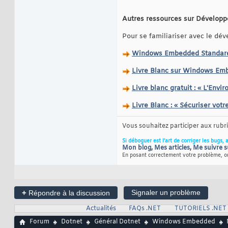
Autres ressources sur Développe
Pour se familiariser avec le d
Windows Embedded Standard 7
Livre Blanc sur Windows Em
Livre blanc gratuit : « L'E
Livre Blanc : « Sécuriser vo
Vous souhaitez participer aux rub
Si déboguer est l’art de corriger les bugs, 
Mon blog
,
Mes articles
,
Me suivre s
En posant correctement votre problème, on
+
Signaler un problème
Répondre à la discussion
Actualités
FAQs .NET
TUTORIELS .NET
Forum
Dotnet
Général Dotnet
Windows Embedded