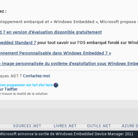
z :
éveloppement embarqué et « Windows Embedded », Microsoft propose un
 en version d'évaluation disponible gratuitement
bedded Standard 7
pour tout savoir sur l'OS embarqué fondé sur Win
nvironnement Personnalisable dans Windows Embedded 7 »
tre image personnalisée du système d'exploitation sous Windows Emb
riques .NET ?
Contactez-moi
alors programmer est l’art d’en faire
ur Twitter
 trouve la moitié de la solution
SOURCES .NET
LIVRES .NET
OUTILS .NET
AZURE 
Microsoft annonce la sortie de Windows Embedded Device Manager 2011