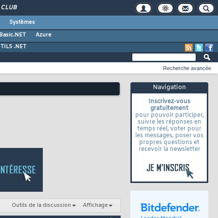
CLUB
Systèmes
 Basic.NET
Azure
TILS .NET
Recherche avancée
Navigation
Inscrivez-vous
gratuitement
pour pouvoir participer,
suivre les réponses en
temps réel, voter pour
les messages, poser vos
propres questions et
recevoir la newsletter
Outils de la discussion
Affichage