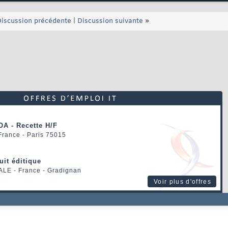
iscussion précédente
|
Discussion suivante
»
OA - Recette H/F
 France - Paris 75015
uit éditique
ALE
- France - Gradignan
Voir plus d'offres