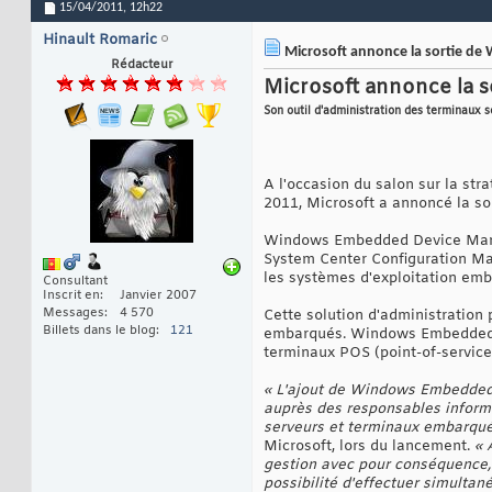
15/04/2011,
12h22
Hinault Romaric
Microsoft annonce la sortie d
Rédacteur
Microsoft annonce la
Son outil d'administration des terminaux 
A l'occasion du salon sur la st
2011, Microsoft a annoncé la 
Windows Embedded Device Manager
System Center Configuration Man
les systèmes d'exploitation em
Consultant
Inscrit en
Janvier 2007
Messages
4 570
Cette solution d'administration 
Billets dans le blog
121
embarqués. Windows Embedded De
terminaux POS (point-of-service
« L'ajout de Windows Embedded 
auprès des responsables informa
serveurs et terminaux embarqu
Microsoft, lors du lancement.
« 
gestion avec pour conséquence, d
possibilité d'effectuer simulta