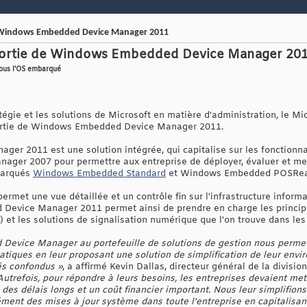
e Windows Embedded Device Manager 2011
 sortie de Windows Embedded Device Manager 20
sous l'OS embarqué
ratégie et les solutions de Microsoft en matière d'administration, l
sortie de Windows Embedded Device Manager 2011.
 2011 est une solution intégrée, qui capitalise sur les fonctionnali
ager 2007 pour permettre aux entreprise de déployer, évaluer et met
barqués
Windows Embedded Standard
et Windows Embedded POSRea
permet une vue détaillée et un contrôle fin sur l'infrastructure infor
vice Manager 2011 permet ainsi de prendre en charge les principaux
) et les solutions de signalisation numérique que l'on trouve dans le
Device Manager au portefeuille de solutions de gestion nous perme
tiques en leur proposant une solution de simplification de leur envir
és confondus »
, a affirmé Kevin Dallas, directeur général de la divi
Autrefois, pour répondre à leurs besoins, les entreprises devaient me
es délais longs et un coût financier important. Nous leur simplifions 
nément des mises à jour système dans toute l'entreprise en capitalisa