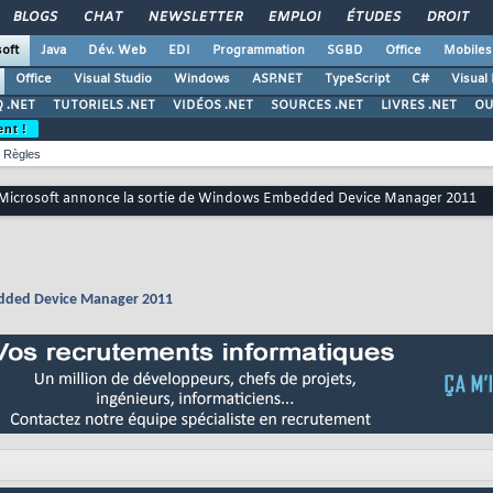
BLOGS
CHAT
NEWSLETTER
EMPLOI
ÉTUDES
DROIT
oft
Java
Dév. Web
EDI
Programmation
SGBD
Office
Mobiles
Office
Visual Studio
Windows
ASP.NET
TypeScript
C#
Visual
 .NET
TUTORIELS .NET
VIDÉOS .NET
SOURCES .NET
LIVRES .NET
OU
ent !
Règles
Microsoft annonce la sortie de Windows Embedded Device Manager 2011
edded Device Manager 2011