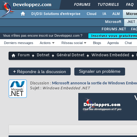
FORUMS
TUTORIELS
FAQ
DI/DSI Solutions d'entreprise
Cloud
IA
ALM
Micros
Microsoft
.NET
FORUMS .NET
FAQ
Vous n'êtes pas encore inscrit sur Developpez.com ?
Inscrivez-vous gratuitem
Derniers messages
Actions
Réseau social
Blogs
Agenda
Chat
Forum
Dotnet
Général Dotnet
Windows Embedded
+
Signaler un problème
Répondre à la discussion
Discussion :
Microsoft annonce la sortie de Windows Emb
Sujet :
Windows Embedded .NET