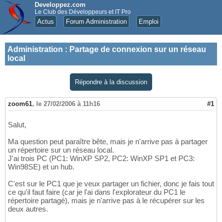
Developpez.com
Le Club des Développeurs et IT Pro
Actus
Forum Administration
Emploi
Administration
:
Partage de connexion sur un réseau
local
Répondre à la discussion
zoom61
,
le 27/02/2006 à 11h16
#1
Salut,
Ma question peut paraître bête, mais je n'arrive pas à partager
un répertoire sur un réseau local.
J'ai trois PC (PC1: WinXP SP2, PC2: WinXP SP1 et PC3:
Win98SE) et un hub.
C'est sur le PC1 que je veux partager un fichier, donc je fais tout
ce qu'il faut faire (car je l'ai dans l'explorateur du PC1 le
répertoire partagé), mais je n'arrive pas à le récupérer sur les
deux autres.