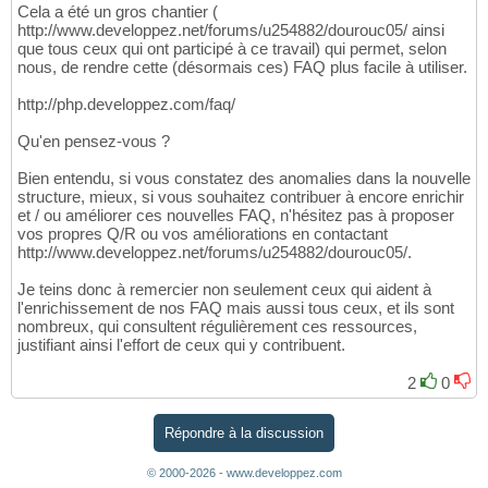
Cela a été un gros chantier (
http://www.developpez.net/forums/u254882/dourouc05/ ainsi
que tous ceux qui ont participé à ce travail) qui permet, selon
nous, de rendre cette (désormais ces) FAQ plus facile à utiliser.
http://php.developpez.com/faq/
Qu'en pensez-vous ?
Bien entendu, si vous constatez des anomalies dans la nouvelle
structure, mieux, si vous souhaitez contribuer à encore enrichir
et / ou améliorer ces nouvelles FAQ, n'hésitez pas à proposer
vos propres Q/R ou vos améliorations en contactant
http://www.developpez.net/forums/u254882/dourouc05/.
Je teins donc à remercier non seulement ceux qui aident à
l'enrichissement de nos FAQ mais aussi tous ceux, et ils sont
nombreux, qui consultent régulièrement ces ressources,
justifiant ainsi l'effort de ceux qui y contribuent.
2
0
Répondre à la discussion
© 2000-2026 - www.developpez.com