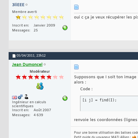
3liEEE
Membre averti
oui c ça je veux récupérer les pi
Inscrit en
Janvier 2009
Messages
25
05/04/2011,
23h12
Jean Dumoncel
Modérateur
Supposons que I soit ton image b
alors :
Code :
[
i j
]
 = find
(
I
)
;
Ingénieur en calculs
scientifiques
Inscrit en
Août 2007
Messages
4 639
renvoie les coordonnées (lignes
Pour une bonne utilisation des balises co
Petit guide du voyageur MATLABien :