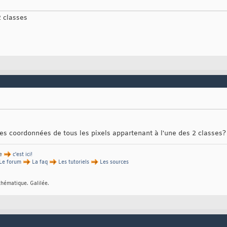
2 classes
les coordonnées de tous les pixels appartenant à l'une des 2 classes?
de
c'est ici!
Le forum
La faq
Les tutoriels
Les sources
thématique. Galilée.