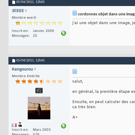
05/04/2011,
12h05
3liEEE
cordonnes objet dans une imag
Membre averti
j'ai une objet dans une image, j
Inscrit en
Janvier 2009
Messages
25
05/04/2011,
12h45
Kangourou
Membre émérite
salut,
en général, la première étape es
Ensuite, on peut calculer des ca
ca très bien.
A+
Inscrit en
Mars 2003
Messages
579