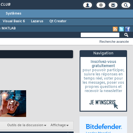
CLUB
Systèmes
Visual Basic 6
Lazarus
Qt Creator
s MATLAB
Recherche avancée
Navigation
Inscrivez-vous
gratuitement
pour pouvoir participer,
suivre les réponses en
temps réel, voter pour
les messages, poser vos
propres questions et
recevoir la newsletter
Outils de la discussion
Affichage