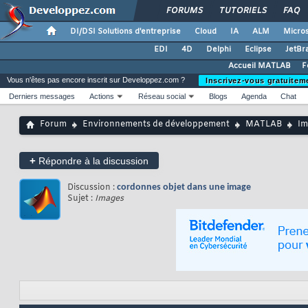
FORUMS
TUTORIELS
FAQ
DI/DSI Solutions d'entreprise
Cloud
IA
ALM
Micros
EDI
4D
Delphi
Eclipse
JetBr
Accueil MATLAB
F
Vous n'êtes pas encore inscrit sur Developpez.com ?
Inscrivez-vous gratuitem
Derniers messages
Actions
Réseau social
Blogs
Agenda
Chat
Forum
Environnements de développement
MATLAB
Im
+
Répondre à la discussion
Discussion :
cordonnes objet dans une image
Sujet :
Images