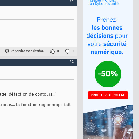
#1
Répondre avec citation
0
0
#2
ge, détection de contours...)
oïde.... la fonction regionprops fait