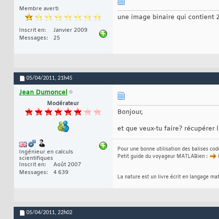
Membre averti
une image binaire qui contient 
Inscrit en
Janvier 2009
Messages
25
05/04/2011,
21h45
Jean Dumoncel
Modérateur
Bonjour,
et que veux-tu faire? récupérer 
Pour une bonne utilisation des balises co
Ingénieur en calculs
Petit guide du voyageur MATLABien :
scientifiques
Inscrit en
Août 2007
Messages
4 639
La nature est un livre écrit en langage ma
05/04/2011,
22h02