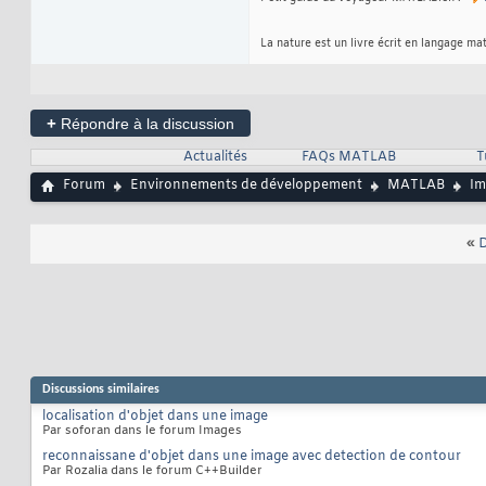
La nature est un livre écrit en langage ma
+
Répondre à la discussion
Actualités
FAQs MATLAB
T
Forum
Environnements de développement
MATLAB
Im
«
D
Discussions similaires
localisation d'objet dans une image
Par soforan dans le forum Images
reconnaissane d'objet dans une image avec detection de contour
Par Rozalia dans le forum C++Builder