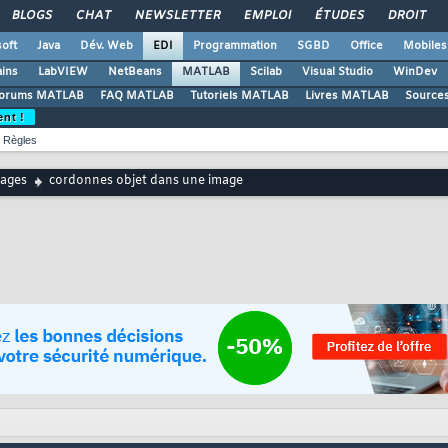
BLOGS
CHAT
NEWSLETTER
EMPLOI
ÉTUDES
DROIT
oft
Java
Dév. Web
EDI
Programmation
SGBD
Office
Mobiles
ains
LabVIEW
NetBeans
MATLAB
Scilab
Visual Studio
WinDev
orums MATLAB
FAQ MATLAB
Tutoriels MATLAB
Livres MATLAB
Source
ent !
Règles
ages
cordonnes objet dans une image