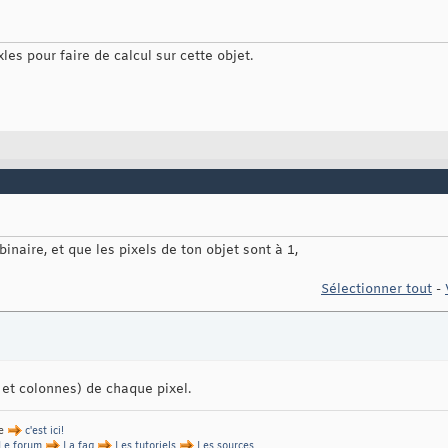
xles pour faire de calcul sur cette objet.
inaire, et que les pixels de ton objet sont à 1,
Sélectionner tout
-
 et colonnes) de chaque pixel.
de
c'est ici!
Le forum
La faq
Les tutoriels
Les sources