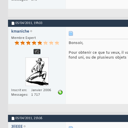
05/04/2011,
19h33
kmaniche
Membre Expert
Bonsoir,
Pour obtenir ce que tu veux, il v
fond uni, ou de plusieurs objets 
Inscrit en
Janvier 2006
Messages
1 717
05/04/2011,
21h36
3liEEE