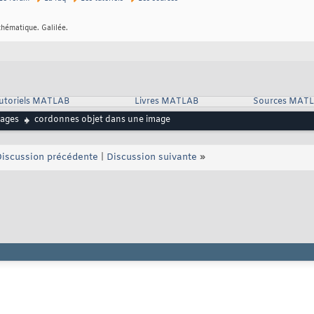
thématique. Galilée.
utoriels MATLAB
Livres MATLAB
Sources MAT
ages
cordonnes objet dans une image
iscussion précédente
|
Discussion suivante
»