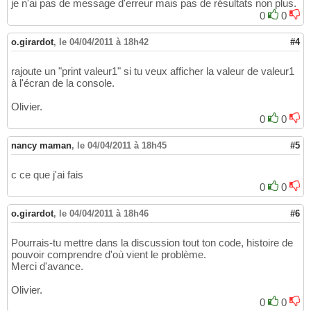
je n'ai pas de message d'erreur mais pas de résultats non plus.
0
0
o.girardot
,
le 04/04/2011 à 18h42
#4
rajoute un "print valeur1" si tu veux afficher la valeur de valeur1
à l'écran de la console.
Olivier.
0
0
nancy maman
,
le 04/04/2011 à 18h45
#5
c ce que j'ai fais
0
0
o.girardot
,
le 04/04/2011 à 18h46
#6
Pourrais-tu mettre dans la discussion tout ton code, histoire de
pouvoir comprendre d'où vient le problème.
Merci d'avance.
Olivier.
0
0