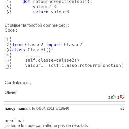
def
 retourneFonction
(
self
)
:

4
        valeur2=
3
5
return
 valeur3
6
Et utiliser la fonction comme ceci :
Code :
1
from
 Classe2 
import
2
class
 Classe1
(
)
:

3
     ......

4
     self.classe=calsse2
(
)
5
     valeur1= self.classe.retourneFonction
(
)
6
Cordialement,
Olivier.
0
0
nancy maman
,
le 04/04/2011 à 18h40
#3
merci mais
j'ai testé le code ça n'affiche pas de résultats