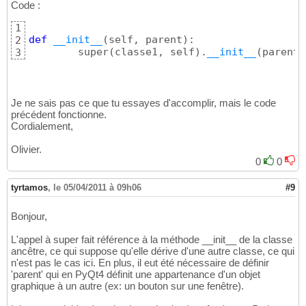
Code :
1
def
__init__
(
self, parent
)
:

2
        super
(
classe1, self
)
.
__init__
(
parent
)
3
Je ne sais pas ce que tu essayes d'accomplir, mais le code
précédent fonctionne.
Cordialement,
Olivier.
0
0
tyrtamos
,
le 05/04/2011 à 09h06
#9
Bonjour,
L'appel à super fait référence à la méthode __init__ de la classe
ancêtre, ce qui suppose qu'elle dérive d'une autre classe, ce qui
n'est pas le cas ici. En plus, il eut été nécessaire de définir
'parent' qui en PyQt4 définit une appartenance d'un objet
graphique à un autre (ex: un bouton sur une fenêtre).