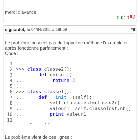
print
 valeur1
10
merci d'avance
0
0
o.girardot
,
le 04/04/2011 à 18h59
#8
Le problème ne vient pas de l'appel de méthode l'exemple ci-
après fonctionne parfaitement :
Code :
1
>>> 
class
 classe2
(
)
:

2
...     
def
 nb
(
self
)
:

3
...          
return
3
4
... 

5
>>> 
class
 classe1
(
)
:

6
...     
def
__init__
(
self
)
:

7
...         self.classeTest=classe2
(
)
8
...         valeur1= self.classeTest.nb
(
)
9
...         
print
 valeur1

10
... 

11
>>> classe1
(
)
12
3
13
<
__main__
.classe1 instance at 
0x7fd4807f1f80
14
Le problème vient de ces lignes :