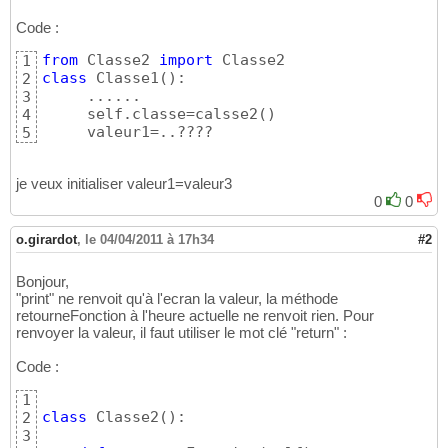
Code :
from
 Classe2 
import
1
class
 Classe1
(
)
:

2
     ......

3
     self.classe=calsse2
(
)
4
     valeur1=..????
5
je veux initialiser valeur1=valeur3
0
0
o.girardot
,
le 04/04/2011 à 17h34
#2
Bonjour,
"print" ne renvoit qu'à l'ecran la valeur, la méthode
retourneFonction à l'heure actuelle ne renvoit rien. Pour
renvoyer la valeur, il faut utiliser le mot clé "return" :
Code :
1
class
 Classe2
(
)
:

2
3