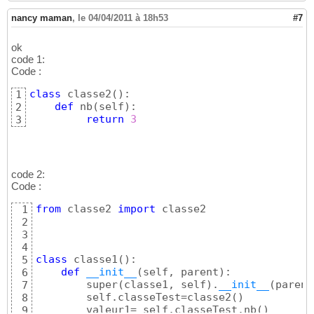
nancy maman
,
le 04/04/2011 à 18h53
#7
ok
code 1:
Code :
class
 classe2
(
)
:

1
def
 nb
(
self
)
:

2
return
3
3
code 2:
Code :
from
 classe2 
import
 classe2

1
2
3
4
class
 classe1
(
)
:

5
def
__init__
(
self, parent
)
:

6
        super
(
classe1, self
)
.
__init__
(
parent
7
        self.classeTest=classe2
(
)
8
        valeur1= self.classeTest.nb
(
)
9