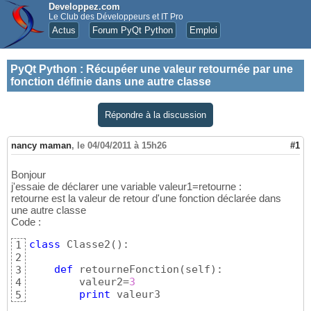
Developpez.com
Le Club des Développeurs et IT Pro
Actus
Forum PyQt Python
Emploi
PyQt Python
:
Récupéer une valeur retournée par une
fonction définie dans une autre classe
Répondre à la discussion
nancy maman
,
le 04/04/2011 à 15h26
#1
Bonjour
j'essaie de déclarer une variable valeur1=retourne :
retourne est la valeur de retour d'une fonction déclarée dans
une autre classe
Code :
class
 Classe2
(
)
:

1
2
def
 retourneFonction
(
self
)
:

3
        valeur2=
3
4
print
 valeur3
5