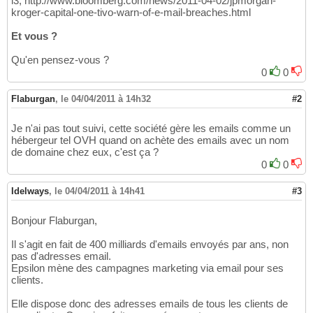
l3, http://www.bloomberg.com/news/2011-04-02/jpmorgan-
kroger-capital-one-tivo-warn-of-e-mail-breaches.html
Et vous ?
Qu'en pensez-vous ?
0
0
Flaburgan
,
le 04/04/2011 à 14h32
#2
Je n'ai pas tout suivi, cette société gère les emails comme un
hébergeur tel OVH quand on achète des emails avec un nom
de domaine chez eux, c'est ça ?
0
0
Idelways
,
le 04/04/2011 à 14h41
#3
Bonjour Flaburgan,
Il s'agit en fait de 400 milliards d'emails envoyés par ans, non
pas d'adresses email.
Epsilon mène des campagnes marketing via email pour ses
clients.
Elle dispose donc des adresses emails de tous les clients de