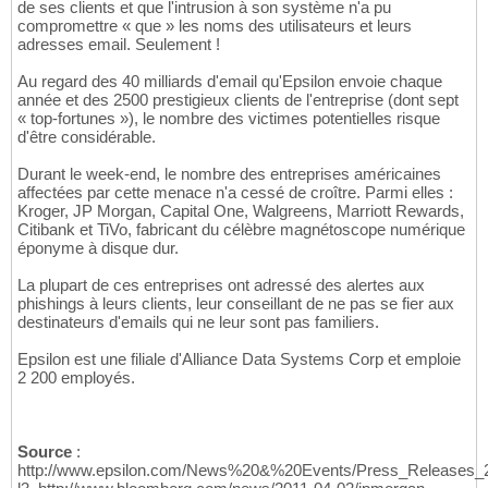
de ses clients et que l'intrusion à son système n'a pu
compromettre « que » les noms des utilisateurs et leurs
adresses email. Seulement !
Au regard des 40 milliards d'email qu'Epsilon envoie chaque
année et des 2500 prestigieux clients de l'entreprise (dont sept
« top-fortunes »), le nombre des victimes potentielles risque
d'être considérable.
Durant le week-end, le nombre des entreprises américaines
affectées par cette menace n'a cessé de croître. Parmi elles :
Kroger, JP Morgan, Capital One, Walgreens, Marriott Rewards,
Citibank et TiVo, fabricant du célèbre magnétoscope numérique
éponyme à disque dur.
La plupart de ces entreprises ont adressé des alertes aux
phishings à leurs clients, leur conseillant de ne pas se fier aux
destinateurs d'emails qui ne leur sont pas familiers.
Epsilon est une filiale d'Alliance Data Systems Corp et emploie
2 200 employés.
Source
:
http://www.epsilon.com/News%20&%20Events/Press_Releases_201