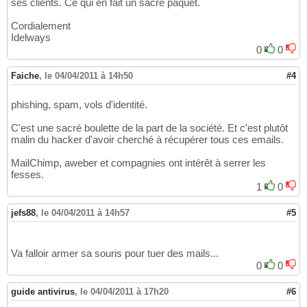
ses clients. Ce qui en fait un sacré paquet.
Cordialement
Idelways
0
0
Faiche
,
le 04/04/2011 à 14h50
#4
phishing, spam, vols d'identité.
C'est une sacré boulette de la part de la société. Et c'est plutôt
malin du hacker d'avoir cherché à récupérer tous ces emails.
MailChimp, aweber et compagnies ont intérêt à serrer les
fesses.
1
0
jefs88
,
le 04/04/2011 à 14h57
#5
Va falloir armer sa souris pour tuer des mails...
0
0
guide antivirus
,
le 04/04/2011 à 17h20
#6