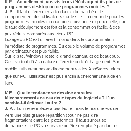
K.E. : Actuellement, vos visiteurs téléchargent-ils plus de
programmes desktop ou de programmes mobiles ?
J. P. :
Il faut différencier la tendance du marché et le
comportement des utilisateurs sur le site. La demande pour les
programmes mobiles connaît une croissance exponentielle, car
le taux déquipement est fort et la consommation facile, à des
prix réduits comparés aux vieux PC.
Lusage du PC est différent, moins dans la consommation
immédiate de programmes. Du coup le volume de programmes
par ordinateur est plus faible.
Sur le site, Windows reste le grand gagnant, et de beaucoup.
Cest surtout dû à la nature différente du téléchargement. Sur
mobile lutilisateur passe directement via les AppStores, alors
que sur PC, lutilisateur est plus enclin à chercher une aide en
ligne.
K.E. : Quelle tendance se dessine entre les
téléchargements de ces deux types de logiciels ? L'un
semble-t-il éclipser l'autre ?
J. P. :
Lun ne remplacera pas lautre, mais le marché évolue
vers une plus grande répartition (pour ne pas dire
fragmentation) entre les plateformes. Il faut surtout se
demander si le PC va survivre ou être remplacé par dautres