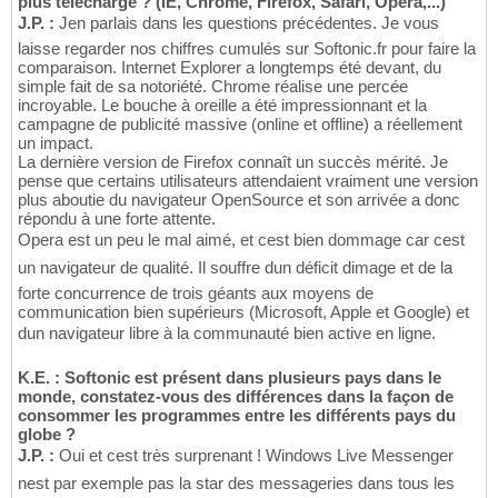
plus téléchargé ? (IE, Chrome, Firefox, Safari, Opera,...)
J.P. :
Jen parlais dans les questions précédentes. Je vous
laisse regarder nos chiffres cumulés sur Softonic.fr pour faire la
comparaison. Internet Explorer a longtemps été devant, du
simple fait de sa notoriété. Chrome réalise une percée
incroyable. Le bouche à oreille a été impressionnant et la
campagne de publicité massive (online et offline) a réellement
un impact.
La dernière version de Firefox connaît un succès mérité. Je
pense que certains utilisateurs attendaient vraiment une version
plus aboutie du navigateur OpenSource et son arrivée a donc
répondu à une forte attente.
Opera est un peu le mal aimé, et cest bien dommage car cest
un navigateur de qualité. Il souffre dun déficit dimage et de la
forte concurrence de trois géants aux moyens de
communication bien supérieurs (Microsoft, Apple et Google) et
dun navigateur libre à la communauté bien active en ligne.
K.E. : Softonic est présent dans plusieurs pays dans le
monde, constatez-vous des différences dans la façon de
consommer les programmes entre les différents pays du
globe ?
J.P. :
Oui et cest très surprenant ! Windows Live Messenger
nest par exemple pas la star des messageries dans tous les