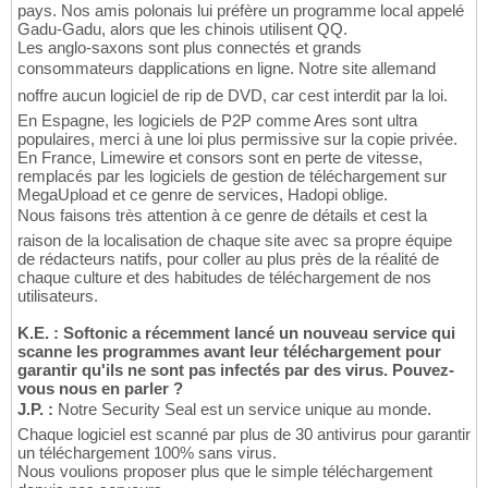
pays. Nos amis polonais lui préfère un programme local appelé
Gadu-Gadu, alors que les chinois utilisent QQ.
Les anglo-saxons sont plus connectés et grands
consommateurs dapplications en ligne. Notre site allemand
noffre aucun logiciel de rip de DVD, car cest interdit par la loi.
En Espagne, les logiciels de P2P comme Ares sont ultra
populaires, merci à une loi plus permissive sur la copie privée.
En France, Limewire et consors sont en perte de vitesse,
remplacés par les logiciels de gestion de téléchargement sur
MegaUpload et ce genre de services, Hadopi oblige.
Nous faisons très attention à ce genre de détails et cest la
raison de la localisation de chaque site avec sa propre équipe
de rédacteurs natifs, pour coller au plus près de la réalité de
chaque culture et des habitudes de téléchargement de nos
utilisateurs.
K.E. : Softonic a récemment lancé un nouveau service qui
scanne les programmes avant leur téléchargement pour
garantir qu'ils ne sont pas infectés par des virus. Pouvez-
vous nous en parler ?
J.P. :
Notre Security Seal est un service unique au monde.
Chaque logiciel est scanné par plus de 30 antivirus pour garantir
un téléchargement 100% sans virus.
Nous voulions proposer plus que le simple téléchargement