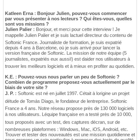
Katleen Erna : Bonjour Julien, pouvez-vous commencer
par vous présenter à nos lecteurs ? Qui êtes-vous, quelles
sont vos missions ?
Julien Palier :
Bonjour, et merci pour cette interview ! Je
mappelle Julien Palier et je suis lactuel directeur du contenu de
Softonic France. Journaliste de formation, je suis expatrié
depuis 4 ans à Barcelone, où je suis arrivé pour lancer la
version française de Softonic. La mission de notre équipe (5
journalistes, expatriés eux aussi!) est daider nos utilisateurs à
trouver les meilleurs logiciels et à mieux en profiter au quotidien.
K.E. : Pouvez-vous nous parler un peu de Softonic ?
Combien de programme proposez-vous actuellement par le
biais de votre site ?
J. P. :
Softonic est né en juillet 1997. Cétait à lorigine un projet
détude de Tomás Diago, le fondateur de lentreprise. Softonic
France a 4 ans. Notre réseau propose près de 130 000 logiciels
à nos utilisateurs. Léquipe française en a testé près de 10 000,
tous proposés avec un test, des captures décran, sur de
nombreuses plateformes : Windows, Mac, iOS, Android, etc.
Trouver et tester des nouveautés est une mission quotidienne et
nous prenons un soin particulier à proposer des tests de qualité,