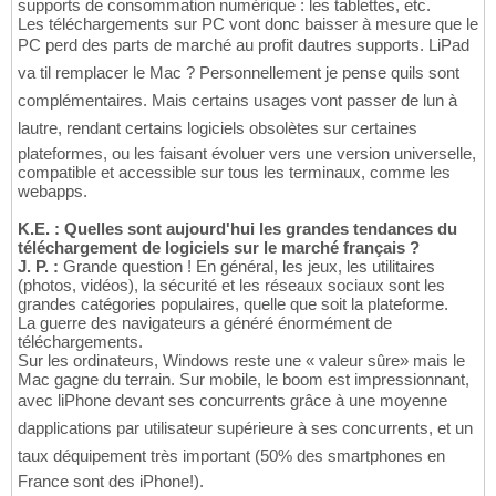
supports de consommation numérique : les tablettes, etc.
Les téléchargements sur PC vont donc baisser à mesure que le
PC perd des parts de marché au profit dautres supports. LiPad
va til remplacer le Mac ? Personnellement je pense quils sont
complémentaires. Mais certains usages vont passer de lun à
lautre, rendant certains logiciels obsolètes sur certaines
plateformes, ou les faisant évoluer vers une version universelle,
compatible et accessible sur tous les terminaux, comme les
webapps.
K.E. : Quelles sont aujourd'hui les grandes tendances du
téléchargement de logiciels sur le marché français ?
J. P. :
Grande question ! En général, les jeux, les utilitaires
(photos, vidéos), la sécurité et les réseaux sociaux sont les
grandes catégories populaires, quelle que soit la plateforme.
La guerre des navigateurs a généré énormément de
téléchargements.
Sur les ordinateurs, Windows reste une « valeur sûre» mais le
Mac gagne du terrain. Sur mobile, le boom est impressionnant,
avec liPhone devant ses concurrents grâce à une moyenne
dapplications par utilisateur supérieure à ses concurrents, et un
taux déquipement très important (50% des smartphones en
France sont des iPhone!).