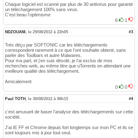
Chaque logiciel est scanné par plus de 30 antivirus pour garantir
un téléchargement 100% sans virus.
C'est beau l'optimisme
6
1
NDZOUANI
,
le 29/08/2012 à 22h05
#3
Très déçu par SOFTONIC car les téléchargements
correspondent rarement à ce que l'ont souhaite obtenir, sans
parler des Toolbars et autre Malwares.
Pour ma part, et j'en suis désolé, je l'ai exclus de mes
recherches web, au même titre que uTorrents en attendant une
meilleure qualité des téléchargement.
Amicalement
0
0
Paul TOTH
,
le 30/08/2012 à 08h15
#4
c'est amusant de baser l'analyse des téléchargements sur cette
société.
J'ai IE FF et Chrome depuis fort longtemps sur mon PC et ils se
sont toujours mis à jour tout seul.