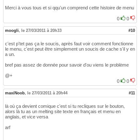
     <form method="post" action="index.php" >
61
Merci à vous tous et si qqu'un comprend cette histoire de menu
     <input type="submit" name="lang" value 
62
     </form>

63
0
0
   <h1>Welcome in Saint-Gilles of Gard</h1>

64
   <h3> Quiet, Sun, Culture, Spirituality, T
65
moogli
,
le 27/03/2011 à 20h33
#10
   <a href="Costieres/pool3.jpg" target="_bla
66
   <p><img src="Costieres/pool2.jpg" alt="Pi
67
c'est p'tet pas ça le soucis, après faut voir comment fonctionne
   <h3> comfortable house 150 m2 - 5 bedroom
68
le menu, c'est peut être simplement un soucis de cache s'il y en
   <h3> Garden with swimming-pool </h3>

69
a un.
   <h3> Climatisation - Barbecue - 4 parking
70
   <h3> 3 restrooms - 2 bathrooms</h3>

71
bref pas assez de donnée pour savoir d'ou viens le problème
   </div>

72
73
@+
<?php
74
0
0
}
75
?>
76
maxiNoob
,
le 27/03/2011 à 20h44
#11
là où ça devient comique c'est si tu recliques sur le bouton,
alors là tu as un melting site texte en français et menu en
anglais, et vice versa
arf