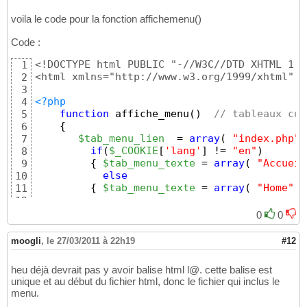
voila le code pour la fonction affichemenu()
Code :
<!DOCTYPE html PUBLIC "-//W3C//DTD XHTML 1.0
1
<html xmlns="http://www.w3.org/1999/xhtml" x
2
3
<?php
4
function
 affiche_menu
(
)
// tableaux con
5
{
6
$tab_menu_lien
  = 
array
(
"index.php"
,
7
if
(
$_COOKIE
[
'lang'
]
 != 
"en"
)
8
{
$tab_menu_texte
 = 
array
(
"Accueil
9
else
10
{
$tab_menu_texte
 = 
array
(
"Home"
, 
11
12
13
0
0
// informations sur la page
14
$info
 = pathinfo
(
$_SERVER
[
'PHP_SELF'
]
15
moogli
,
le 27/03/2011 à 22h19
#12
16
$menu
 = 
"
\n
<div id=
\"
menu
\"
>
\n
    <ul
17
heu déjà devrait pas y avoir balise html l@. cette balise est
18
unique et au début du fichier html, donc le fichier qui inclus le
// boucle qui parcours les deux tabl
19
menu.
foreach
(
$tab_menu_lien
as
$cle
=>
$lie
20