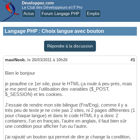
Developpez.com
Le Club des Développeurs et IT Pro
Actus
Forum Langage PHP
Emploi
Langage PHP
:
Choix langue avec bouton
Répondre à la discussion
maxiNoob
,
le 26/03/2011 à 10h26
#1
Bien le bonjour
je peaufine ce 1er site, pour le HTML ça roule à peu près, mais
je me perd avec l'utilisation des variables ($_POST,
$_SESSION) et les cookies.
J'essaie de rendre mon site bilingue (Fra/Eng), comme il y a
très peu de texte je ne crée pas 2 sites, ni 2 pages différentes (1
pour chaque langue) et dans le code HTML il y a donc 2
containers, l'un en français, l'autre en anglais, il faut bien sûr
une condition pour afficher l'un ou l'autre.
j'ai rajouté un bouton qui permet de dire je change la condition,