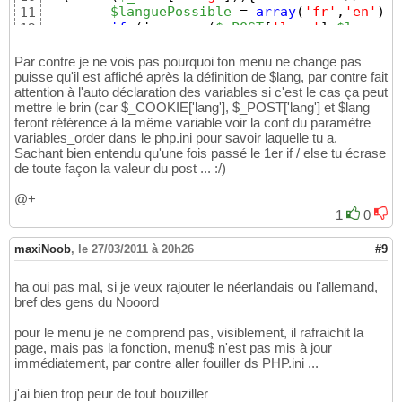
<?php
36
$languePossible
 = 
array
(
'fr'
,
'en'
)
;
11
include
(
"banniere.php"
)
;           
// inc
37
if
(
in_array
(
$_POST
[
'lang'
]
,
$langueP
12
echo
$menu
;                        
// inc
38
//setcookie('lang', $value =
13
if
(
$lang
 != 
"en"
)
// par défa
39
$lang
 = 
$_POST
[
'lang'
]
;
14
Par contre je ne vois pas pourquoi ton menu ne change pas
{
40
		setcookie
(
'lang'
, 
$_POST
[
'la
puisse qu'il est affiché après la définition de $lang, par contre fait
15
?>
attention à l'auto déclaration des variables si c'est le cas ça peut
41
}
16
mettre le brin (car $_COOKIE['lang'], $_POST['lang'] et $lang
  <div class="page">    

42
}
17
feront référence à la même variable voir la conf du paramètre
  <form method="post" action="index.php"  > 

43
18
variables_order dans le php.ini pour savoir laquelle tu a.
  <input type="submit" name ="lang" value="E
44
require_once
(
"./onglets.php"
)
;
19
Sachant bien entendu qu'une fois passé le 1er if / else tu écrase
  </form>

45
$menu
 = affiche_menu
(
)
;  
20
de toute façon la valeur du post ... :/)
   <h1>Bienvenue à Saint-Gilles du gard</h1>

46
?>
21
   <h3> Calme, Soleil, Nature, Culture, Spir
47
@+
   <a href="Costieres/pool3.jpg" target="_bla
48
1
0
   <p><img src="Costieres/pool2.jpg" alt="Pi
49
   <h3> Villa confortable 150 m2 - 5 chambre
50
maxiNoob
,
le 27/03/2011 à 20h26
#9
   <h3> Exterieur de 2200 m2 avec Parc & Pis
51
   <h3> Climatisation - Barbecue - 4 parking
52
   <h3> 3 WC - 2 salles d'eau</h3>

53
ha oui pas mal, si je veux rajouter le néerlandais ou l'allemand,
bref des gens du Nooord
54
<?php
55
pour le menu je ne comprend pas, visiblement, il rafraichit la
}
56
page, mais pas la fonction, menu$ n'est pas mis à jour
else
//   ***** version anglaise  *****
57
immédiatement, par contre aller fouiller ds PHP.ini ...
{
58
?>
59
j'ai bien trop peur de tout bouziller
   <div class="page">

60