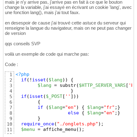
mais je n'y arrive pas, j'arrive pas en fait à ce que le bouton
change la variable, j'ai essayé en écrivant un cookie 'lang', avec
une fonction lang(), mais j'ai tout faux.
en desespoir de cause j'ai trouvé cette astuce du serveur qui
renseigne la langue du navigateur, mais on ne peut pas changer
de version
qqs conseils SVP
voilà un exemple de code qui marche pas:
Code :
<?php
1
if
(
!
isset
(
$lang
)
)
{
2
$lang
 = substr
(
$HTTP_SERVER_VARS
[
'HT
3
}
4
if
(
isset
(
$_POST
[
''
]
)
)
5
{
6
if
(
$lang
=
"en"
)
{
$lang
=
"fr"
;
}
7
else
{
$lang
=
"en"
;
}
8
}
9
require_once
(
"./onglets.php"
)
;
10
$menu
 = affiche_menu
(
)
;
11
12