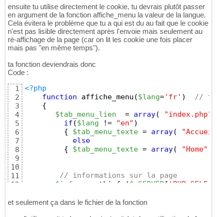
{
21
ensuite tu utilise directement le cookie, tu devrais plutôt passer
$menu
 .= 
"    <li"
;
22
en argument de la fonction affiche_menu la valeur de la langue.
23
Cela évitera le problème que tu a qui est du au fait que le cookie
// si le nom du fichier correspo
24
n'est pas lisible directement après l'envoie mais seulement au
if
(
$info
[
'basename'
]
 == 
$lien
)
25
ré-affichage de la page (car on lit les cookie une fois placer
$menu
 .= 
" class=
\"
active
\"
"
26
mais pas "en même temps").
27
$menu
 .= 
"><a href=
\"
"
 . 
$lien
 .
ta fonction deviendrais donc
28
Code :
}
29
30
<?php
1
$menu
 .= 
"</ul>
\n
</div>"
;
31
function
 affiche_menu
(
$lang
=
'fr'
)
// ta
2
32
{
3
return
$menu
;        
33
$tab_menu_lien
  = 
array
(
"index.php"
,
4
}
34
if
(
$lang
 != 
"en"
)
5
?>
35
{
$tab_menu_texte
 = 
array
(
"Accueil
6
else
7
{
$tab_menu_texte
 = 
array
(
"Home"
, 
8
9
10
// informations sur la page
11
$info
 = pathinfo
(
$_SERVER
[
'PHP_SELF'
]
12
13
$menu
 = 
"
\n
<div id=
\"
menu
\"
>
\n
    <ul
14
et seulement ça dans le fichier de la fonction
15