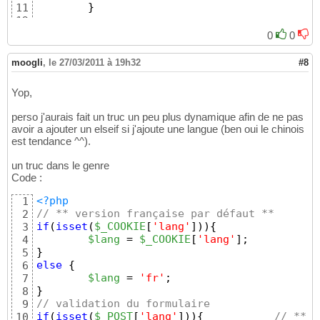
}
11
12
require_once
(
"./onglets.php"
)
;
13
0
0
$menu
 = affiche_menu
(
)
;  
14
15
moogli
,
le 27/03/2011 à 19h32
#8
?>
16
17
Yop,
18
19
perso j'aurais fait un truc un peu plus dynamique afin de ne pas
20
avoir a ajouter un elseif si j'ajoute une langue (ben oui le chinois
<!DOCTYPE html PUBLIC "-//W3C//DTD XHTML 1.0
21
est tendance ^^).
<html xmlns="http://www.w3.org/1999/xhtml" x
22
<head>

23
un truc dans le genre
   <title>Camargue & Costières</title>

24
Code :
   <meta http-equiv="content-type" content="
25
   <meta http-equiv="Content-language" conte
26
<?php
1
   <meta name="robots" content="follow, inde
27
// ** version française par défaut **  
2
   <meta name="description" content="villa e
28
if
(
isset
(
$_COOKIE
[
'lang'
]
)
)
{
3
   <meta name="keywords" content="villa, cam
29
$lang
 = 
$_COOKIE
[
'lang'
]
; 
4
   <link rel="stylesheet" media="screen" typ
30
}
5
</head>

31
else
{
6
32
$lang
 = 
'fr'
;  
7
<body>

33
}
8
34
// validation du formulaire
9
35
if
(
isset
(
$_POST
[
'lang'
]
)
)
{
// ** b
10