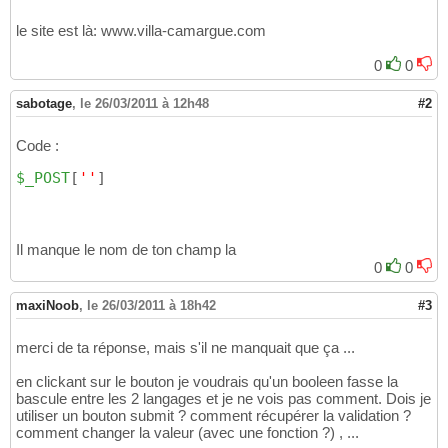
?>
13
14
le site est là: www.villa-camargue.com
15
<!DOCTYPE html PUBLIC "-//W3C//DTD XHTML 1.0
16
0
0
<html xmlns="http://www.w3.org/1999/xhtml" x
17
<head>

18
sabotage
,
le 26/03/2011 à 12h48
#2
   <title>Camargue & Costières</title>

19
   <meta http-equiv="content-type" content="
20
Code :
   <meta http-equiv="Content-language" conte
21
   <meta name="robots" content="follow, inde
22
$_POST
[
''
]
   <meta name="description" content="villa e
23
   <meta name="keywords" content="villa, cam
24
   <link rel="stylesheet" media="screen" typ
25
</head>

26
Il manque le nom de ton champ la
27
0
0
<body>

28
29
maxiNoob
,
le 26/03/2011 à 18h42
#3
<?php
30
include
(
"banniere.php"
)
;           
// inc
31
merci de ta réponse, mais s'il ne manquait que ça ...
echo
$menu
;                        
// inc
32
if
(
$lang
 == 
"fr"
)
33
en clickant sur le bouton je voudrais qu'un booleen fasse la
{
34
bascule entre les 2 langages et je ne vois pas comment. Dois je
?>
35
utiliser un bouton submit ? comment récupérer la validation ?
  <div class="page">             //   ***** 
36
comment changer la valeur (avec une fonction ?) , ...
  <form method="post" action="index.php"> 

37