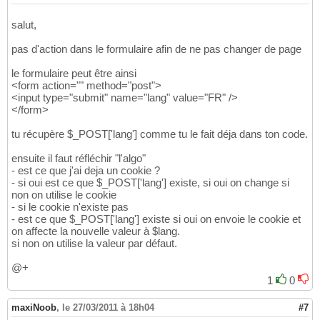
   <h3> comfortable house 150 m2 - 5 bedroom
63
   <h3> Garden with swimming-pool </h3>

64
salut,
   <h3> Climatisation - Barbecue - 4 parking
65
pas d'action dans le formulaire afin de ne pas changer de page
   <h3> 3 restrooms - 2 bathrooms</h3>

66
</div>

67
le formulaire peut être ainsi
68
<form action="" method="post">
<?php
69
<input type="submit" name="lang" value="FR" />
}
70
</form>
?>
71
72
tu récupère $_POST['lang'] comme tu le fait déja dans ton code.
73
74
ensuite il faut réfléchir "l'algo"
<?php
include
(
"pied.php"
)
; 
?>
75
- est ce que j'ai deja un cookie ?
</body>

76
- si oui est ce que $_POST['lang'] existe, si oui on change si
</html>
77
non on utilise le cookie
- si le cookie n'existe pas
- est ce que $_POST['lang'] existe si oui on envoie le cookie et
on affecte la nouvelle valeur à $lang.
si non on utilise la valeur par défaut.
@+
1
0
maxiNoob
,
le 27/03/2011 à 18h04
#7