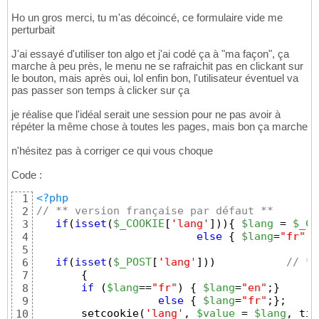
Ho un gros merci, tu m'as décoincé, ce formulaire vide me
perturbait
J'ai essayé d'utiliser ton algo et j'ai codé ça à "ma façon", ça
marche à peu près, le menu ne se rafraichit pas en clickant sur
le bouton, mais après oui, lol enfin bon, l'utilisateur éventuel va
pas passer son temps à clicker sur ça
je réalise que l'idéal serait une session pour ne pas avoir à
répéter la même chose à toutes les pages, mais bon ça marche
n'hésitez pas à corriger ce qui vous choque
Code :
<?php
1
// ** version française par défaut **  
2
if
(
isset
(
$_COOKIE
[
'lang'
]
)
)
{
$lang
 = 
$_CO
3
else
{
$lang
=
"fr"
; 
4
5
if
(
isset
(
$_POST
[
'lang'
]
)
)
// **
6
{
7
if
(
$lang
==
"fr"
)
{
$lang
=
"en"
;
}
8
else
{
$lang
=
"fr"
;
}
;
9
       setcookie
(
'lang'
, 
$value
 = 
$lang
, tim
10