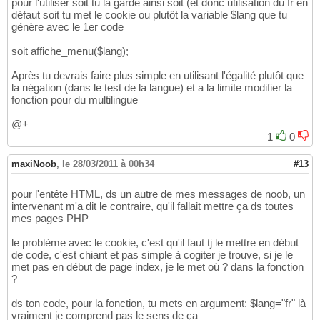
pour l'utiliser soit tu la garde ainsi soit (et donc utilisation du fr en
// boucle qui parcours les deux tabl
16
défaut soit tu met le cookie ou plutôt la variable $lang que tu
foreach
(
$tab_menu_lien
as
$cle
=>
$lie
17
génère avec le 1er code
{
18
$menu
 .= 
"    <li"
;
19
soit affiche_menu($lang);
20
// si le nom du fichier correspo
21
Après tu devrais faire plus simple en utilisant l'égalité plutôt que
if
(
$info
[
'basename'
]
 == 
$lien
)
22
la négation (dans le test de la langue) et a la limite modifier la
$menu
 .= 
" class=
\"
active
\"
"
23
fonction pour du multilingue
24
$menu
 .= 
"><a href=
\"
"
 . 
$lien
 .
25
@+
}
26
1
0
27
$menu
 .= 
"</ul>
\n
</div>"
;
28
maxiNoob
,
le 28/03/2011 à 00h34
#13
29
return
$menu
;        
30
pour l'entête HTML, ds un autre de mes messages de noob, un
}
31
intervenant m'a dit le contraire, qu'il fallait mettre ça ds toutes
?>
32
mes pages PHP
le problème avec le cookie, c'est qu'il faut tj le mettre en début
de code, c'est chiant et pas simple à cogiter je trouve, si je le
met pas en début de page index, je le met où ? dans la fonction
?
ds ton code, pour la fonction, tu mets en argument: $lang="fr" là
vraiment je comprend pas le sens de ça