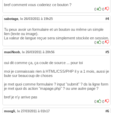
  <input type="button" value ="English Versi
38
bref comment vous coderiez ce bouton ?
  </form>

39
0
0
   <h1>Bienvenue à Saint-Gilles du gard</h1>

40
   <h3> Calme, Soleil, Nature, Culture, Spir
41
sabotage
,
le 26/03/2011 à 19h25
#4
   <a href="Costieres/pool3.jpg" target="_bla
42
   <p><img src="Costieres/pool2.jpg" alt="Pi
43
Tu peux avoir un formulaire et un bouton ou même un simple
   <h3> Villa confortable 150 m2 - 5 chambre
44
lien (texte ou image).
   <h3> Exterieur de 2200 m2 avec Parc & Pis
45
La valeur de langue reçue sera simplement stockée en session.
   <h3> Climatisation - Barbecue - 4 parking
46
0
0
   <h3> 3 WC - 2 salles d'eau</h3>

47
48
maxiNoob
,
le 26/03/2011 à 20h56
#5
<?php
49
}
50
else
51
oui dit comme ça, ça coule de source ... pour toi
{
52
moi je connaissais rien à HTML/CSS/PHP il y a 1 mois, aussi je
?>
53
bute sur beaucoup de choses
<div class="page">         //  ********   Pa
54
55
je met quoi comme formulaire ? input "submit" ? ds la ligne form
<form method="post" action="index.php"> 

56
je met quoi ds action "mapage.php" ? ou une autre page ?
<input type="button" value ="Version Françai
57
  </form>

58
bref je n'y arrive pas
   <h1>Welcome in Saint-Gilles of Gard</h1>

59
0
0
   <h3> Quiet, Sun, Culture, Spirituality, T
60
   <a href="Costieres/pool3.jpg" target="_bla
61
moogli
,
le 27/03/2011 à 01h17
#6
   <p><img src="Costieres/pool2.jpg" alt="Pi
62