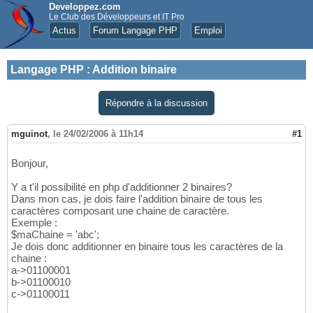
Developpez.com
Le Club des Développeurs et IT Pro
Actus
Forum Langage PHP
Emploi
Langage PHP
:
Addition binaire
Répondre à la discussion
mguinot
,
le 24/02/2006 à 11h14
#1
Bonjour,
Y a t'il possibilité en php d'additionner 2 binaires?
Dans mon cas, je dois faire l'addition binaire de tous les
caractères composant une chaine de caractère.
Exemple :
$maChaine = 'abc';
Je dois donc additionner en binaire tous les caractères de la
chaine :
a->01100001
b->01100010
c->01100011