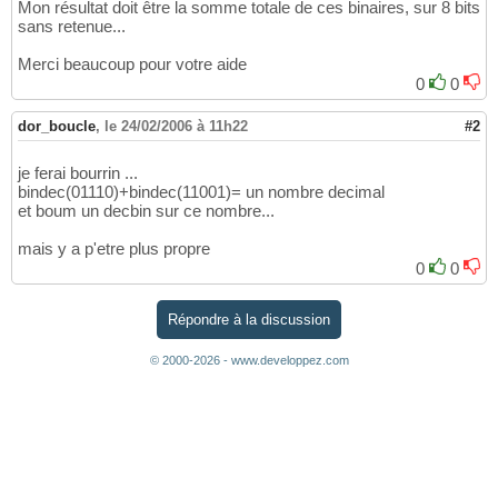
Mon résultat doit être la somme totale de ces binaires, sur 8 bits
sans retenue...
Merci beaucoup pour votre aide
0
0
dor_boucle
,
le 24/02/2006 à 11h22
#2
je ferai bourrin ...
bindec(01110)+bindec(11001)= un nombre decimal
et boum un decbin sur ce nombre...
mais y a p'etre plus propre
0
0
Répondre à la discussion
© 2000-2026 - www.developpez.com