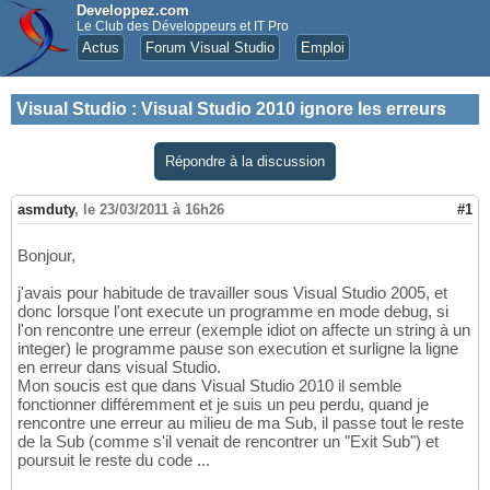
Developpez.com
Le Club des Développeurs et IT Pro
Actus
Forum Visual Studio
Emploi
Visual Studio
:
Visual Studio 2010 ignore les erreurs
Répondre à la discussion
asmduty
,
le 23/03/2011 à 16h26
#1
Bonjour,
j'avais pour habitude de travailler sous Visual Studio 2005, et
donc lorsque l'ont execute un programme en mode debug, si
l'on rencontre une erreur (exemple idiot on affecte un string à un
integer) le programme pause son execution et surligne la ligne
en erreur dans visual Studio.
Mon soucis est que dans Visual Studio 2010 il semble
fonctionner différemment et je suis un peu perdu, quand je
rencontre une erreur au milieu de ma Sub, il passe tout le reste
de la Sub (comme s'il venait de rencontrer un "Exit Sub") et
poursuit le reste du code ...