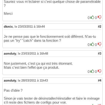
Sauriez vous m'éclairer si c'est quelque chose de paramétrable
?
Merci
0
0
dkmix
,
le 23/03/2011 à 16h44
#2
Je ne pense pas que le fonctionnement soit différent. N'as-tu
pas un "try" "catch" dans ta fonction ?
0
0
asmduty
,
le 23/03/2011 à 16h48
#3
Non justement, c'est ça qui est très étonnant.
Mais c'est bien l'effet que ça produit.
0
0
asmduty
,
le 28/03/2011 à 11h43
#4
Pas d'idée ?
Sinon je vais tester de désinstaller/réinstaller et faire le ménage
s'il reste des fichiers de configs pour voir.