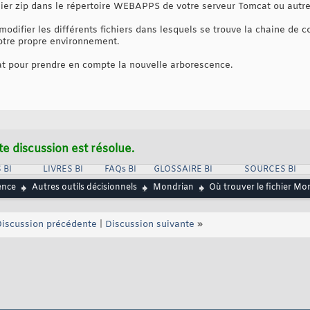
er zip dans le répertoire WEBAPPS de votre serveur Tomcat ou autre
odifier les différents fichiers dans lesquels se trouve la chaine de 
 votre propre environnement.
t pour prendre en compte la nouvelle arborescence.
te discussion est résolue.
 BI
LIVRES BI
FAQs BI
GLOSSAIRE BI
SOURCES BI
ence
Autres outils décisionnels
Mondrian
Où trouver le fichier Mo
iscussion précédente
|
Discussion suivante
»