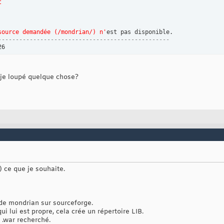
t
source demandée (/mondrian/) n'
-------------------------------------------------
26
-je loupé quelque chose?
e) ce que je souhaite.
 de mondrian sur sourceforge.
i lui est propre, cela crée un répertoire LIB.
r .war recherché.