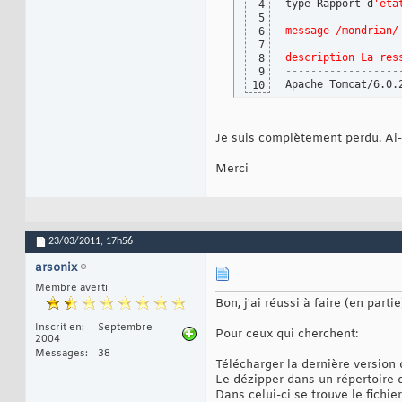
type Rapport d
'éta
4
5
message /mondrian/
6
7
description La res
8
------------------
9
Apache Tomcat/6.0.
10
Je suis complètement perdu. Ai
Merci
23/03/2011,
17h56
arsonix
Membre averti
Bon, j'ai réussi à faire (en parti
Inscrit en
Septembre
Pour ceux qui cherchent:
2004
Messages
38
Télécharger la dernière version
Le dézipper dans un répertoire qu
Dans celui-ci se trouve le fichie