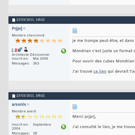
23/03/2011,
14h32
Prjprj
Membre chevronné
je me trompe peut-être, et dans 
Mondrian c'est juste un format 
Architecte Décisionnel
Inscrit en
Mai 2006
Pour ouvrir des cubes Mondrian v
Messages
363
J'ai trouvé
ce lien
qui devrait t'a
23/03/2011,
16h32
arsonix
Membre averti
Merci prjprj,
Inscrit en
Septembre
J'ai consulté le lien, je me tro
2004
Messages
38