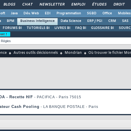
BLOGS
CHAT
NEWSLETTER
EMPLOI
ÉTUDES
DROIT
oft
Java
Dév. Web
EDI
Programmation
SGBD
Office
Mobiles
a
BPM
Business Intelligence
Data Science
ERP / PGI
CRM
SAS
FORUMS BI
TUTORIELS BI
LIVRES BI
FAQ BI
GLOSSAIRE BI
SOURCE
ent !
Règles
ence
Autres outils décisionnels
Mondrian
Où trouver le fichier Mo