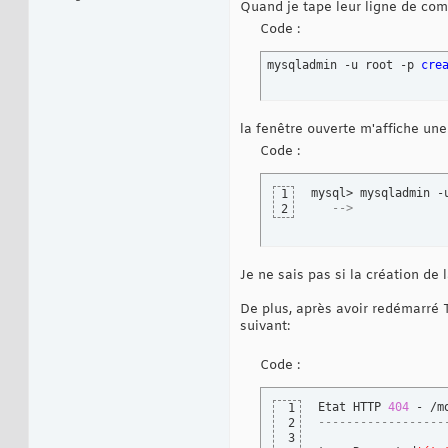
Quand je tape leur ligne de co
Code :
mysqladmin -u root -p 
cre
la fenêtre ouverte m'affiche une
Code :
mysql> mysqladmin -
1
-->
2
Je ne sais pas si la création de 
De plus, après avoir redémarré 
suivant:
Code :
Etat HTTP 
404
1
------------------
2
3