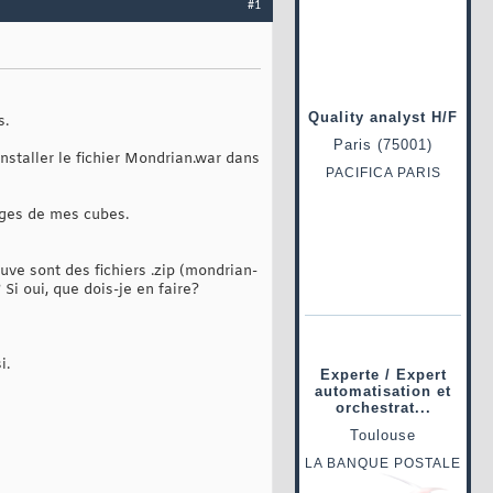
#1
s.
installer le fichier Mondrian.war dans
ages de mes cubes.
ouve sont des fichiers .zip (mondrian-
Si oui, que dois-je en faire?
i.