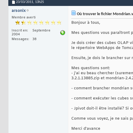
23/03/2011,
13h25
arsonix
Où trouver le fichier Mondrian.
Membre averti
Bonjour à tous,
Inscrit en
Septembre
Mes questions vous paraîtront p
2004
Messages
38
Je dois créer des cubes OLAP via
le répertoire WebApps de Tomcat 
Ensuite, je dois le brancher su
Mes questions sont:
- j'ai eu beau chercher (suremen
3.2.1.13885.zip et mondrian-2.4.
- comment brancher mondrian s
- comment exécuter les cubes sur
- Jpivot doit-il être installé? 
Comme vous voyez, je ne sais p
Merci d'avance