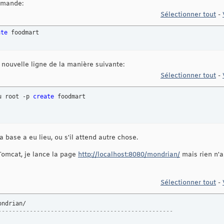
mmande:
Sélectionner tout
-
ate
 foodmart
 nouvelle ligne de la manière suivante:
Sélectionner tout
-
u root -p 
create
 foodmart

la base a eu lieu, ou s'il attend autre chose.
Tomcat, je lance la page
http://localhost:8080/mondrian/
mais rien n'a
Sélectionner tout
-
--------------------------------------------------