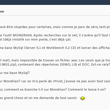
war
eut-être stupides pour certaines, mais comme je pars de zéro, tant pi
 l'outil MONDRIAN. Après recherches sur le net, il s'avère qu'il faut 
(déjà installé sur mon poste, c'est déjà çà).
r ma base MySql (Server 5.1 et Workbench 5.2 CE) et lancer des affich
t mal), mais impossible de trouver un fichier .war. Les seuls que je tr
2.9831.zip), contenant des répertoires DEMO, LIB et DOC. Est-ce cela? 
ur ma base MySql?
 Mondrian? car on m'a parlé de JPivot, j'avoue ne pas avoir tout sais
Si oui, comment se branche-t-il sur Mondrian? Comment le lance-t-on?
as grand chose et on me demande de tout savoir