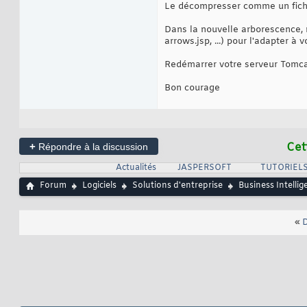
Le décompresser comme un fichi
Dans la nouvelle arborescence, m
arrows.jsp, ...) pour l'adapter à
Redémarrer votre serveur Tomca
Bon courage
+
Cet
Répondre à la discussion
Actualités
JASPERSOFT
TUTORIELS
Forum
Logiciels
Solutions d'entreprise
Business Intellig
«
D