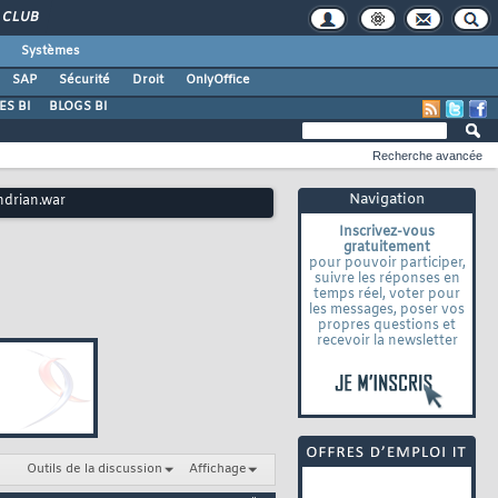
CLUB
Systèmes
SAP
Sécurité
Droit
OnlyOffice
S BI
BLOGS BI
Recherche avancée
Navigation
ndrian.war
Inscrivez-vous
gratuitement
pour pouvoir participer,
suivre les réponses en
temps réel, voter pour
les messages, poser vos
propres questions et
recevoir la newsletter
Outils de la discussion
Affichage