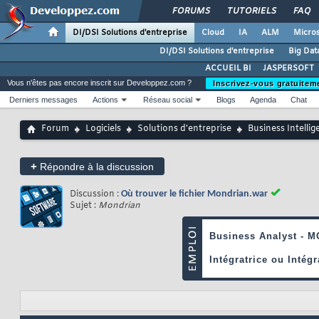
FORUMS
TUTORIELS
FAQ
DI/DSI Solutions d'entreprise
Cloud
IA
ALM
Micros
DI/DSI Solutions d'entreprise
Big Dat
ACCUEIL BI
JASPERSOFT
Vous n'êtes pas encore inscrit sur Developpez.com ?
Inscrivez-vous gratuitem
Derniers messages
Actions
Réseau social
Blogs
Agenda
Chat
Forum
Logiciels
Solutions d'entreprise
Business Intellig
+
Répondre à la discussion
Discussion :
Où trouver le fichier Mondrian.war
Sujet :
Mondrian