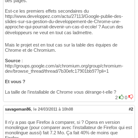
des pages.
Est-ce les premiers effets secondaires du
http://www.developpez.com/actu/27113/Google-publie-des-
slides-sur-sa-gestion-du-developpement-de-Chrome-une-
approche-qui-pourrait-devenir-un-cas-d-ecole/ ? Aucun des
développeurs ne veut en tout cas ladmettre.
Mais le projet est en tout cas sur la table des équipes de
Chrome et de Chromium.
Source
:
http://groups.google.com/a/chromium.org/group/chromium-
dev/browse_thread/thread/7b30efc17901bb97?pli=1
Et vous ?
La taille de l'installable de Chrome vous dérange-t-elle ?
2
0
savageman86
,
le 24/03/2011 à 10h08
#2
Il n'y a pas que Firefox à comparer, si ? Opera en version
monolingue (pour comparer avec l'installateur de Firefox qui est
monolingue aussi) fait 7.2 Mo. Ça fait 40% de moins que
Firefox.