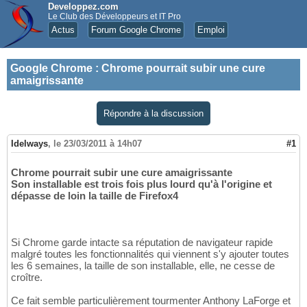
Developpez.com
Le Club des Développeurs et IT Pro
Actus
Forum Google Chrome
Emploi
Google Chrome
:
Chrome pourrait subir une cure
amaigrissante
Répondre à la discussion
Idelways
,
le 23/03/2011 à 14h07
#1
Chrome pourrait subir une cure amaigrissante
Son installable est trois fois plus lourd qu'à l'origine et
dépasse de loin la taille de Firefox4
Si Chrome garde intacte sa réputation de navigateur rapide
malgré toutes les fonctionnalités qui viennent s'y ajouter toutes
les 6 semaines, la taille de son installable, elle, ne cesse de
croître.
Ce fait semble particulièrement tourmenter Anthony LaForge et