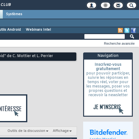
CLUB
Systèmes
tils Android
Webinars Intel
Recherche avancée
Navigation
d" de C. Mottier et L. Perrier
Inscrivez-vous
gratuitement
pour pouvoir participer,
suivre les réponses en
temps réel, voter pour
les messages, poser vos
propres questions et
recevoir la newsletter
Outils de la discussion
Affichage