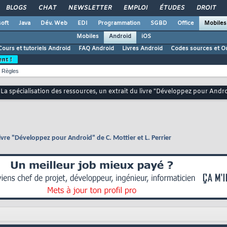
BLOGS
CHAT
NEWSLETTER
EMPLOI
ÉTUDES
DROIT
oft
Java
Dév. Web
EDI
Programmation
SGBD
Office
Mobiles
Mobiles
Android
iOS
Cours et tutoriels Android
FAQ Android
Livres Android
Codes sources et Ou
ent !
Règles
La spécialisation des ressources, un extrait du livre "Développez pour Androi
livre "Développez pour Android" de C. Mottier et L. Perrier