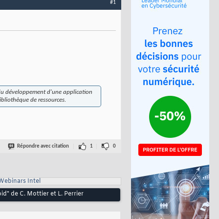
#1
e du développement d'une application
bibliothèque de ressources.
Répondre avec citation
1
0
Webinars Intel
d" de C. Mottier et L. Perrier