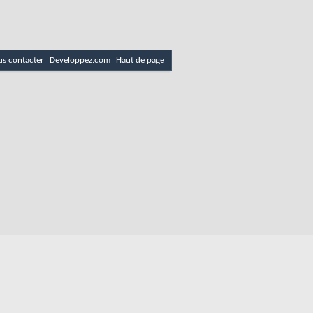
s contacter
Developpez.com
Haut de page
email
es
Politique de cookies