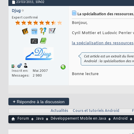
23/03/2011,
10h02
Djug
La spécialisation des ressources,
Expert confirmé
Bonjour,
Cyril Mottier et Ludovic Perrier
la spécialisation des ressources
Cet article est un extrait du l
Android : la spécialisation des 
Inscrit en
Mai 2007
Bonne lecture
Messages
2 980
+
Répondre à la discussion
Actualités
Cours et tutoriels Android
F
Forum
Java
Développement Mobile en Java
Android