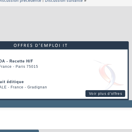
iscussion précédente
|
Discussion suivante
»
OA - Recette H/F
 France - Paris 75015
uit éditique
ALE
- France - Gradignan
Voir plus d'offres