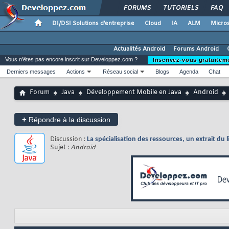
FORUMS
TUTORIELS
FAQ
DI/DSI Solutions d'entreprise
Cloud
IA
ALM
Micros
Actualités Android
Forums Android
Vous n'êtes pas encore inscrit sur Developpez.com ?
Inscrivez-vous gratuitem
Derniers messages
Actions
Réseau social
Blogs
Agenda
Chat
Forum
Java
Développement Mobile en Java
Android
+
Répondre à la discussion
Discussion :
La spécialisation des ressources, un extrait du 
Sujet :
Android