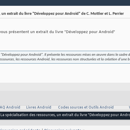
 un extrait du livre "Développez pour Android" de C. Mottier et L. Perrier
 vous présentent un extrait du livre "Développez pour Android"
ivre "Développez pour Android". Il présente les ressources mises en œuvre dans le cadr
ressources, les ressources Android, les ressources non structurées et la création d'une 
AQ Android
Livres Android
Codes sources et Outils Android
La spécialisation des ressources, un extrait du livre "Développez pour Androi