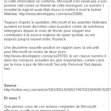
Si cette information se confirme, Microsoft n'en serait pas à son
premier raid contre un Botnet de cette envergure. Le numéro 1
mondial du logiciel avait déjà réussi à mettre à mort le botnet
Waledac http://www.developpez.com/actu/20880.
Toujours d'après le quotidien, Microsoft et les autorités fédérales
auraient en toute discrétion saisi la justice contre de nombreux
hébergeurs depuis le mois de février pour stopper leur
contribution à la source majeure de spam qu'était, ou est
toujours jusqu'à nouvel ordre, Rustock.
Une deuxième nouvelle positive en rapport avec la sécurité
pour Microsoft en moins de deux jours.
http://www.developpez.com/actu/29783, le ver classé numéro 4
dans les menaces actuelles les plus importantes, contre-carré
par la mise à jour de Microsoft Security Removal Tool depuis
hier.
Source
:
http://online.wsj.com/article/SB1000142405274870332840457620
Et vous ?
Que pensez-vous de ces actions conjointes de Microsoft :
efficaces ou efficaces temporairement ?