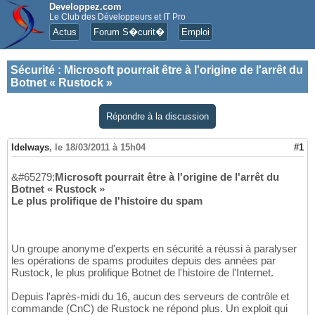
Developpez.com
Le Club des Développeurs et IT Pro
Actus
Forum S�curit�
Emploi
Sécurité
:
Microsoft pourrait être à l'origine de l'arrêt du
Botnet « Rustock »
Répondre à la discussion
Idelways
,
le 18/03/2011 à 15h04
#1
&#65279;
Microsoft pourrait être à l'origine de l'arrêt du
Botnet « Rustock »
Le plus prolifique de l'histoire du spam
Un groupe anonyme d'experts en sécurité a réussi à paralyser
les opérations de spams produites depuis des années par
Rustock, le plus prolifique Botnet de l'histoire de l'Internet.
Depuis l'après-midi du 16, aucun des serveurs de contrôle et
commande (CnC) de Rustock ne répond plus. Un exploit qui