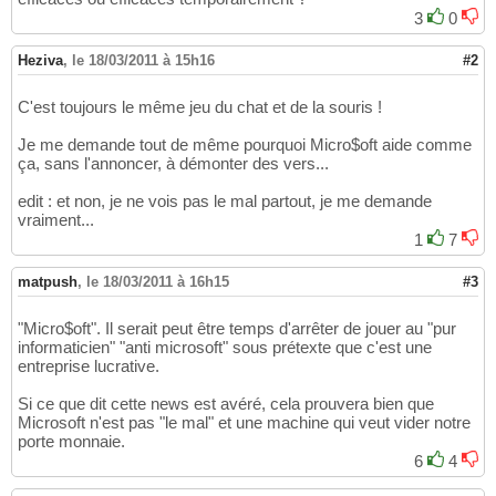
3
0
Heziva
,
le 18/03/2011 à 15h16
#2
C'est toujours le même jeu du chat et de la souris !
Je me demande tout de même pourquoi Micro$oft aide comme
ça, sans l'annoncer, à démonter des vers...
edit : et non, je ne vois pas le mal partout, je me demande
vraiment...
1
7
matpush
,
le 18/03/2011 à 16h15
#3
"Micro$oft". Il serait peut être temps d'arrêter de jouer au "pur
informaticien" "anti microsoft" sous prétexte que c'est une
entreprise lucrative.
Si ce que dit cette news est avéré, cela prouvera bien que
Microsoft n'est pas "le mal" et une machine qui veut vider notre
porte monnaie.
6
4