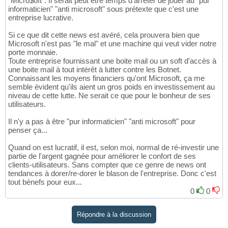
"Micro$oft". Il serait peut être temps d'arrêter de jouer au "pur
informaticien" "anti microsoft" sous prétexte que c'est une
entreprise lucrative.
Si ce que dit cette news est avéré, cela prouvera bien que
Microsoft n'est pas "le mal" et une machine qui veut vider notre
porte monnaie.
Toute entreprise fournissant une boite mail ou un soft d'accès à
une boite mail à tout intérêt à lutter contre les Botnet.
Connaissant les moyens financiers qu'ont Microsoft, ça me
semble évident qu'ils aient un gros poids en investissement au
niveau de cette lutte. Ne serait ce que pour le bonheur de ses
utilisateurs.
Il n'y a pas à être "pur informaticien" "anti microsoft" pour
penser ça...
Quand on est lucratif, il est, selon moi, normal de ré-investir une
partie de l'argent gagnée pour améliorer le confort de ses
clients-utilisateurs. Sans compter que ce genre de news ont
tendances à dorer/re-dorer le blason de l'entreprise. Donc c'est
tout bénefs pour eux...
0
0
Répondre à la discussion