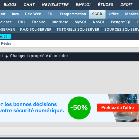
BLOGS
CHAT
NEWSLETTER
EMPLOI
ÉTUDES
DROIT
oft
Java
Dév. Web
EDI
Programmation
SGBD
Office
Mobiles
Science
DB2
Firebird
InterBase
MySQL
NoSQL
PostgreSQL
O
-SERVER
F.A.Q SQL-SERVER
TUTORIELS SQL-SERVER
SOURCES SQL-SER
ent !
Règles
nt
Changer la propriété d'un index