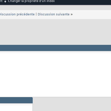
nt
Changer la propriété d'un index
iscussion précédente
|
Discussion suivante
»