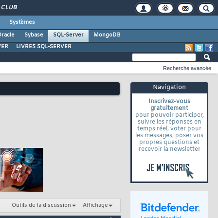
CLUB
Systèmes
racle
Sybase
SQL-Server
MongoDB
VER
LIVRES SQL-SERVER
Recherche avancée
Navigation
Inscrivez-vous
gratuitement
pour pouvoir participer,
suivre les réponses en
temps réel, voter pour
les messages, poser vos
propres questions et
recevoir la newsletter
Outils de la discussion
Affichage