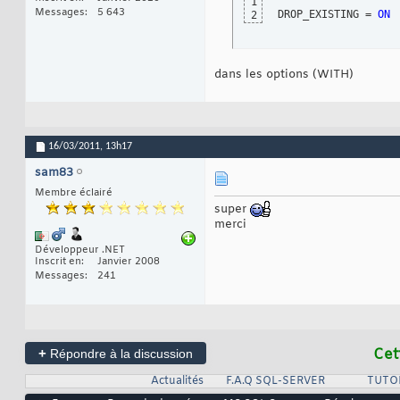
1
Messages
5 643
DROP_EXISTING = 
ON
2
dans les options (WITH)
16/03/2011,
13h17
sam83
Membre éclairé
super
merci
Développeur .NET
Inscrit en
Janvier 2008
Messages
241
+
Cet
Répondre à la discussion
Actualités
F.A.Q SQL-SERVER
TUTO