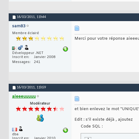
16/03/2011,
11h44
sam83
Membre éclairé
Merci pour votre réponse aieeeu
Développeur .NET
Inscrit en
Janvier 2008
Messages
241
16/03/2011,
11h59
aieeeuuuuu
Modérateur
et bien enlevez le mot "UNIQUE" 
Edit : s'il existe déjà , ajoutez
Code SQL :
dba
Inscrit en
Janvier 2010