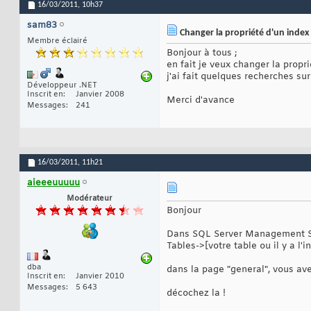
16/03/2011,
10h37
sam83
Changer la propriété d'un index
Membre éclairé
Bonjour à tous ;
en fait je veux changer la propr
j'ai fait quelques recherches su
Développeur .NET
Inscrit en
Janvier 2008
Merci d'avance
Messages
241
16/03/2011,
11h21
aieeeuuuuu
Modérateur
Bonjour
Dans SQL Server Management S
Tables->[votre table ou il y a l
dba
dans la page "general", vous ave
Inscrit en
Janvier 2010
Messages
5 643
décochez la !