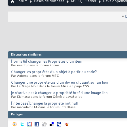
Forum
Bases de données
MS SQL Server
Développeme
«
D
Discussions similaires
[forms 6i] changer les Propriétés d’un item
Par imedg dans le forum Forms
Changer les propriétés d'un objet à partir du code?
Par Axiome dans le forum MFC
Changer une propriété css d'un div en cliquant sur un lien
Par Le Mage Noir dans le forum Mise en page CSS
je n'arrive pas à changer la propriété href d'une image lien
Par Ekimasu dans le forum Général JavaScript
[interbase]changer la propriété not null
Par macadam314 dans le forum InterBase
Partager