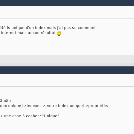
iété Is unique d'un index mais j'ai pas su comment
r internet mais aucun résultat
.
tudio
'index unique]->indexes->[votre index unique]->propriétés
z une case à cocher : "Unique"...