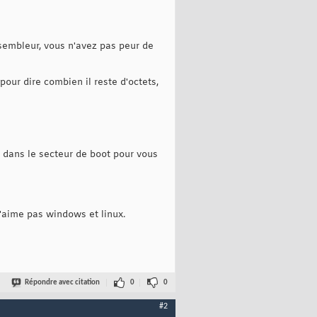
et 510
ssembleur, vous n'avez pas peur de
 valid boot sector
pour dire combien il reste d'octets,
s dans le secteur de boot pour vous
n'aime pas windows et linux.
Répondre avec citation
0
0
#2