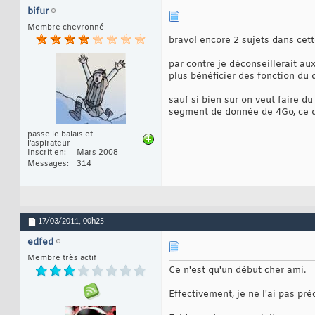
end
if
75
bifur
76
if
 d2>
'9'
Membre chevronné
77
        d2=d2+
7
78
bravo! encore 2 sujets dans cett
end
if
79
80
par contre je déconseillerait a
if
 d3>
'9'
81
plus bénéficier des fonction du 
        d3=d3+
7
82
end
if
83
sauf si bien sur on veut faire d
84
segment de donnée de 4Go, ce q
display d1,d2,d3,
85
display 
'used byt
86
87
passe le balais et
;segment_descript
l'aspirateur
88
Inscrit en
Mars 2008
;.limitl =0
89
Messages
314
;.basel  =2
90
;.basem  =4
91
;.field1 =5
92
;.type   =0fh
93
;.s      =10h
94
;.dpl    =60h
95
17/03/2011,
00h25
;.p      =80h
96
;.field2 =6
97
edfed
;.limith =0fh
98
Membre très actif
;.avl    =10h
99
Ce n'est qu'un début cher ami.
;.db     =40h
100
;.g      =80h
101
;.baseh  =7
102
Effectivement, je ne l'ai pas pr