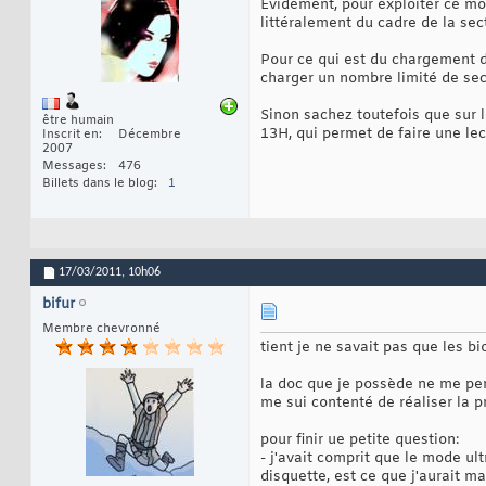
Evidement, pour exploiter ce mode
littéralement du cadre de la sec
Pour ce qui est du chargement de
charger un nombre limité de sec
Sinon sachez toutefois que sur l
être humain
13H, qui permet de faire une lec
Inscrit en
Décembre
2007
Messages
476
Billets dans le blog
1
17/03/2011,
10h06
bifur
Membre chevronné
tient je ne savait pas que les 
la doc que je possède ne me per
me sui contenté de réaliser la
pour finir ue petite question:
- j'avait comprit que le mode ult
disquette, est ce que j'aurait m