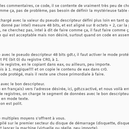
t.donné
es
; le registre "ax" pointe vers le contenu de gdt.
es commentaires, ce code, il se contente de vraiment très peu de ch
; le sélecteur "ds" charge le descripteur de segm
h              
; couleur du texte
comme ça, pas de problème, pas besoin de définir la mystérieuse table d
onjour         
; pointer vers le message à afficher
b8000
h         
; pointer vers la mémoire vidéo mode texte
 chargé avec la valeur du pseudo descripteur défini plus loin en tant q
; pointer sur la première cellule de la mémoire v
l donné par intel) mesure 48 bits, et est aligné sur 8 octets + 2, car la
               
;boucle d'affichage du texte
 ne cherchez pas, intel à dit de faire comme ça, il faut faire comme ça
s
:
esi
]
;  charger un caractère dans al
ce qui est acceptable mais non désiré, surtout quand on code en asse
;  caractère null, al=0?
;  si oui, sortie
edi
*
2
]
,
ax
; afficher le caractère en rouge sur fond gris, e
;  incrémenter les pointeurs
;  ...
avec le pseudo descripteur 48 bits gdt.r, il faut activer le mode proté
;goto boucle d'affichage du texte
t PE (bit 0) du registre CR0, à 1.
               
;  sortie
 le registre, en le copiant dans eax, ou ailleurs, peu importe.
; mettre le CPU en pause, comme cela, il consomme
 mis à 1. magique!!!! et on copie le contenu de eax dans cr0.
               
; reboucler infiniment
mode protégé, mais il reste une chose primordiale à faire.
;;;;;;;;;;;;;;;;
; message à afficher
ur'
,
0
;  bonjour
 avec le bon descripteur.
; aligner la prochaine instruction sur une adress
 en français) vers l'adresse désirée, ici, gdt.cs:activé, et nous voilà e
; aligner la partie 32 bits du pseudo descripteur
on de registres, on charge le segment de données avec le bon descripteur
-
1
; partie 16 bits du pseudo descripteur, taille de
 en mode texte.
               
; partie 32 bits du pseudo descripteur, adresse d
on est polit.
               
; première entrée dans la gdt (8*1)
;   4 giga octets, base à l'adresse linéaire 0
001111
b,
0
;   granularité = 4 kilo octets, segment de code,
               
; second entry in gdt (8*2)
e multiples moyens s'offrent à vous.
;   4Gbytes, start at linear 0
pilé sur le premier secteur du disque de démarrage (disquette, disque
001111
b,
0
;   granularity = 4Kbytes, data segment, ring 0, 
 lancer la machine (virtuelle ou réelle, peu importe).