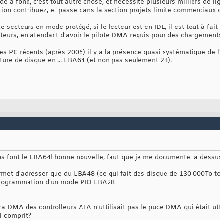
 à fond, c'est tout autre chose, et nécessite plusieurs milliers de lig
tion contribuez, et passe dans la section projets limite commerciaux 
 secteurs en mode protégé, si le lecteur est en IDE, il est tout à fait
teurs, en atendant d'avoir le pilote DMA requis pour des chargements
es PC récents (après 2005) il y a la présence quasi systématique de l'
ture de disque en ... LBA64 (et non pas seulement 28).
bios font le LBA64! bonne nouvelle, faut que je me documente la dessu
met d'adresser que du LBA48 (ce qui fait des disque de 130 000To t
 programmation d'un mode PIO LBA28
ra DMA des controlleurs ATA n'uttilisait pas le puce DMA qui était utti
al comprit?