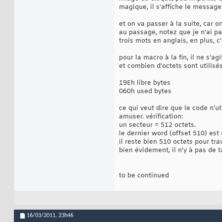
@@:              
45
magique, il s'affiche le message
;;;;;;;;;;;;;;;;;
46
libre =  
510
-
(
rem
47
et on va passer à la suite, car on
remplissage rb li
48
au passage, notez que je n'ai pa
;;;;;;;;;;;;;;;;;
49
trois mots en anglais, en plus, c
dw
0aa55
h
50
;;;;;;;;;;;;;;;;;
51
d1=
'0'
+libre 
shr
52
pour la macro à la fin, il ne s'
d2=
'0'
+libre 
shr
53
et combien d'octets sont utilisé
d3=
'0'
+libre 
and
54
if
 d1>
'9'
55
19Eh libre bytes
        d1=d1+
7
56
060h used bytes
end
if
57
58
if
 d2>
'9'
ce qui veut dire que le code n'u
59
        d2=d2+
7
60
amuser. vérification:
end
if
61
un secteur = 512 octets.
62
le dernier word (offset 510) es
if
 d3>
'9'
63
il reste bien 510 octets pour trav
        d3=d3+
7
64
bien évidement, il n'y à pas de 
end
if
65
66
display d1,d2,d3,
67
display 
'libre by
68
to be continued
;;;;;;;;;;;;;;;;;
69
d1=
'0'
+
(
510
-libre
70
d2=
'0'
+
(
510
-libre
71
d3=
'0'
+
(
510
-libre
72
if
 d1>
'9'
73
16/03/2011,
23h46
        d1=d1+
7
74