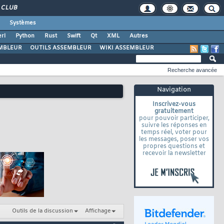
CLUB
Systèmes
rl
Python
Rust
Swift
Qt
XML
Autres
MBLEUR
OUTILS ASSEMBLEUR
WIKI ASSEMBLEUR
Recherche avancée
Navigation
Inscrivez-vous
gratuitement
pour pouvoir participer,
suivre les réponses en
temps réel, voter pour
les messages, poser vos
propres questions et
recevoir la newsletter
Outils de la discussion
Affichage