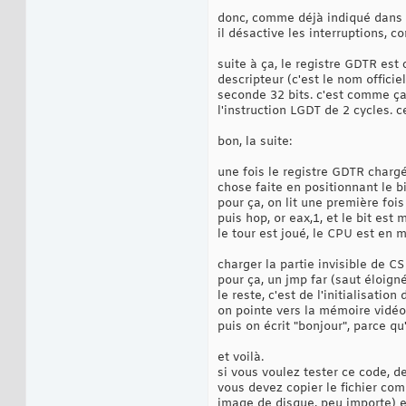
mov
ax
,gd
15
donc, comme déjà indiqué dans l
mov
ds
,
ax
16
mov
ah
,
74
17
il désactive les interruptions, 
mov
esi
,b
18
mov
ecx
,
0
19
suite à ça, le registre GDTR est
mov
edi
,
0
20
descripteur (c'est le nom officie
@@:              
21
seconde 32 bits. c'est comme ça,
mov
al
,
[
c
22
l'instruction LGDT de 2 cycles. 
or
al
,
al
23
je
@f
24
mov
[
ecx
+
bon, la suite:
25
inc
esi
26
inc
edi
27
une fois le registre GDTR chargé 
jmp
@b
28
chose faite en positionnant le bi
@@:              
29
pour ça, on lit une première fois
hlt
30
puis hop, or eax,1, et le bit est
jmp
 $    
31
le tour est joué, le CPU est en 
;;;;;;;;;;;;;;;;;
32
bonjour:
33
db
'bonjo
34
charger la partie invisible de CS
align
8
35
pour ça, un jmp far (saut éloigné
gdt:
dw
0
36
le reste, c'est de l'initialisati
.r      
dw
@f
-gdt
37
on pointe vers la mémoire vidéo
.linear 
dd
 gdt   
38
puis on écrit "bonjour", parce qu'
.code
=$-gdt      
39
dw
0ffff
h,
0
40
et voilà.
db
0
,
10011010
b,
11
41
.donné
es
=$-gdt   
si vous voulez tester ce code, d
42
dw
0ffff
h,
0
43
vous devez copier le fichier com
db
0
,
10010010
b,
11
44
image de disque, peu importe) et