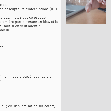
data
oses.
ent gdt.data
e descripteurs d'interruptions (IDT).
ue gdt.r. notez que ce pseudo
idéo, en haut à gauche
 première partie mesure 16 bits, et la
. sauf si on veut ralentir
mbleur.
n haut à gauche
gé.
 peu d'énergie
e multiple de 8 octets.
nfin en mode protégé, pour de vrai.
 sur une adresse
.
 la gdt en octets
e base linéaire
 privilège 0, exécutable
 dur, clé usb, émulation sur cdrom,
read/write, present,etc...