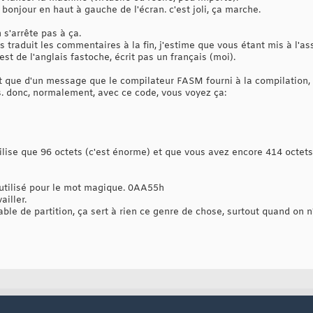
               
; used for gdt.size calculation
 bonjour en haut à gauche de l'écran. c'est joli, ça marche.
;;;;;;;;;;;;;;;;
plissage-$$
)
; define "free" bytes count
 s'arrête pas à ça.
bre            
; reserve "free" bytes to make line below at offs
s traduit les commentaires à la fin, j'estime que vous étant mis à l'a
;;;;;;;;;;;;;;;;
'est de l'anglais fastoche, écrit pas un français (moi).
               
; magic number boot mark, used by bios to test if
;;;;;;;;;;;;;;;;
8
and
0f
h       
;
agit que d'un message que le compilateur FASM fourni à la compilation, 
4
and
0f
h       
;
s. donc, normalement, avec ce code, vous voyez ça:
0f
h             
;
;
;
;
;
;
tilise que 96 octets (c'est énorme) et que vous avez encore 414 octet
;
;
;
t utilisé pour le mot magique. 0AA55h
;
ailler.
;
table de partition, ça sert à rien ce genre de chose, surtout quand on 
;
;
'h '
;
tes'
,
13
,
10
;
;;;;;;;;;;;;;;;;
)
shr
8
and
0f
h  
;
)
shr
4
and
0f
h  
;
)
and
0f
h        
;
;
;