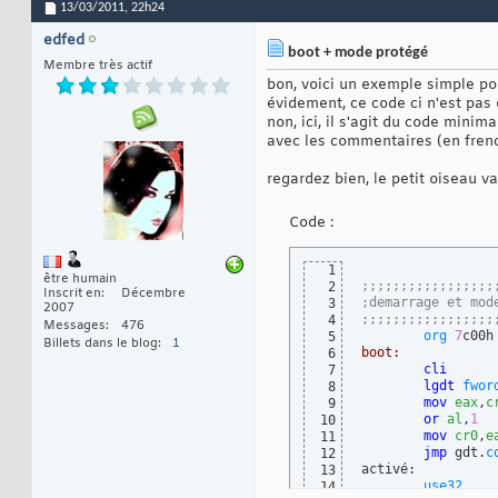
13/03/2011,
22h24
edfed
boot + mode protégé
Membre très actif
bon, voici un exemple simple p
évidement, ce code ci n'est pas
non, ici, il s'agit du code mini
avec les commentaires (en frenc
regardez bien, le petit oiseau va
Code :
1
être humain
;;;;;;;;;;;;;;;;;
2
Inscrit en
Décembre
;demarrage et mod
3
2007
;;;;;;;;;;;;;;;;;
4
Messages
476
org
7
c00h
5
Billets dans le blog
1
boot:
6
cli
7
lgdt
fwor
8
mov
eax
,
c
9
or
al
,
1
10
mov
cr0
,
e
11
jmp
 gdt.
c
12
activé:          
13
use32
14