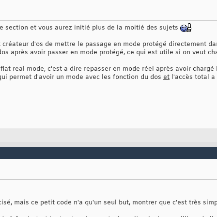
;
;
;
;
e section et vous aurez initié plus de la moitié des sujets
;
;
ux créateur d'os de mettre le passage en mode protégé directement da
;
dos après avoir passer en mode protégé, ce qui est utile si on veut c
;
;
u flat real mode, c'est a dire repasser en mode réel après avoir charg
;
ui permet d'avoir un mode avec les fonction du dos
'h '
;
et
l'accès total 
es'
,
13
,
10
;
or:
écisé, mais ce petit code n'a qu'un seul but, montrer que c'est très s