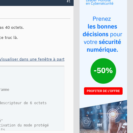
#1
as 40 octets.
e truc là.
Visualiser dans une fenêtre à part
ramme
descripteur de 6 octets
é"
tivation du mode protégé
its