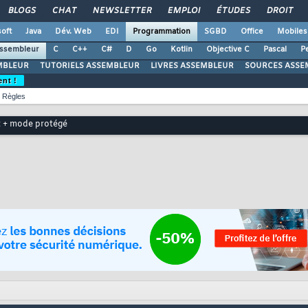
BLOGS
CHAT
NEWSLETTER
EMPLOI
ÉTUDES
DROIT
oft
Java
Dév. Web
EDI
Programmation
SGBD
Office
Mobiles
ssembleur
C
C++
C#
D
Go
Kotlin
Objective C
Pascal
Pe
MBLEUR
TUTORIELS ASSEMBLEUR
LIVRES ASSEMBLEUR
SOURCES ASSE
ent !
Règles
 + mode protégé