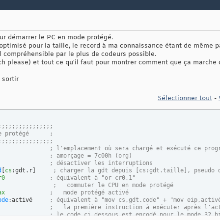
our démarrer le PC en mode protégé.
 optimisé pour la taille, le record à ma connaissance étant de même p
mal compréhensible par le plus de codeurs possible.
h please) et tout ce qu'il faut pour montrer comment que ça marche c
 sortir
Sélectionner tout
-
;;;;;;;;;;;;;;;;
e protégé      ;
;;;;;;;;;;;;;;;;
               
; l'emplacement où sera chargé et exécuté ce prog
; amorçage = 7c00h (org)
; désactiver les interruptions
d
[
cs
:gdt.r
]
; charger la gdt depuis [cs:gdt.taille], pseudo 
r0
; équivalent à "or cr0,1"
;   commuter le CPU en mode protégé
ax
;   mode protégé activé
ode
:activé     
; équivalent à "mov cs,gdt.code" + "mov eip,activ
               
;   la première instruction à exécuter après l'ac
; le code ci dessous est encodé pour le mode 32 b