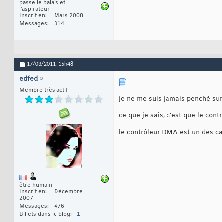
passe le balais et
l'aspirateur
Inscrit en
Mars 2008
Messages
314
17/03/2011,
15h48
edfed
Membre très actif
je ne me suis jamais penché su
ce que je sais, c'est que le co
le contrôleur DMA est un des ca
être humain
Inscrit en
Décembre
2007
Messages
476
Billets dans le blog
1