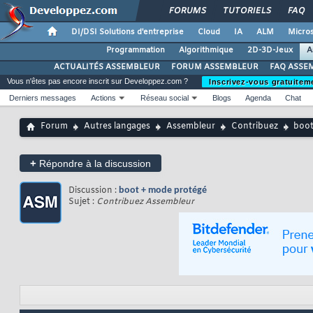
FORUMS
TUTORIELS
FAQ
DI/DSI Solutions d'entreprise
Cloud
IA
ALM
Micros
Programmation
Algorithmique
2D-3D-Jeux
A
ACTUALITÉS ASSEMBLEUR
FORUM ASSEMBLEUR
FAQ ASSE
Vous n'êtes pas encore inscrit sur Developpez.com ?
Inscrivez-vous gratuitem
Derniers messages
Actions
Réseau social
Blogs
Agenda
Chat
Forum
Autres langages
Assembleur
Contribuez
boot
+
Répondre à la discussion
Discussion :
boot + mode protégé
Sujet :
Contribuez Assembleur