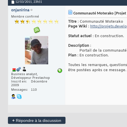
12/03/2011,
23h51
onjanirina
Communauté Moterako [Projet
Membre confirmé
Titre
: Communauté Moterako
Page Wiki
:
http://projets.deve
Statut actuel
: En construction.
Description
:
Portail de la communauté 
Plan
: En construction.
Toutes les remarques, question
être postées après ce message
Business analyst,
Développeur Prestashop
Inscrit en
Décembre
2009
Messages
110
+
Répondre à la discussion