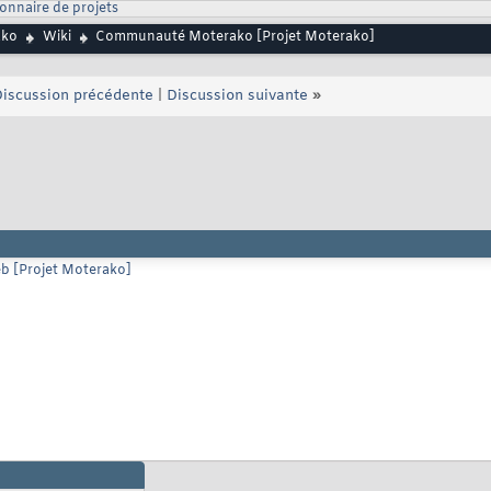
onnaire de projets
ako
Wiki
Communauté Moterako [Projet Moterako]
iscussion précédente
|
Discussion suivante
»
eb [Projet Moterako]