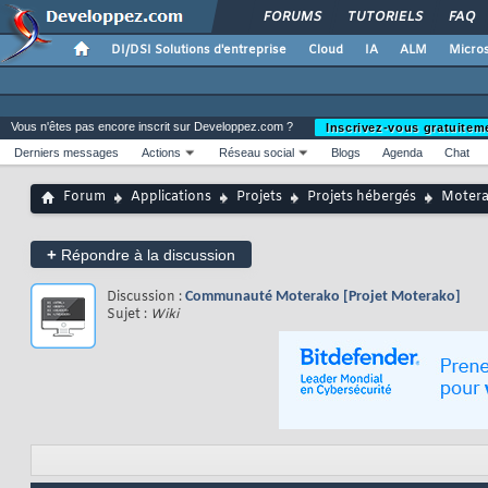
FORUMS
TUTORIELS
FAQ
DI/DSI Solutions d'entreprise
Cloud
IA
ALM
Micros
Vous n'êtes pas encore inscrit sur Developpez.com ?
Inscrivez-vous gratuitem
Derniers messages
Actions
Réseau social
Blogs
Agenda
Chat
Forum
Applications
Projets
Projets hébergés
Moter
+
Répondre à la discussion
Discussion :
Communauté Moterako [Projet Moterako]
Sujet :
Wiki