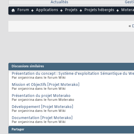
Actualités
Gesti
Forum
Applications
Projets
Projets hébergés
Moter
«
D
Discussions similaires
Présentation du concept : Système d'exploitation Sémantique du W
Par onjanirina dans le forum Wiki
Mission et Objectifs [Projet Moterako]
Par onjanirina dans le forum Wiki
Présentation du projet Moterako
Par onjanirina dans le forum Moterako
Développement [Projet Moterako]
Par onjanirina dans le forum Wiki
Documentation [Projet Moterako]
Par onjanirina dans le forum Wiki
Partager