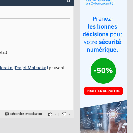
#1
tc.)
rako [Projet Moterako]
peuvent
Répondre avec citation
0
0