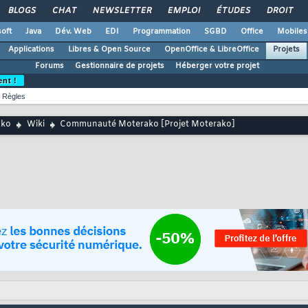
BLOGS
CHAT
NEWSLETTER
EMPLOI
ÉTUDES
DROIT
oft
Java
Dév. Web
EDI
Programmation
SGBD
Office
Mobiles
Applications
Libres & Open Source
OpenOffice & LibreOffice
Projets
Forums
Gestionnaire de projets
Héberger votre projet
ent !
Règles
ako
Wiki
Communauté Moterako [Projet Moterako]