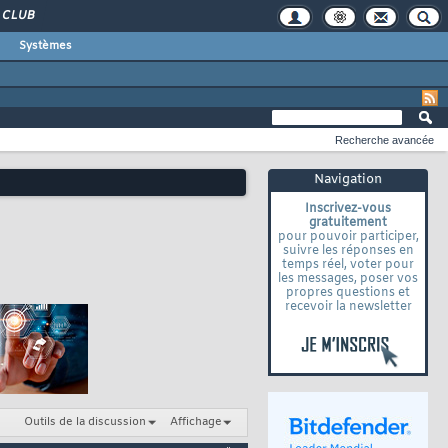
CLUB
Systèmes
Recherche avancée
Navigation
Inscrivez-vous
gratuitement
pour pouvoir participer,
suivre les réponses en
temps réel, voter pour
les messages, poser vos
propres questions et
recevoir la newsletter
Outils de la discussion
Affichage