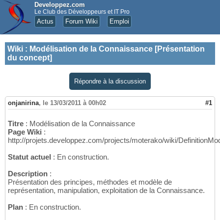
Developpez.com
Le Club des Développeurs et IT Pro
Actus
Forum Wiki
Emploi
Wiki
:
Modélisation de la Connaissance [Présentation
du concept]
Répondre à la discussion
onjanirina
,
le 13/03/2011 à 00h02
#1
Titre
: Modélisation de la Connaissance
Page Wiki
:
http://projets.developpez.com/projects/moterako/wiki/DefinitionMod
Statut actuel
: En construction.
Description
:
Présentation des principes, méthodes et modèle de
représentation, manipulation, exploitation de la Connaissance.
Plan
: En construction.