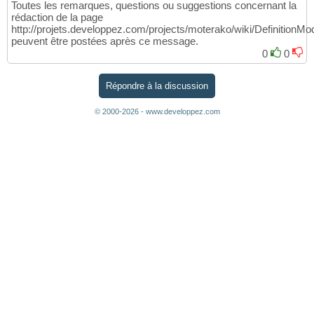
Toutes les remarques, questions ou suggestions concernant la
rédaction de la page
http://projets.developpez.com/projects/moterako/wiki/DefinitionMod
peuvent être postées après ce message.
0
0
Répondre à la discussion
© 2000-2026 - www.developpez.com