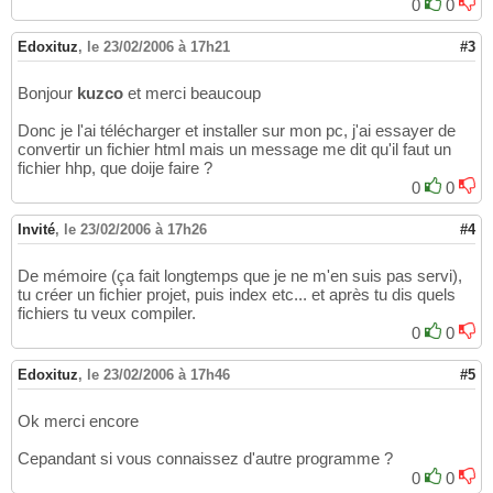
0
0
Edoxituz
,
le 23/02/2006 à 17h21
#3
Bonjour
kuzco
et merci beaucoup
Donc je l'ai télécharger et installer sur mon pc, j'ai essayer de
convertir un fichier html mais un message me dit qu'il faut un
fichier hhp, que doije faire ?
0
0
Invité
,
le 23/02/2006 à 17h26
#4
De mémoire (ça fait longtemps que je ne m'en suis pas servi),
tu créer un fichier projet, puis index etc... et après tu dis quels
fichiers tu veux compiler.
0
0
Edoxituz
,
le 23/02/2006 à 17h46
#5
Ok merci encore
Cepandant si vous connaissez d'autre programme ?
0
0