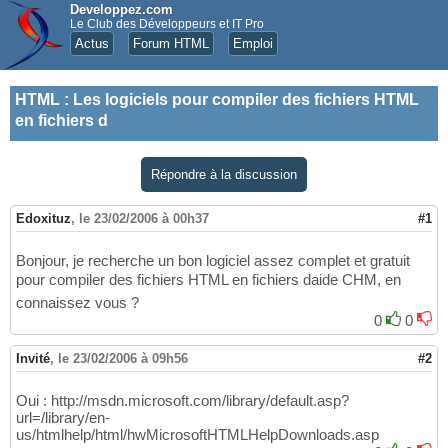
Developpez.com
Le Club des Développeurs et IT Pro
Actus
Forum HTML
Emploi
HTML
:
Les logiciels pour compiler des fichiers HTML
en fichiers d
Répondre à la discussion
Edoxituz
,
le 23/02/2006 à 00h37
#1
Bonjour, je recherche un bon logiciel assez complet et gratuit
pour compiler des fichiers HTML en fichiers daide CHM, en
connaissez vous ?
0
0
Invité
,
le 23/02/2006 à 09h56
#2
Oui : http://msdn.microsoft.com/library/default.asp?
url=/library/en-
us/htmlhelp/html/hwMicrosoftHTMLHelpDownloads.asp