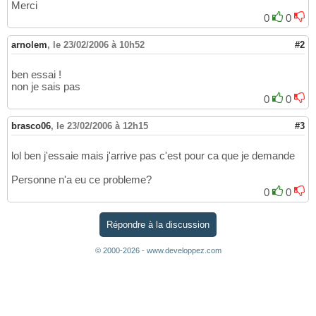
Merci
0
0
arnolem
,
le 23/02/2006 à 10h52
#2
ben essai !
non je sais pas
0
0
brasco06
,
le 23/02/2006 à 12h15
#3
lol ben j'essaie mais j'arrive pas c'est pour ca que je demande
Personne n'a eu ce probleme?
0
0
Répondre à la discussion
© 2000-2026 - www.developpez.com