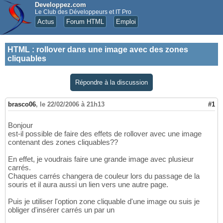
Developpez.com
Le Club des Développeurs et IT Pro
Actus
Forum HTML
Emploi
HTML
:
rollover dans une image avec des zones
cliquables
Répondre à la discussion
brasco06
,
le 22/02/2006 à 21h13
#1
Bonjour
est-il possible de faire des effets de rollover avec une image
contenant des zones cliquables??
En effet, je voudrais faire une grande image avec plusieur
carrés.
Chaques carrés changera de couleur lors du passage de la
souris et il aura aussi un lien vers une autre page.
Puis je utiliser l'option zone cliquable d'une image ou suis je
obliger d'insérer carrés un par un