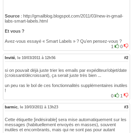
Source
: http://gmailblog.blogspot.com/2011/03/new-in-gmail-
labs-smart-labels.html
Et vous ?
Avez-vous essayé « Smart Labels » ? Qu'en pensez-vous ?
1
0
Invité
,
le 10/03/2011 à 12h56
#2
si on pouvait déjà juste trier les emails par expéditeur/objet/date
(croissant/décroissant), ça serait juste très bien ...
un peu ras le bol de ces fonctionnalités supplémentaires inutiles
!
0
1
barmic
,
le 10/03/2011 à 13h23
#3
Cette étiquette [indésirable] sera mise automatiquement sur les
messages (habituellement envoyés en masses), souvent
inutiles et encombrants, mais qui ne sont pas pour autant