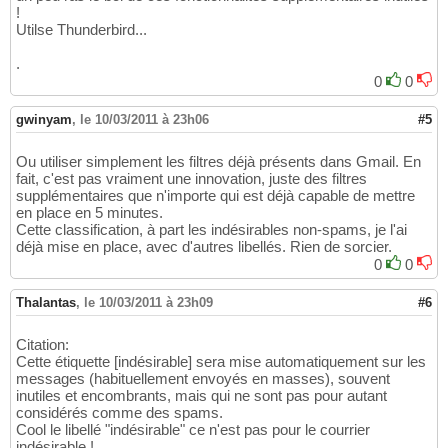
!
Utilse Thunderbird...
.
0
0
gwinyam
,
le 10/03/2011 à 23h06
#5
Ou utiliser simplement les filtres déjà présents dans Gmail. En
fait, c'est pas vraiment une innovation, juste des filtres
supplémentaires que n'importe qui est déjà capable de mettre
en place en 5 minutes.
Cette classification, à part les indésirables non-spams, je l'ai
déjà mise en place, avec d'autres libellés. Rien de sorcier.
0
0
Thalantas
,
le 10/03/2011 à 23h09
#6
Citation:
Cette étiquette [indésirable] sera mise automatiquement sur les
messages (habituellement envoyés en masses), souvent
inutiles et encombrants, mais qui ne sont pas pour autant
considérés comme des spams.
Cool le libellé "indésirable" ce n'est pas pour le courrier
indésirable !