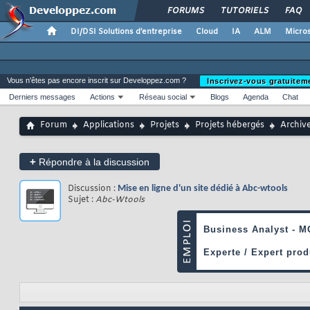
FORUMS
TUTORIELS
FAQ
DI/DSI Solutions d'entreprise
Cloud
IA
ALM
Micros
Vous n'êtes pas encore inscrit sur Developpez.com ?
Inscrivez-vous gratuitem
Derniers messages
Actions
Réseau social
Blogs
Agenda
Chat
Forum
Applications
Projets
Projets hébergés
Archiv
+
Répondre à la discussion
Discussion :
Mise en ligne d'un site dédié à Abc-wtools
Sujet :
Abc-Wtools