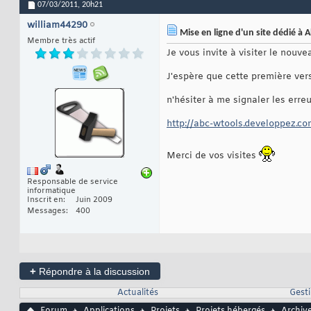
07/03/2011,
20h21
william44290
Mise en ligne d'un site dédié à 
Membre très actif
Je vous invite à visiter le nouv
J'espère que cette première vers
n'hésiter à me signaler les erre
http://abc-wtools.developpez.c
Merci de vos visites
Responsable de service
informatique
Inscrit en
Juin 2009
Messages
400
+
Répondre à la discussion
Actualités
Gesti