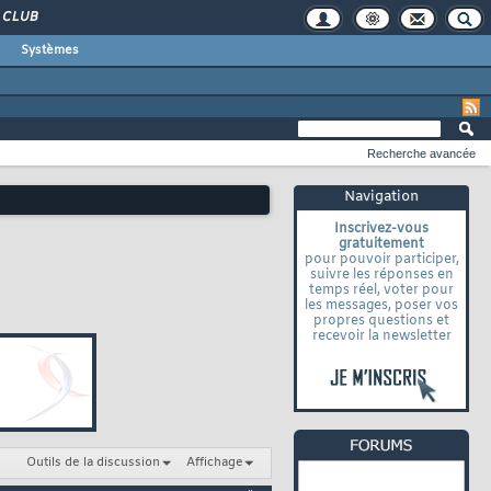
CLUB
Systèmes
Recherche avancée
Navigation
Inscrivez-vous
gratuitement
pour pouvoir participer,
suivre les réponses en
temps réel, voter pour
les messages, poser vos
propres questions et
recevoir la newsletter
Outils de la discussion
Affichage