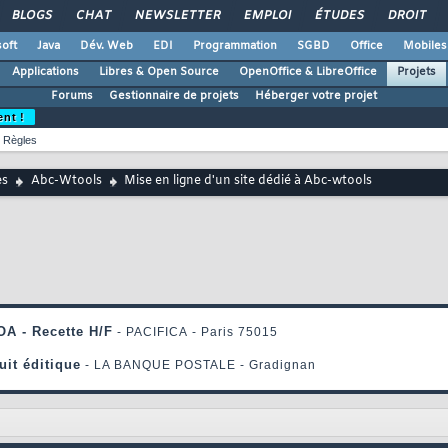
BLOGS
CHAT
NEWSLETTER
EMPLOI
ÉTUDES
DROIT
oft
Java
Dév. Web
EDI
Programmation
SGBD
Office
Mobiles
Applications
Libres & Open Source
OpenOffice & LibreOffice
Projets
Forums
Gestionnaire de projets
Héberger votre projet
ent !
Règles
es
Abc-Wtools
Mise en ligne d'un site dédié à Abc-wtools