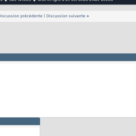
es
Abc-Wtools
Mise en ligne d'un site dédié à Abc-wtools
iscussion précédente
|
Discussion suivante
»