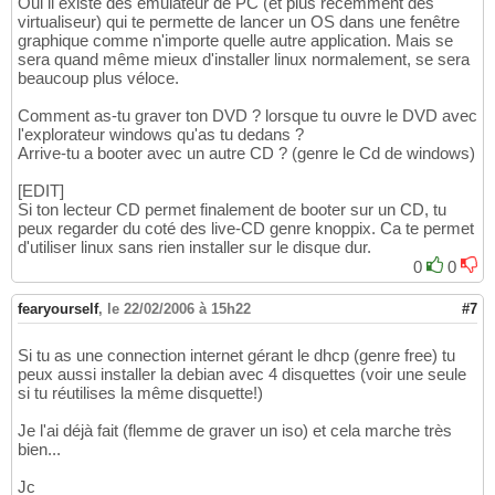
Oui il existe des émulateur de PC (et plus récemment des
virtualiseur) qui te permette de lancer un OS dans une fenêtre
graphique comme n'importe quelle autre application. Mais se
sera quand même mieux d'installer linux normalement, se sera
beaucoup plus véloce.
Comment as-tu graver ton DVD ? lorsque tu ouvre le DVD avec
l'explorateur windows qu'as tu dedans ?
Arrive-tu a booter avec un autre CD ? (genre le Cd de windows)
[EDIT]
Si ton lecteur CD permet finalement de booter sur un CD, tu
peux regarder du coté des live-CD genre knoppix. Ca te permet
d'utiliser linux sans rien installer sur le disque dur.
0
0
fearyourself
,
le 22/02/2006 à 15h22
#7
Si tu as une connection internet gérant le dhcp (genre free) tu
peux aussi installer la debian avec 4 disquettes (voir une seule
si tu réutilises la même disquette!)
Je l'ai déjà fait (flemme de graver un iso) et cela marche très
bien...
Jc