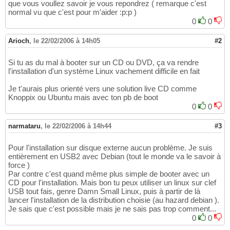
que vous voullez savoir je vous repondrez ( remarque c'est
normal vu que c'est pour m'aider :p:p )
0
0
Arioch
,
le 22/02/2006 à 14h05
#2
Si tu as du mal à booter sur un CD ou DVD, ça va rendre
l'installation d'un système Linux vachement difficile en fait
Je t'aurais plus orienté vers une solution live CD comme
Knoppix ou Ubuntu mais avec ton pb de boot
0
0
narmataru
,
le 22/02/2006 à 14h44
#3
Pour l'installation sur disque externe aucun problème. Je suis
entièrement en USB2 avec Debian (tout le monde va le savoir à
force )
Par contre c'est quand même plus simple de booter avec un
CD pour l'installation. Mais bon tu peux utiliser un linux sur clef
USB tout fais, genre Damn Small Linux, puis à partir de là
lancer l'installation de la distribution choisie (au hazard debian ).
Je sais que c'est possible mais je ne sais pas trop comment...
0
0