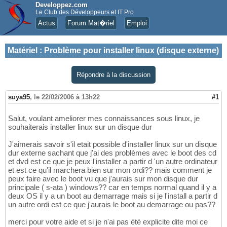
Developpez.com
Le Club des Développeurs et IT Pro
Actus
Forum Mat�riel
Emploi
Matériel
:
Problème pour installer linux (disque externe)
Répondre à la discussion
suya95
,
le 22/02/2006 à 13h22
#1
Salut, voulant ameliorer mes connaissances sous linux, je
souhaiterais installer linux sur un disque dur
J'aimerais savoir s'il etait possible d'installer linux sur un disque
dur externe sachant que j'ai des problèmes avec le boot des cd
et dvd est ce que je peux l'installer a partir d 'un autre ordinateur
et est ce qu'il marchera bien sur mon ordi?? mais comment je
peux faire avec le boot vu que j'aurais sur mon disque dur
principale ( s-ata ) windows?? car en temps normal quand il y a
deux OS il y a un boot au demarrage mais si je l'install a partir d
un autre ordi est ce que j'aurais le boot au demarrage ou pas??
merci pour votre aide et si je n'ai pas été explicite dite moi ce