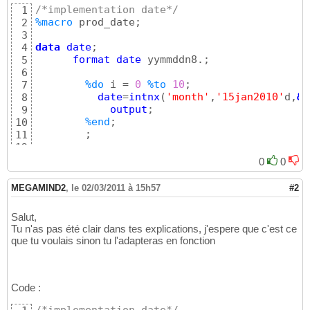
/*implementation date*/
1
%macro
 prod_date;

2
3
data
date
;

4
format
date
 yymmddn8.; 

5
6
%do
 i = 
0
%to
10
;

7
date
=
intnx
(
'month'
,
'15jan2010'
d,
&i
8
output
;

9
%end
;

10
        ;

11
run
;

12
13
0
0
%mend
;

14
15
MEGAMIND2
,
le 02/03/2011 à 15h57
#2
%prod_date;

16
17
Salut,
PROC 
TRANSPOSE 
DATA
=
date
18
Tu n'as pas été clair dans tes explications, j'espere que c'est ce
OUT
=
date
 PREFIX=
var
19
que tu voulais sinon tu l'adapteras en fonction
QUIT
;

20
21
/*exemple tout simple que je cherche a autom
22
data
 testF; 

23
Code :
set
24
run
;

25