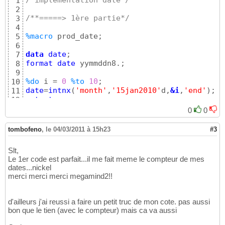
/*implementation date*/
1
26
2
27
/**=====> 1ère partie*/
3
28
4
/****************************en gros de la m
29
%macro
 prod_date;

5
je veux implementer  var1, var2, var3... com
30
6
31
data
date
7
/*avec un parametre ca marche....mais il fau
32
format
date
 yymmddn8.; 

8
33
9
proc 
sql;

34
%do
 i = 
0
%to
10
10
select
 var1 
into
: i 
from
date
35
date
=
intnx
(
'month'
,
'15jan2010'
d,
&i
,
'end'
)
11
quit
;

36
output
12
37
%end
;

13
0
0
data
 test;

38
14
set
 vintage.prod_
&i
39
run
;

15
tombofeno
,
le 04/03/2011 à 15h23
#3
run
;

40
16
41
%mend
;

17
Slt,
/*maintenant a l'implementer avec plusieurs 
42
18
Le 1er code est parfait...il me fait meme le compteur de mes
%macro
43
%prod_date;

19
dates...nickel
proc 
44
20
merci merci merci megamind2!!
select
45
21
46
22
%do
 i = 
1
%to
10
;

47
DATA
DATE
23
d'ailleurs j'ai reussi a faire un petit truc de mon cote. pas aussi
  var
&i
48
SET
DATE
24
bon que le tien (avec le compteur) mais ca va aussi
%end
;

49
table
=
COMPRESS
(
"TEST_"
!!
put
(
date
,yymmddn8.
)
)
25