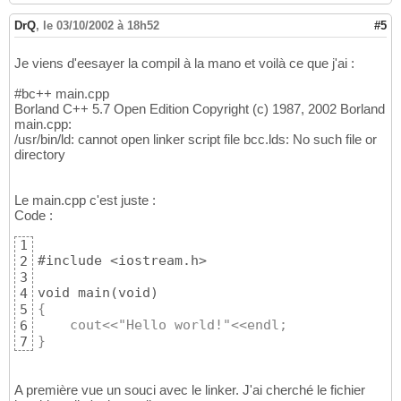
DrQ
,
le 03/10/2002 à 18h52
#5
Je viens d'eesayer la compil à la mano et voilà ce que j'ai :
#bc++ main.cpp
Borland C++ 5.7 Open Edition Copyright (c) 1987, 2002 Borland
main.cpp:
/usr/bin/ld: cannot open linker script file bcc.lds: No such file or
directory
Le main.cpp c'est juste :
Code :
1
#include <iostream.h>

2
3
void main
(
void
)
4
{
5
    cout<<"Hello world!"<<endl;
6
}
7
A première vue un souci avec le linker. J'ai cherché le fichier