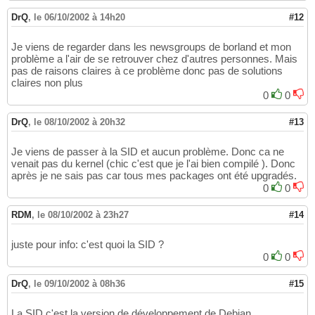
DrQ
,
le 06/10/2002 à 14h20
#12
Je viens de regarder dans les newsgroups de borland et mon
problème a l'air de se retrouver chez d'autres personnes. Mais
pas de raisons claires à ce problème donc pas de solutions
claires non plus
0
0
DrQ
,
le 08/10/2002 à 20h32
#13
Je viens de passer à la SID et aucun problème. Donc ca ne
venait pas du kernel (chic c'est que je l'ai bien compilé ). Donc
après je ne sais pas car tous mes packages ont été upgradés.
0
0
RDM
,
le 08/10/2002 à 23h27
#14
juste pour info: c'est quoi la SID ?
0
0
DrQ
,
le 09/10/2002 à 08h36
#15
La SID c'est la version de développement de Debian.