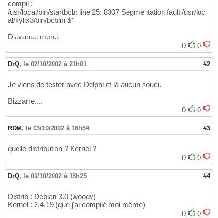
compil :
/usr/local/bin/startbcb: line 25: 8307 Segmentation fault /usr/loc
al/kylix3/bin/bcblin $*
D'avance merci.
0
0
DrQ
,
le 02/10/2002 à 21h01
#2
Je viens de tester avec Delphi et là aucun souci.
Bizzarre....
0
0
RDM
,
le 03/10/2002 à 16h54
#3
quelle distribution ? Kernel ?
0
0
DrQ
,
le 03/10/2002 à 18h25
#4
Distrib : Debian 3.0 (woody)
Kernel : 2.4.19 (que j'ai compilé moi même)
0
0