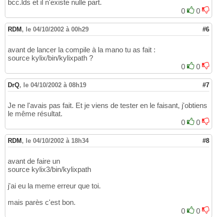
bcc.lds et il n'existe nulle part.
0
0
RDM
,
le 04/10/2002 à 00h29
#6
avant de lancer la compile à la mano tu as fait :
source kylix/bin/kylixpath ?
0
0
DrQ
,
le 04/10/2002 à 08h19
#7
Je ne l'avais pas fait. Et je viens de tester en le faisant, j'obtiens
le même résultat.
0
0
RDM
,
le 04/10/2002 à 18h34
#8
avant de faire un
source kylix3/bin/kylixpath
j'ai eu la meme erreur que toi.
mais parès c'est bon.
0
0