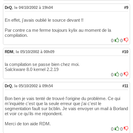
DrQ
,
le 04/10/2002 à 19h04
#9
En effet, j'avais oublié le source devant !!
Par contre ca me ferme toujours kylix au moment de la
compilation.
0
0
RDM
,
le 05/10/2002 à 00h09
#10
la compilation se passe bien chez moi.
Salckware 8.0 kernel 2.2.19
0
0
DrQ
,
le 05/10/2002 à 09h54
#11
Bon ben je vais tenté de trouvé l'origine du problème. Ce qui
m'inquiète c'est que la seule erreur que j'ai c'est le
segmentation fault sur bcblin. Je vais envoyer un mail à Borland
et voir ce qu'ils me répondent.
Merci de ton aide RDM.
0
0