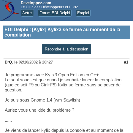
Developpez.com
Le Club des Développeurs et IT Pro
Actus
Forum EDI Delphi
Emploi
EDI Delphi
:
[Kylix] Kylix3 se ferme au moment de la
compilation
Répondre à la discussion
DrQ
,
le 02/10/2002 à 20h27
#1
Je programme avec Kylix3 Open Edition en C++.
Le seul souci est que quand je souhaite lancer la compilation
(que ce soit F9 ou Ctrl+F9) Kylix se ferme sans se poser de
question.
Je suis sous Gnome 1.4 (wm Sawfish)
Auriez vous une idée du problème ?
......
Je viens de lancer kylix depuis la console et au moment de la