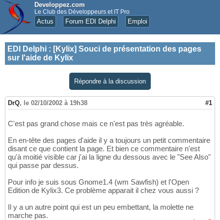
Developpez.com
Le Club des Développeurs et IT Pro
Actus
Forum EDI Delphi
Emploi
EDI Delphi
:
[Kylix] Souci de présentation des pages
sur l'aide de Kylix
Répondre à la discussion
DrQ
,
le 02/10/2002 à 19h38
#1
C'est pas grand chose mais ce n'est pas très agréable.
En en-tête des pages d'aide il y a toujours un petit commentaire
disant ce que contient la page. Et bien ce commentaire n'est
qu'à moitié visible car j'ai la ligne du dessous avec le "See Also"
qui passe par dessus.
Pour info je suis sous Gnome1.4 (wm Sawfish) et l'Open
Edition de Kylix3. Ce problème apparait il chez vous aussi ?
Il y a un autre point qui est un peu embettant, la molette ne
marche pas.