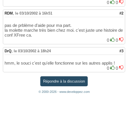
0
0
RDM
,
le 03/10/2002 à 16h51
#2
pas de prblème d'aide pour ma part.
la molette marche très bien chez moi. c'est juste une histoire de
conf XFree ca.
0
0
DrQ
,
le 03/10/2002 à 18h24
#3
hmm, le souci c'est qu'elle fonctionne sur les autres applis !
0
0
Répondre à la discussion
© 2000-2026 - www.developpez.com