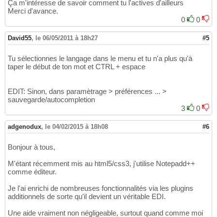
Ça m'intéresse de savoir comment tu l'actives d'ailleurs
Merci d'avance.
0
0
David55
,
le 06/05/2011 à 18h27
#5
Tu sélectionnes le langage dans le menu et tu n'a plus qu'à
taper le début de ton mot et CTRL + espace
EDIT: Sinon, dans paramètrage > préférences ... >
sauvegarde/autocompletion
3
0
adgenodux
,
le 04/02/2015 à 18h08
#6
Bonjour à tous,
M'étant récemment mis au html5/css3, j'utilise Notepadd++
comme éditeur.
Je l'ai enrichi de nombreuses fonctionnalités via les plugins
additionnels de sorte qu'il devient un véritable EDI.
Une aide vraiment non négligeable, surtout quand comme moi