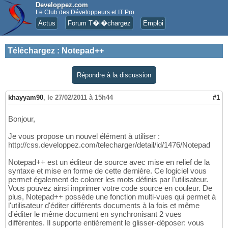
Developpez.com
Le Club des Développeurs et IT Pro
Actus
Forum T�l�chargez
Emploi
Téléchargez
:
Notepad++
Répondre à la discussion
khayyam90
,
le 27/02/2011 à 15h44
#1
Bonjour,
Je vous propose un nouvel élément à utiliser :
http://css.developpez.com/telecharger/detail/id/1476/Notepad
Notepad++ est un éditeur de source avec mise en relief de la
syntaxe et mise en forme de cette dernière. Ce logiciel vous
permet également de colorer les mots définis par l'utilisateur.
Vous pouvez ainsi imprimer votre code source en couleur. De
plus, Notepad++ possède une fonction multi-vues qui permet à
l'utilisateur d'éditer différents documents à la fois et même
d'éditer le même document en synchronisant 2 vues
différentes. Il supporte entièrement le glisser-déposer: vous