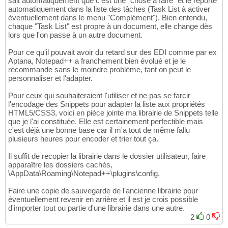
sait automatiquement que c'est une "chose à faire" et le reporte
automatiquement dans la liste des tâches (Task List à activer
éventuellement dans le menu "Complément"). Bien entendu,
chaque "Task List" est propre à un document, elle change dès
lors que l'on passe à un autre document.
Pour ce qu'il pouvait avoir du retard sur des EDI comme par ex
Aptana, Notepad++ a franchement bien évolué et je le
recommande sans le moindre problème, tant on peut le
personnaliser et l'adapter.
Pour ceux qui souhaiteraient l'utiliser et ne pas se farcir
l'encodage des Snippets pour adapter la liste aux propriétés
HTML5/CSS3, voici en pièce jointe ma librairie de Snippets telle
que je l'ai constituée. Elle est certainement perfectible mais
c'est déjà une bonne base car il m'a tout de même fallu
plusieurs heures pour encoder et trier tout ça.
Il suffit de recopier la librairie dans le dossier utilisateur, faire
apparaître les dossiers cachés,
\AppData\Roaming\Notepad++\plugins\config.
Faire une copie de sauvegarde de l'ancienne librairie pour
éventuellement revenir en arrière et il est je crois possible
d'importer tout ou partie d'une librairie dans une autre.
2
0