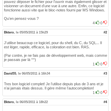
pouvez déposer le fichier pour l'ouvrir mais également glisser et
visionner un document d'une vue à une autre. Enfin, ce logiciel
fonctionne aussi vite que le bloc-notes fourni par MS Windows.
Qu'en pensez-vous ?
4
0
Bktero
,
le 05/05/2011 à 15h29
#2
J'utilise beaucoup ce logiciel, pour du shell, du C, du SQL... Il
est léger, rapide, efficace, la coloration est bien. RAS.
(Par contre, je ne fais pas de développement web, mais comme
je passais par là ^^)
1
0
David55
,
le 06/05/2011 à 16h34
#3
Tres bon logiciel complet! Je l'utilise depuis plus de 3 ans et je
n'ai jamais étais dessus. Il gère même l'autocompletion!
1
0
Bktero
,
le 06/05/2011 à 18h22
#4