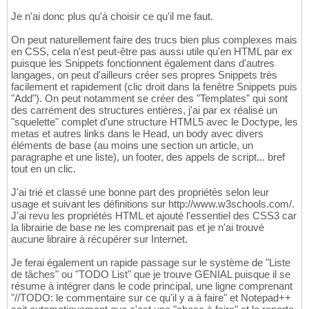
Je n'ai donc plus qu'à choisir ce qu'il me faut.
On peut naturellement faire des trucs bien plus complexes mais
en CSS, cela n'est peut-être pas aussi utile qu'en HTML par ex
puisque les Snippets fonctionnent également dans d'autres
langages, on peut d'ailleurs créer ses propres Snippets très
facilement et rapidement (clic droit dans la fenêtre Snippets puis
"Add"). On peut notamment se créer des "Templates" qui sont
des carrément des structures entières, j'ai par ex réalisé un
"squelette" complet d'une structure HTML5 avec le Doctype, les
metas et autres links dans le Head, un body avec divers
éléments de base (au moins une section un article, un
paragraphe et une liste), un footer, des appels de script... bref
tout en un clic.
J'ai trié et classé une bonne part des propriétés selon leur
usage et suivant les définitions sur http://www.w3schools.com/.
J'ai revu les propriétés HTML et ajouté l'essentiel des CSS3 car
la librairie de base ne les comprenait pas et je n'ai trouvé
aucune libraire à récupérer sur Internet.
Je ferai également un rapide passage sur le système de "Liste
de tâches" ou "TODO List" que je trouve GENIAL puisque il se
résume à intégrer dans le code principal, une ligne comprenant
"//TODO: le commentaire sur ce qu'il y a à faire" et Notepad++