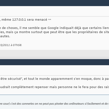
ôt, même 127.0.0.1 sera menacé ^^
e de choses, il me semble que Google indiquait déjà que certains lie
lles, mais ça montre surtout que peut être que les propriétaires de sit
nautes.
/03/2011 à
07h58
.
 être sécurisé", et tout le monde apparemment s'en moque, donc à parti
l faudrait complètement repenser mais personne ne le fera pour des r
re cour) c'est des conneries on ne peut pas pirater des ordinateurs si facilement et de t