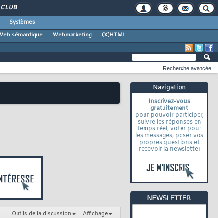
CLUB
Systèmes
Web sémantique
Webmarketing
(X)HTML
Recherche avancée
Navigation
Inscrivez-vous
gratuitement
pour pouvoir participer,
suivre les réponses en
temps réel, voter pour
les messages, poser vos
propres questions et
recevoir la newsletter
Outils de la discussion
Affichage