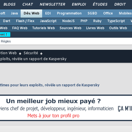
BLOGS
CHAT
NEWSLETTER
EMPLOI
ÉTUDES
DROIT
oft
Java
Dév. Web
EDI
Programmation
SGBD
Office
Mobiles
Dart
Flash / Flex
JavaScript
NodeJS
PHP
Ruby
TypeScript
 Web
FAQ Web
Tutoriels Web
Sources Web
Livres Web
Outils Web
ent !
Règles
ption Web
Sécurité
exploits, révèle un rapport de Kaspersky
égitimes pour leurs exploits, révèle un rapport de Kaspersky