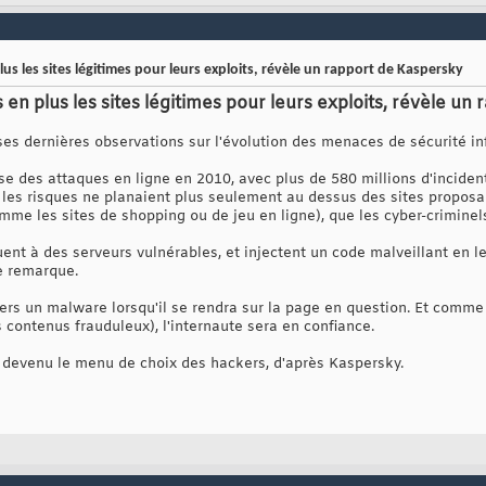
plus les sites légitimes pour leurs exploits, révèle un rapport de Kaspersky
us en plus les sites légitimes pour leurs exploits, révèle u
ses dernières observations sur l'évolution des menaces de sécurité in
se des attaques en ligne en 2010, avec plus de 580 millions d'inciden
: les risques ne planaient plus seulement au dessus des sites proposa
me les sites de shopping ou de jeu en ligne), que les cyber-criminels
uent à des serveurs vulnérables, et injectent un code malveillant en l
e remarque.
 vers un malware lorsqu'il se rendra sur la page en question. Et comme
 contenus frauduleux), l'internaute sera en confiance.
 devenu le menu de choix des hackers, d'après Kaspersky.