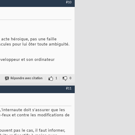
#10
 acte héroïque, pas une faille
scules pour lui ôter toute ambiguité.
éveloppeur et son ordinateur
Répondre avec citation
1
0
#11
'internaute doit s'assurer que les
e-feux et contre les modifications de
uvent pas le cas, il faut informer,