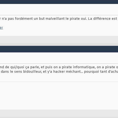
r n'a pas fordément un but malveillant le pirate oui. La différence est
er
nd de qui/quoi ça parle, et puis on a pirate informatique, on a pirate o
r dans le sens bidouilleur, et y'a hacker méchant... pourquoi tant d'a