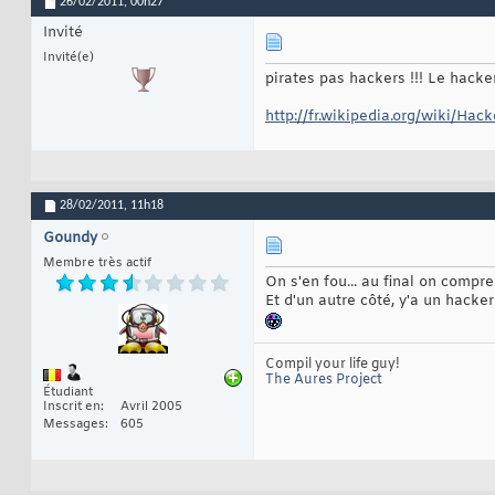
26/02/2011,
00h27
Invité
Invité(e)
pirates pas hackers !!! Le hacke
http://fr.wikipedia.org/wiki/Hack
28/02/2011,
11h18
Goundy
Membre très actif
On s'en fou... au final on compre
Et d'un autre côté, y'a un hacke
Compil your life guy!
The Aures Project
Étudiant
Inscrit en
Avril 2005
Messages
605