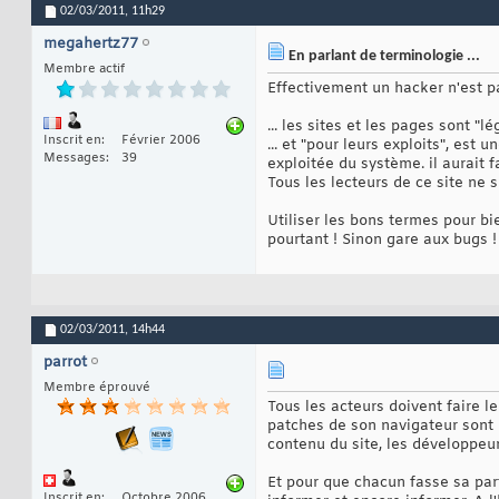
02/03/2011,
11h29
megahertz77
En parlant de terminologie ...
Membre actif
Effectivement un hacker n'est pas
... les sites et les pages sont "l
Inscrit en
Février 2006
... et "pour leurs exploits", est
Messages
39
exploitée du système. il aurait 
Tous les lecteurs de ce site ne 
Utiliser les bons termes pour b
pourtant ! Sinon gare aux bugs 
02/03/2011,
14h44
parrot
Membre éprouvé
Tous les acteurs doivent faire l
patches de son navigateur sont i
contenu du site, les développeur
Et pour que chacun fasse sa part 
Inscrit en
Octobre 2006