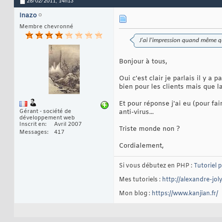
28/02/2011,
14h13
Inazo
Membre chevronné
J'ai l'impression quand même qu
Bonjour à tous,
Oui c'est clair je parlais il y a
bien pour les clients mais que l
Et pour réponse j'ai eu (pour fai
anti-virus...
Gérant - société de
développement web
Inscrit en
Avril 2007
Triste monde non ?
Messages
417
Cordialement,
Si vous débutez en PHP :
Tutoriel 
Mes tutoriels :
http://alexandre-jo
Mon blog :
https://www.kanjian.fr/