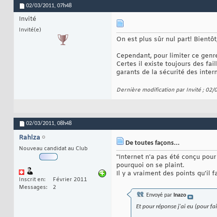
02/03/2011,
07h48
Invité
Invité(e)
On est plus sûr nul part! Bient
Cependant, pour limiter ce genr
Certes il existe toujours des fai
garants de la sécurité des inter
Dernière modification par Invité ; 02
02/03/2011,
08h48
Rahlza
De toutes façons...
Nouveau candidat au Club
"Internet n'a pas été conçu pour
pourquoi on se plaint.
Il y a vraiment des points qu'i
Inscrit en
Février 2011
Messages
2
Envoyé par
Inazo
Et pour réponse j'ai eu (pour fai