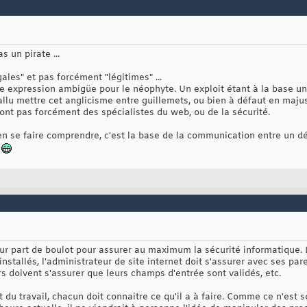
 un pirate ...
égales" et pas forcément "légitimes" ...
 une expression ambigüe pour le néophyte. Un exploit étant à la base un
fallu mettre cet anglicisme entre guillemets, ou bien à défaut en maju
sont pas forcément des spécialistes du web, ou de la sécurité.
ien se faire comprendre, c'est la base de la communication entre un d
!
eur part de boulot pour assurer au maximum la sécurité informatique. L
nstallés, l'administrateur de site internet doit s'assurer avec ses par
s doivent s'assurer que leurs champs d'entrée sont validés, etc.
du travail, chacun doit connaitre ce qu'il a à faire. Comme ce n'est so