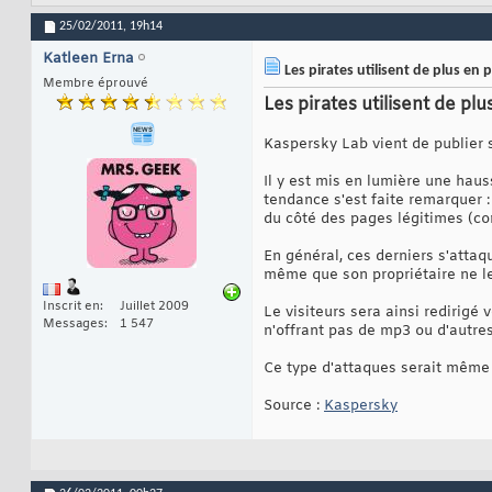
25/02/2011,
19h14
Katleen Erna
Les pirates utilisent de plus en 
Membre éprouvé
Les pirates utilisent de pl
Kaspersky Lab vient de publier 
Il y est mis en lumière une haus
tendance s'est faite remarquer 
du côté des pages légitimes (com
En général, ces derniers s'attaq
même que son propriétaire ne l
Inscrit en
Juillet 2009
Le visiteurs sera ainsi redirigé
Messages
1 547
n'offrant pas de mp3 ou d'autres
Ce type d'attaques serait même
Source :
Kaspersky