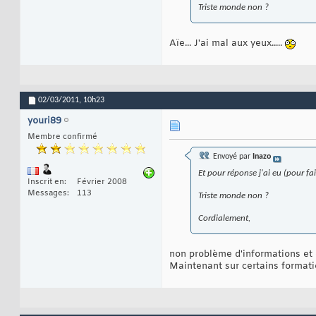
Triste monde non ?
Aïe... J'ai mal aux yeux.....
02/03/2011,
10h23
youri89
Membre confirmé
Envoyé par
Inazo
Et pour réponse j'ai eu (pour fai
Inscrit en
Février 2008
Messages
113
Triste monde non ?
Cordialement,
non problème d'informations et d
Maintenant sur certains formation