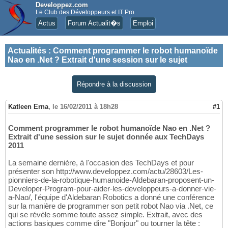
Developpez.com
Le Club des Développeurs et IT Pro
Actus
Forum Actualit�s
Emploi
Actualités
:
Comment programmer le robot humanoïde
Nao en .Net ? Extrait d'une session sur le sujet
Répondre à la discussion
Katleen Erna
,
le 16/02/2011 à 18h28
#1
Comment programmer le robot humanoïde Nao en .Net ?
Extrait d'une session sur le sujet donnée aux TechDays
2011
La semaine dernière, à l'occasion des TechDays et pour
présenter son http://www.developpez.com/actu/28603/Les-
pionniers-de-la-robotique-humanoide-Aldebaran-proposent-un-
Developer-Program-pour-aider-les-developpeurs-a-donner-vie-
a-Nao/, l'équipe d'Aldebaran Robotics a donné une conférence
sur la manière de programmer son petit robot Nao via .Net, ce
qui se révèle somme toute assez simple. Extrait, avec des
actions basiques comme dire "Bonjour" ou tourner la tête :