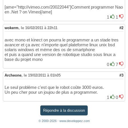
[ame="http://vimeo.com/20022044"]Comment programmer Nao
en .Net ? on Vimeo[/ame]
1
1
wokerm
,
le 16/02/2011 à 22h11
#2
avec mono et kinect on pourra le programmer a un stade tres
avancer et ça avec n'importe quel plateforme linux unix bsd
solaris windows et méme des os de smartphone
et puis a quand une version de robotique studio sous linux a
base du projet mono
0
7
Archeone
,
le 19/02/2011 à 01h05
#3
Le seul problème c'est que le robot coûte 3000 euros.
Un peu cher pour un joujou de plus a programmer.
1
0
Répondre à la discussion
© 2000-2026 - www.developpez.com