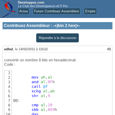
Developpez.com
Le Club des Développeurs et IT Pro
Actus
Forum Contribuez Assembleur
Emploi
Contribuez Assembleur
:
-+|bin 2 hex|+-
Répondre à la discussion
edfed
,
le 14/02/2011 à 11h22
#1
convertir un nombre 8 bits en hexadécimal:
Code :
1
mov
ah
,
al
2
and
al
,
0F
h

3
call
@f
4
xchg
al
,
ah
5
shr
al
,
4
6
@@:

7
cmp
al
,
10
8
sbb
al
,
069
h

9
das
10