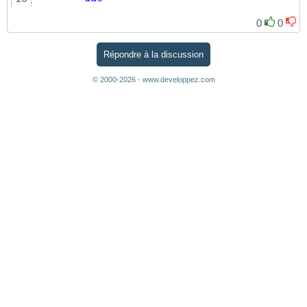
ret
11
0
0
Répondre à la discussion
© 2000-2026 - www.developpez.com