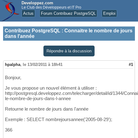
Developpez.com
Le Club des Développeurs et IT Pro
Actus
Forum Contribuez PostgreSQL
Emploi
Contribuez PostgreSQL
:
Connaitre le nombre de jours
dans l'année
Répondre à la discussion
hpalpha
,
le 13/02/2011 à 18h41
#1
Bonjour,
Je vous propose un nouvel élément à utiliser :
http://postgresql.developpez.com/telecharger/detail/id/1344/Connai
le-nombre-de-jours-dans-l-annee
Retourne le nombre de jours dans l'année
Exemple : SELECT nombrejoursannee('2005-08-29');
366