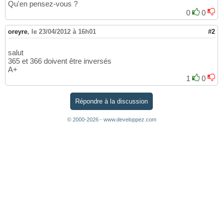
Qu'en pensez-vous ?
0
0
oreyre
,
le 23/04/2012 à 16h01
#2
salut
365 et 366 doivent être inversés
A+
1
0
Répondre à la discussion
© 2000-2026 - www.developpez.com