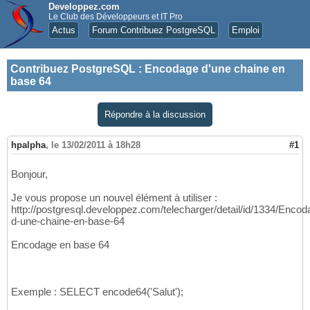
Developpez.com
Le Club des Développeurs et IT Pro
Actus
Forum Contribuez PostgreSQL
Emploi
Contribuez PostgreSQL
:
Encodage d'une chaine en
base 64
Répondre à la discussion
hpalpha
,
le 13/02/2011 à 18h28
#1
Bonjour,
Je vous propose un nouvel élément à utiliser :
http://postgresql.developpez.com/telecharger/detail/id/1334/Encod
d-une-chaine-en-base-64
Encodage en base 64
Exemple : SELECT encode64('Salut');