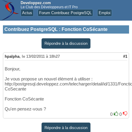
Developpez.com
Le Club des Développeurs et IT Pro
Actus
Forum Contribuez PostgreSQL
Emploi
Contribuez PostgreSQL
:
Fonction CoSécante
Répondre à la discussion
hpalpha
,
le 13/02/2011 à 18h27
#1
Bonjour,
Je vous propose un nouvel élément à utiliser :
http://postgresql.developpez.com/telecharger/detail/id/1331/Foncti
CoSecante
Fonction CoSécante
Qu'en pensez-vous ?
0
0
Répondre à la discussion