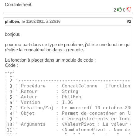
Cordialement.
End
Function
16
2
0
philben
,
le 11/02/2011 à 22h16
#2
bonjour,
pour ma part dans ce type de problème, j'utilise une fonction qui
réalise la concaténation dans la requete.
La fonction à placer dans un module de code :
Code :
1
'-------------------------------------------
2
' Procédure    : ConcatColonne   [Function]
3
' Retour       : String
4
' Auteur       : PhilBen
5
' Version      : 1.06
6
' Création/Maj : Le mercredi 10 octobre 2007
7
' Objet        : Permet de concaténer en lig
8
'              : d'enregistrements en foncti
9
' Arguments    : vValeurPivot : La valeur de
10
'              : sNomColonnePivot : Nom de l
11
'              : sNomColonneConcat : Nom de 
12