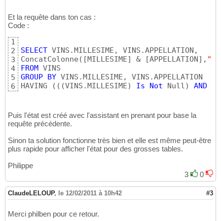
'              : sNomDomaine : Table ou requ
13
'              : sWhere : Permet d'appliquer
14
Et la requête dans ton cas :
'              : bGroupBy : Regroupement (Tr
Code :
15
'              : vIsOrderAsc : Trier (Ascend
16
1
'              : sSeparateur : String qui sé
17
SELECT
 VINS.MILLESIME, VINS.APPELLATION, 

2
' Remarques    : * Ralentie sensiblement la 
18
ConcatColonne
(
[
MILLESIME
]
 & 
[
APPELLATION
]
,
"[M
3
'              : * Le type de la colonne piv
19
FROM
4
'              : * Pour des raisons de perfo
20
GROUP
BY
 VINS.MILLESIME, VINS.APPELLATION

5
'              :   colonne de concaténation,
21
HAVING 
(
(
(
VINS.MILLESIME
)
Is
Not
 Null
)
AND
(
(
6
' Exemple      : SELECT [MaColPivot],
22
'              : ConcatColonne([MaColPivot],
23
'              : FROM MaTable Group By [MaCo
24
' Historique   : 1.03 : Correction bug si le
25
Puis l'état est créé avec l'assistant en prenant pour base la
'              : 1.04 : Complément d'informa
26
requête précédente.
'              : 1.05 : Correction bug si Pi
27
Sinon ta solution fonctionne très bien et elle est même peut-être
'              : 1.06 : Correction bug si ch
28
plus rapide pour afficher l'état pour des grosses tables.
'-------------------------------------------
29
Public
Function
 ConcatColonne
(
ByVal
 vValeurP
30
Philippe
ByVal
 sNomColo
31
3
0
ByVal
 sNomColo
32
ByVal
 sNomDoma
33
ClaudeLELOUP
,
le 12/02/2011 à 10h42
ByVal
 sWhere 
#3
A
34
ByVal
 bGroupBy
35
ByVal
 vIsOrder
36
Merci philben pour ce retour.
ByVal
 sSeparat