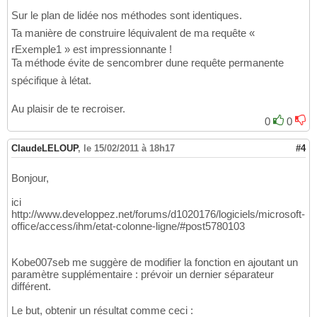
37
On
Error
GoTo
 errtag

38
Sur le plan de lidée nos méthodes sont identiques.
Dim
 odb 
As
 DAO.Database

39
Ta manière de construire léquivalent de ma requête «
Dim
 ors 
As
 DAO.Recordset

40
rExemple1 » est impressionnante !
Dim
 sSql 
As
String
41
Ta méthode évite de sencombrer dune requête permanente
42
If
Not
 IsNull
(
vValeurPivot
)
Then
43
spécifique à létat.
'Préparation de la requête
44
      sSql = 
"SELECT "
 & sNomColonneConcat &
45
Au plaisir de te recroiser.
             sNomDomaine & 
" WHERE "
 & sNomC
46
0
0
Select
Case
 VarType
(
vValeurPivot
)
47
Case
 vbString

48
ClaudeLELOUP
,
le 15/02/2011 à 18h17
#4
         sSql = sSql & 
""
""
 & vValeurPivot &
49
Case
 vbDate

50
         sSql = sSql & Format
(
vValeurPivot, 
Bonjour,
51
Case
Else
'Numériques
52
ici
         sSql = sSql & Replace
(
vValeurPivot,
53
http://www.developpez.net/forums/d1020176/logiciels/microsoft-
End
Select
54
office/access/ihm/etat-colonne-ligne/#post5780103
If
 Len
(
sWhere
)
Then
 sSql = sSql & 
" An
55
If
 bGroupBy 
Then
 sSql = sSql & 
" GROUP
56
If
 IsNumeric
(
vIsOrderAsc
)
Then
57
Kobe007seb me suggère de modifier la fonction en ajoutant un
         sSql = sSql & 
" ORDER BY "
 & sNomCo
58
paramètre supplémentaire : prévoir un dernier séparateur
If
 vIsOrderAsc = 
0
Then
 sSql = sSql
59
différent.
End
If
60
'Lance la requête et concatène la colo
61
Le but, obtenir un résultat comme ceci :