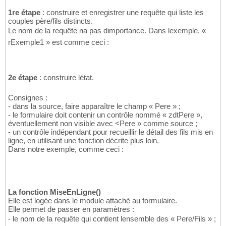
1re étape
: construire et enregistrer une requête qui liste les
couples père/fils distincts.
Le nom de la requête na pas dimportance. Dans lexemple, «
rExemple1 » est comme ceci :
2e étape
: construire létat.
Consignes :
- dans la source, faire apparaître le champ « Pere » ;
- le formulaire doit contenir un contrôle nommé « zdtPere »,
éventuellement non visible avec <Pere » comme source ;
- un contrôle indépendant pour recueillir le détail des fils mis en
ligne, en utilisant une fonction décrite plus loin.
Dans notre exemple, comme ceci :
La fonction MiseEnLigne()
Elle est logée dans le module attaché au formulaire.
Elle permet de passer en paramètres :
- le nom de la requête qui contient lensemble des « Pere/Fils » ;