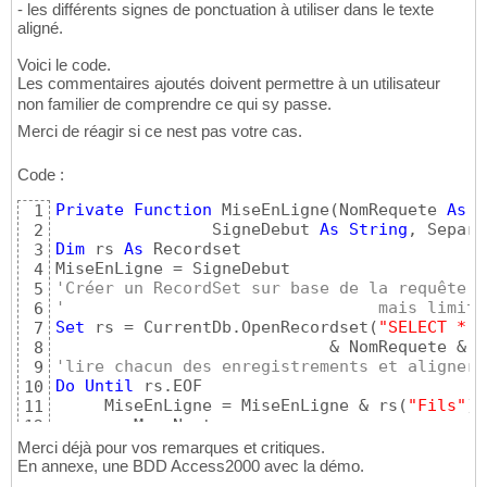
- les différents signes de ponctuation à utiliser dans le texte
aligné.
Voici le code.
Les commentaires ajoutés doivent permettre à un utilisateur
non familier de comprendre ce qui sy passe.
Merci de réagir si ce nest pas votre cas.
Code :
Private
Function
 MiseEnLigne
(
NomRequete 
As
S
1
                SigneDebut 
As
String
, Separa
2
Dim
 rs 
As
 Recordset

3
4
'Créer un RecordSet sur base de la requête P
5
'                                mais limité
6
Set
 rs = CurrentDb.OpenRecordset
(
"SELECT * F
7
                            & NomRequete & 
"
8
'lire chacun des enregistrements et aligner 
9
Do
Until
 rs.EOF

10
     MiseEnLigne = MiseEnLigne & rs
(
"Fils"
)
 
11
12
Loop
13
Merci déjà pour vos remarques et critiques.
'Supprimer le dernier Separateur et poser le
14
En annexe, une BDD Access2000 avec la démo.
MiseEnLigne = Left
(
MiseEnLigne, 
(
Len
(
MiseEnL
15