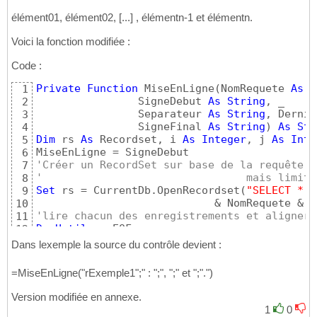
Set
 odb = CurrentDb

62
Set
 ors = odb.OpenRecordset
(
sSql, dbOp
63
élément01, élément02, [...] , élémentn-1 et élémentn.
While
Not
 ors.EOF

64
         ConcatColonne = ConcatColonne & ors
65
Voici la fonction modifiée :
         ors.MoveNext

66
Wend
67
Code :
If
 ConcatColonne <> vbNullString 
Then
68
Private
Function
 MiseEnLigne
(
NomRequete 
As
S
1
        ConcatColonne = Left$
(
ConcatColonne,
69
                SigneDebut 
As
String
, _

2
End
If
70
                Separateur 
As
String
, Dernie
3
End
If
71
                SigneFinal 
As
String
)
As
Str
4
fin:

72
Dim
 rs 
As
 Recordset, i 
As
Integer
, j 
As
Inte
5
Set
 ors = 
Nothing
73
6
Set
 odb = 
Nothing
74
'Créer un RecordSet sur base de la requête P
7
Exit
Function
75
'                                mais limité
8
errtag:

76
Set
 rs = CurrentDb.OpenRecordset
(
"SELECT * F
9
   ConcatColonne = 
"Erreur !"
77
                            & NomRequete & 
"
10
Resume
78
'lire chacun des enregistrements et aligner 
11
End
Function
79
Do
Until
 rs.EOF

12
     MiseEnLigne = MiseEnLigne & rs
(
"Fils"
)
 
13
Dans lexemple la source du contrôle devient :
14
Loop
15
=MiseEnLigne("rExemple1";" : ";", ";" et ";".")
'Supprimer le dernier Separateur et poser le
16
MiseEnLigne = Left
(
MiseEnLigne, 
(
Len
(
MiseEnL
17
Version modifiée en annexe.
'Remplacer le dernier séparateur
18
1
0