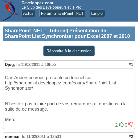
Developpez.com
Le Club des Développeurs et IT Pro
Actus
Forum SharePoint .NET
Emploi
SharePoint .NET
:
[Tutoriel] Présentation de
SharePoint List Synchronizer pour Excel 2007 et 2010
Répondre à la discussion
Djug
,
le 11/02/2011 à 10h55
#1
Carl Anderson vous présente un tutoriel sur
http://sharepoint.developpez.com/cours/SharePoint-List-
Synchronizer/
N'hésitez pas à faire part de vos remarques et questions à la
suite de ce message.
Merci.
2
0
nonoxp
,
le 11/02/2011 à 12h31
#2