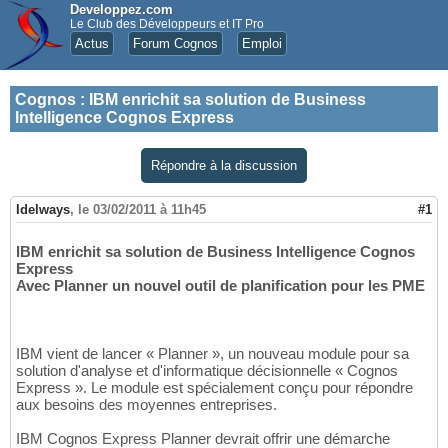
Developpez.com
Le Club des Développeurs et IT Pro
Actus
Forum Cognos
Emploi
Cognos
:
IBM enrichit sa solution de Business
Intelligence Cognos Express
Répondre à la discussion
Idelways
,
le 03/02/2011 à 11h45
#1
IBM enrichit sa solution de Business Intelligence Cognos
Express
Avec Planner un nouvel outil de planification pour les PME
IBM vient de lancer « Planner », un nouveau module pour sa
solution d'analyse et d'informatique décisionnelle « Cognos
Express ». Le module est spécialement conçu pour répondre
aux besoins des moyennes entreprises.
IBM Cognos Express Planner devrait offrir une démarche